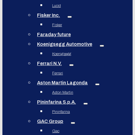
Lucid
Fisker Inc.
Fisker
Faraday future
Koenigsegg Automotive
Koenigsegg
Ferrari N.V.
Ferrari
Aston Martin Lagonda
Aston Martin
Pininfarina S.p.A.
Pininfarina
GAC Group
Gac