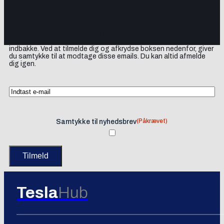
Tilmeld dig vores nyhedsbrev og få elbil-nyheder, opdateringer
samt lejlighedsvise tilbud og produktanbefalinger direkte i din
indbakke. Ved at tilmelde dig og afkrydse boksen nedenfor, giver
du samtykke til at modtage disse emails. Du kan altid afmelde
dig igen.
(Påkrævet)
Samtykke til nyhedsbrev
Tesla
Hub