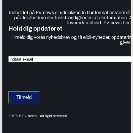
Indholdet på Ev-news er udelukkende til informationsformål
pålideligheden eller fuldstændigheden af al information. 
leverede indhold. Ev-news tjener
Hold dig opdateret
Tilmeld dig vores nyhedsbrev og få elbil-nyheder, opdatering
giver 
2026 © Ev-news - All right reserved.