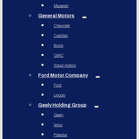
Maserati
General Motors
Chevrolet
Cadillac
Buick
GMC
Scout motors
Ford Motor Company
Ford
Lincoln
Geely Holding Group
Geely
Volvo
Polestar