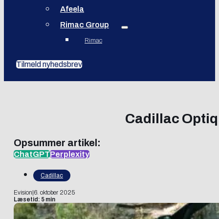
Afeela
Rimac Group
Rimac
Tilmeld nyhedsbrev
Cadillac Optiq
Opsummer artikel:
ChatGPT
Perplexity
Cadillac
Evision
|
6. oktober 2025
Læsetid: 5 min