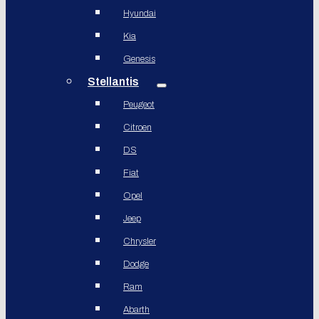
Hyundai
Kia
Genesis
Stellantis
Peugeot
Citroen
DS
Fiat
Opel
Jeep
Chrysler
Dodge
Ram
Abarth