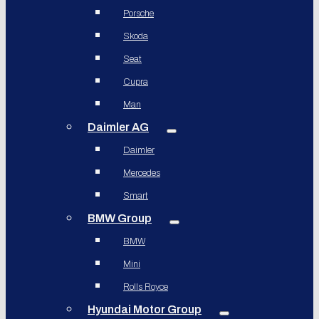
Porsche
Skoda
Seat
Cupra
Man
Daimler AG
Daimler
Mercedes
Smart
BMW Group
BMW
Mini
Rolls Royce
Hyundai Motor Group