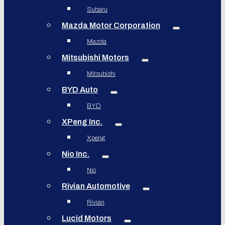
Subaru
Mazda Motor Corporation
Mazda
Mitsubishi Motors
Mitsubishi
BYD Auto
BYD
XPeng Inc.
Xpeng
Nio Inc.
Nio
Rivian Automotive
Rivian
Lucid Motors