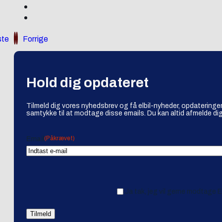
te
Forrige
Hold dig opdateret
Tilmeld dig vores nyhedsbrev og få elbil-nyheder, opdateringer
samtykke til at modtage disse emails. Du kan altid afmelde dig
(Påkrævet)
Email
Ja tak, jeg vil gerne modtage 