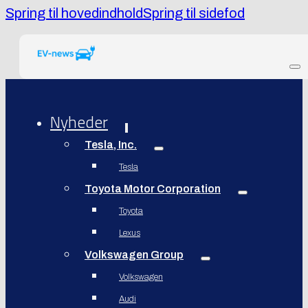
Spring til hovedindhold
Spring til sidefod
Nyheder
Tesla, Inc.
Tesla
Toyota Motor Corporation
Toyota
Lexus
Volkswagen Group
Volkswagen
Audi