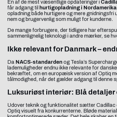
En af de mest væsentlige opdateringer i
Cadill
får adgang til
hurtigopladning i Nordamerika
opladning både hurtigere og mere gnidningsfri 
nem og brugervenlig som muligt for kunderne.
De mange forbrugere, der tidligere har efterspur
sammenlignelig teknologi i andre mærker, se h
Ikke relevant for Danmark – en
Da
NACS-standarden
og Tesla’s Supercharg
lademuligheder endnu ikke relevante for dansk
bekræftet, om en europæisk version af Optiq me
tålmodighed, når det gælder adgang til denne sp
Luksuriøst interiør: Blå detalje
Udover teknik og funktionalitet sætter Cadilla
Optiq visuelt fra konkurrenterne. Bløde materia
komfortoptimerede sæder. Det hele skaber en t