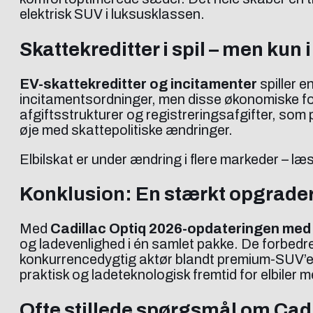
elektrisk SUV i luksusklassen.
Skattekreditter i spil – men kun 
EV-skattekreditter og incitamenter
spiller e
incitamentsordninger, men disse økonomiske f
afgiftsstrukturer og registreringsafgifter, som 
øje med skattepolitiske ændringer.
Elbilskat er under ændring i flere markeder – l
Konklusion: En stærkt opgradere
Med
Cadillac Optiq 2026-opdateringen med
og ladevenlighed i én samlet pakke. De forbedre
konkurrencedygtig aktør blandt premium-SUV’er.
praktisk og ladeteknologisk fremtid for elbiler 
Ofte stillede spørgsmål om Cad