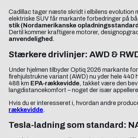
Cadillac tager næste skridt i elbilens evolutio
elektriske SUV får markante forbedringer på bå
stik (Nordamerikanske opladningsstandar
Dertil kommer kraftigere motorer, designopgra
anvendelighed
.
Stærkere drivlinjer: AWD & RW
Under hjelmen tilbyder Optiq 2026 markante fo
firehjulstrukne variant (AWD) nu yder hele 44
488 km
EPA-rækkevidde
, takket være den bev
langdistancekomfort – noget der især appellerer 
Hvis du er interesseret i, hvordan andre produc
rækkevidde
.
Tesla-ladning som standard: NA