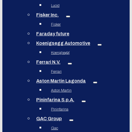
Lucid
Fisker Inc.
Fisker
Faraday future
Koenigsegg Automotive
Koenigsegg
Ferrari N.V.
Ferrari
Aston Martin Lagonda
Aston Martin
Pininfarina S.p.A.
Pininfarina
GAC Group
Gac