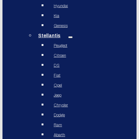
Hyundai
Kia
Genesis
Stellantis
Peugeot
Citroen
DS
Fiat
Opel
Jeep
Chrysler
Dodge
Ram
Abarth