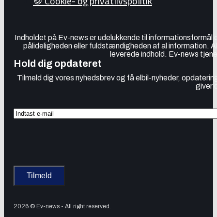
🍪 Cookie- og privatlivspolitik
Indholdet på Ev-news er udelukkende til informationsformål
pålideligheden eller fuldstændigheden af al information. 
leverede indhold. Ev-news tjener
Hold dig opdateret
Tilmeld dig vores nyhedsbrev og få elbil-nyheder, opdatering
giver 
2026 © Ev-news - All right reserved.