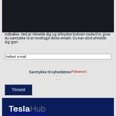
Tilmeld dig vores nyhedsbrev og få elbil-nyheder, opdateringer
samt lejlighedsvise tilbud og produktanbefalinger direkte i din
indbakke. Ved at tilmelde dig og afkrydse boksen nedenfor, giver
du samtykke til at modtage disse emails. Du kan altid afmelde
dig igen.
(Påkrævet)
Samtykke til nyhedsbrev
Tesla
Hub