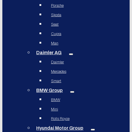
Porsche
Skoda
Seat
Cupra
Man
Daimler AG
Daimler
Mercedes
Smart
BMW Group
BMW
Mini
Rolls Royce
Hyundai Motor Group