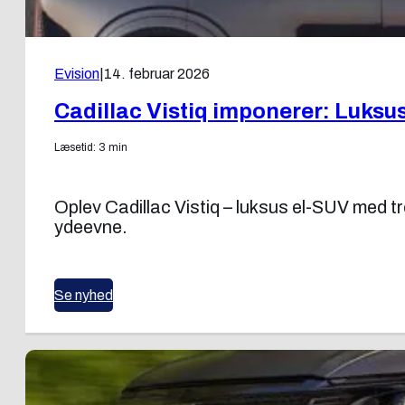
Evision
|
14. februar 2026
Cadillac Vistiq imponerer: Luksus-
Læsetid: 3 min
Oplev Cadillac Vistiq – luksus el-SUV med tr
ydeevne.
Se nyhed