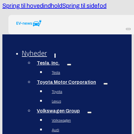
Spring til hovedindhold
Spring til sidefod
Nyheder
Tesla, Inc.
Tesla
Toyota Motor Corporation
Toyota
Lexus
Volkswagen Group
Volkswagen
Audi