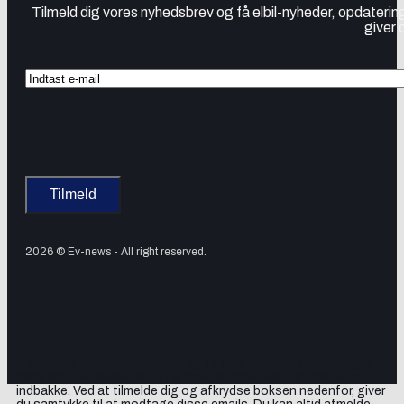
Tilmeld dig vores nyhedsbrev og få elbil-nyheder, opdatering
giver 
2026 © Ev-news - All right reserved.
Tilmeld dig vores nyhedsbrev og få elbil-nyheder, opdateringer
samt lejlighedsvise tilbud og produktanbefalinger direkte i din
indbakke. Ved at tilmelde dig og afkrydse boksen nedenfor, giver