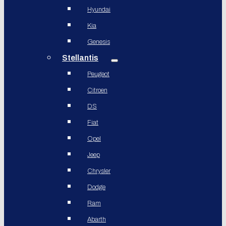
Hyundai
Kia
Genesis
Stellantis
Peugeot
Citroen
DS
Fiat
Opel
Jeep
Chrysler
Dodge
Ram
Abarth