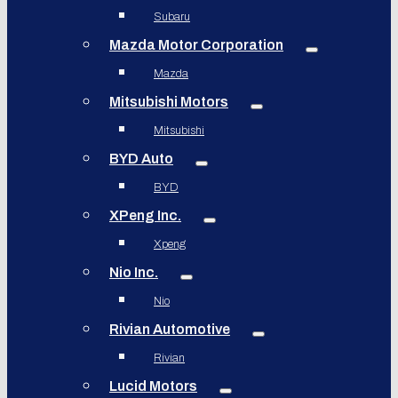
Subaru
Mazda Motor Corporation
Mazda
Mitsubishi Motors
Mitsubishi
BYD Auto
BYD
XPeng Inc.
Xpeng
Nio Inc.
Nio
Rivian Automotive
Rivian
Lucid Motors