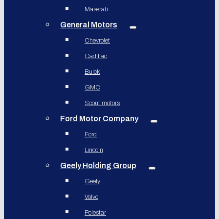
Maserati
General Motors
Chevrolet
Cadillac
Buick
GMC
Scout motors
Ford Motor Company
Ford
Lincoln
Geely Holding Group
Geely
Volvo
Polestar