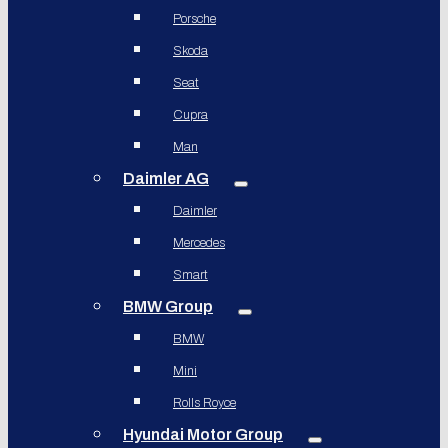
Porsche
Skoda
Seat
Cupra
Man
Daimler AG
Daimler
Mercedes
Smart
BMW Group
BMW
Mini
Rolls Royce
Hyundai Motor Group