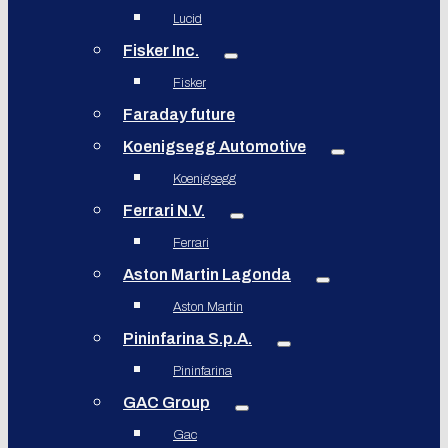
Lucid
Fisker Inc.
Fisker
Faraday future
Koenigsegg Automotive
Koenigsegg
Ferrari N.V.
Ferrari
Aston Martin Lagonda
Aston Martin
Pininfarina S.p.A.
Pininfarina
GAC Group
Gac