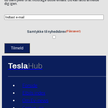
du samtykke til at modtage disse emails. Du kan altid afmelde
dig igen.
(Påkrævet)
Samtykke til nyhedsbrev
Tesla
Hub
Forside
Elbils index
Om Ev-news
Cookie- og