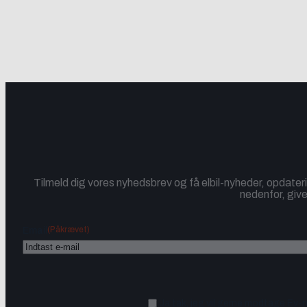
Tilmeld dig vores nyhedsbrev og få elbil-nyheder, opdateri
nedenfor, give
(Påkrævet)
Email
Ja tak, jeg vil gerne modtage Ev-