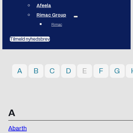
Afeela
Rimac Group
Rimac
Tilmeld nyhedsbrev
A
B
C
D
E
F
G
A
Abarth