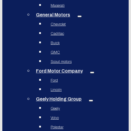
Maserati
General Motors
Chevrolet
Cadillac
Buick
GMC
Scout motors
Ford Motor Company
Ford
Lincoln
Geely Holding Group
Geely
Volvo
Polestar