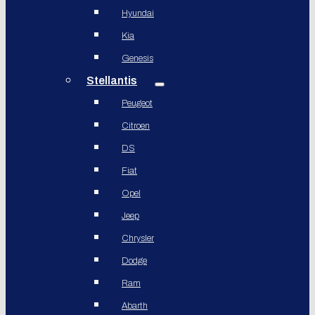
Hyundai
Kia
Genesis
Stellantis
Peugeot
Citroen
DS
Fiat
Opel
Jeep
Chrysler
Dodge
Ram
Abarth