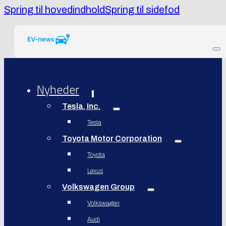
Spring til hovedindhold
Spring til sidefod
Nyheder
Tesla, Inc.
Tesla
Toyota Motor Corporation
Toyota
Lexus
Volkswagen Group
Volkswagen
Audi