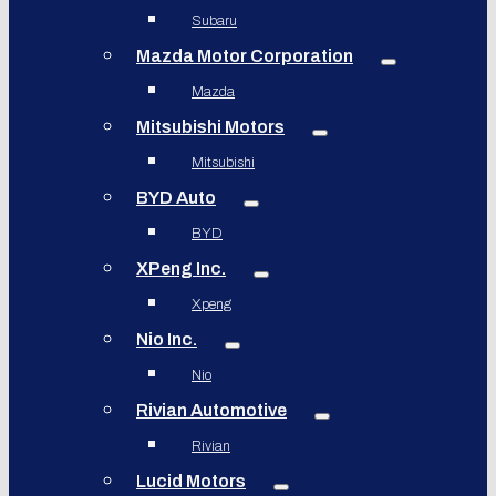
Subaru
Mazda Motor Corporation
Mazda
Mitsubishi Motors
Mitsubishi
BYD Auto
BYD
XPeng Inc.
Xpeng
Nio Inc.
Nio
Rivian Automotive
Rivian
Lucid Motors