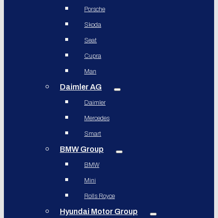
Porsche
Skoda
Seat
Cupra
Man
Daimler AG
Daimler
Mercedes
Smart
BMW Group
BMW
Mini
Rolls Royce
Hyundai Motor Group