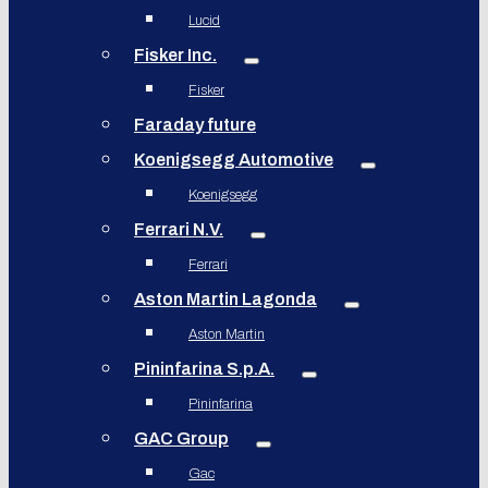
Lucid
Fisker Inc.
Fisker
Faraday future
Koenigsegg Automotive
Koenigsegg
Ferrari N.V.
Ferrari
Aston Martin Lagonda
Aston Martin
Pininfarina S.p.A.
Pininfarina
GAC Group
Gac