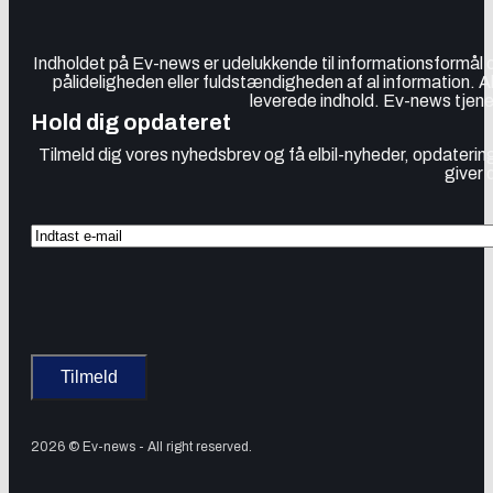
Indholdet på Ev-news er udelukkende til informationsformål
pålideligheden eller fuldstændigheden af al information. 
leverede indhold. Ev-news tjener
Hold dig opdateret
Tilmeld dig vores nyhedsbrev og få elbil-nyheder, opdatering
giver 
2026 © Ev-news - All right reserved.