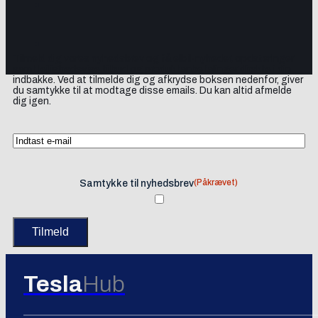
Tilmeld dig vores nyhedsbrev og få elbil-nyheder, opdateringer
samt lejlighedsvise tilbud og produktanbefalinger direkte i din
indbakke. Ved at tilmelde dig og afkrydse boksen nedenfor, giver
du samtykke til at modtage disse emails. Du kan altid afmelde
dig igen.
(Påkrævet)
Samtykke til nyhedsbrev
Tesla
Hub