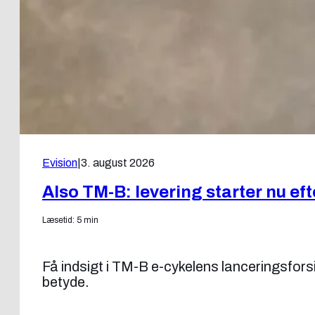
Evision
|
3. august 2026
Also TM-B: levering starter nu eft
Læsetid: 5 min
Få indsigt i TM-B e-cykelens lanceringsfors
betyde.