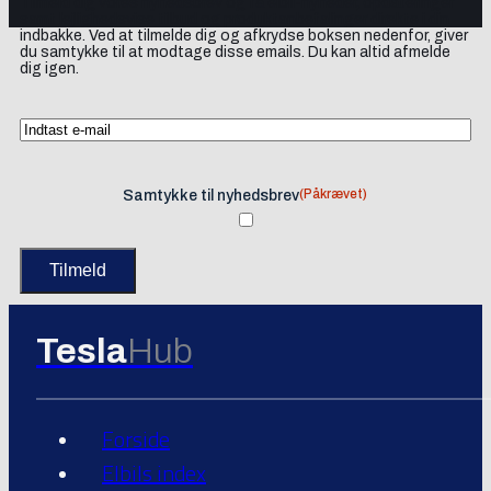
Tilmeld dig vores nyhedsbrev og få elbil-nyheder, opdateringer
samt lejlighedsvise tilbud og produktanbefalinger direkte i din
indbakke. Ved at tilmelde dig og afkrydse boksen nedenfor, giver
du samtykke til at modtage disse emails. Du kan altid afmelde
dig igen.
(Påkrævet)
Samtykke til nyhedsbrev
Tesla
Hub
Forside
Elbils index