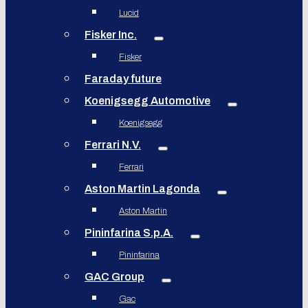
Lucid
Fisker Inc.
Fisker
Faraday future
Koenigsegg Automotive
Koenigsegg
Ferrari N.V.
Ferrari
Aston Martin Lagonda
Aston Martin
Pininfarina S.p.A.
Pininfarina
GAC Group
Gac