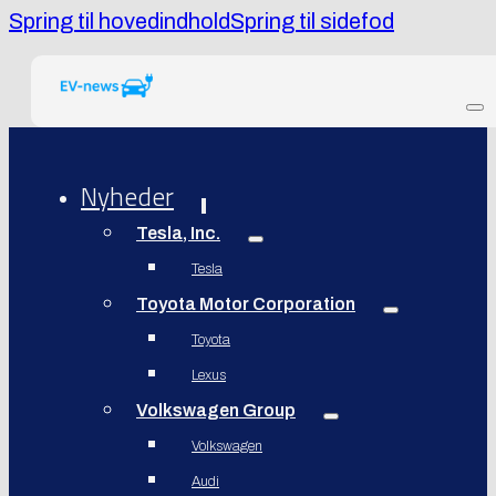
Spring til hovedindhold
Spring til sidefod
Nyheder
Tesla, Inc.
Tesla
Toyota Motor Corporation
Toyota
Lexus
Volkswagen Group
Volkswagen
Audi