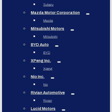
Subaru
Mazda Motor Corporation
Mazda
Mitsubishi Motors
Mitsubishi
BYD Auto
BYD
XPeng Inc.
Xpeng
Nio Inc.
Nio
Rivian Automotive
Rivian
Lucid Motors