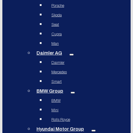
Porsche
Skoda
Seat
Cupra
Man
Daimler AG
Daimler
Mercedes
Smart
BMW Group
BMW
Mini
Rolls Royce
Hyundai Motor Group