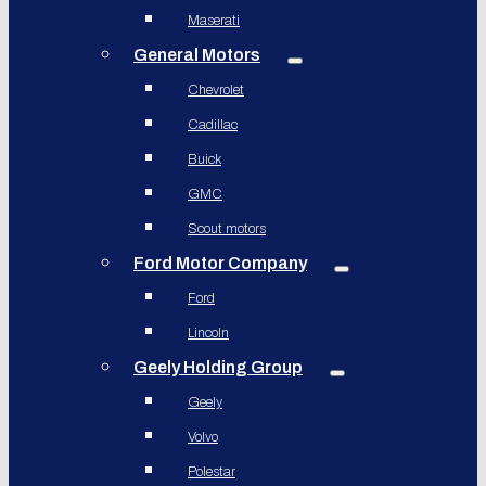
Maserati
General Motors
Chevrolet
Cadillac
Buick
GMC
Scout motors
Ford Motor Company
Ford
Lincoln
Geely Holding Group
Geely
Volvo
Polestar