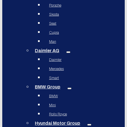
Porsche
Skoda
Seat
Cupra
Man
Daimler AG
Daimler
Mercedes
Smart
BMW Group
BMW
Mini
Rolls Royce
Hyundai Motor Group