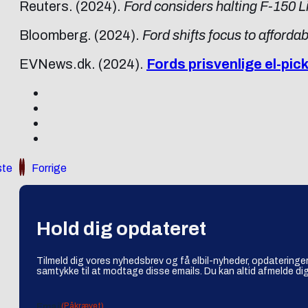
Reuters. (2024).
Ford considers halting F-150 L
Bloomberg. (2024).
Ford shifts focus to afford
EVNews.dk. (2024).
Fords prisvenlige el-pi
te
Forrige
Hold dig opdateret
Tilmeld dig vores nyhedsbrev og få elbil-nyheder, opdateringer
samtykke til at modtage disse emails. Du kan altid afmelde dig
(Påkrævet)
Email