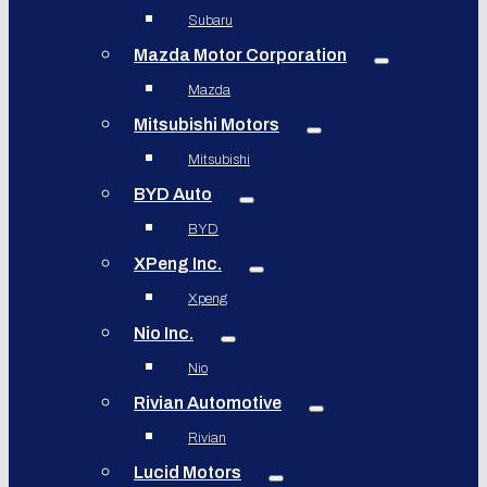
Subaru
Mazda Motor Corporation
Mazda
Mitsubishi Motors
Mitsubishi
BYD Auto
BYD
XPeng Inc.
Xpeng
Nio Inc.
Nio
Rivian Automotive
Rivian
Lucid Motors