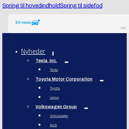
Spring til hovedindhold
Spring til sidefod
Nyheder
Tesla, Inc.
Tesla
Toyota Motor Corporation
Toyota
Lexus
Volkswagen Group
Volkswagen
Audi