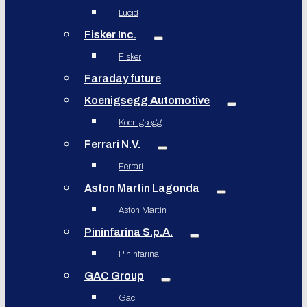
Lucid
Fisker Inc.
Fisker
Faraday future
Koenigsegg Automotive
Koenigsegg
Ferrari N.V.
Ferrari
Aston Martin Lagonda
Aston Martin
Pininfarina S.p.A.
Pininfarina
GAC Group
Gac