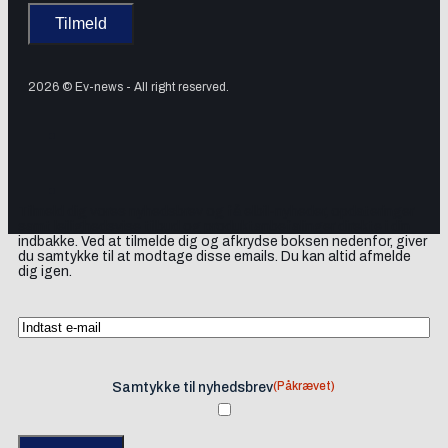
2026 © Ev-news - All right reserved.
Tilmeld dig vores nyhedsbrev og få elbil-nyheder, opdateringer
samt lejlighedsvise tilbud og produktanbefalinger direkte i din
indbakke. Ved at tilmelde dig og afkrydse boksen nedenfor, giver
du samtykke til at modtage disse emails. Du kan altid afmelde
dig igen.
(Påkrævet)
Samtykke til nyhedsbrev