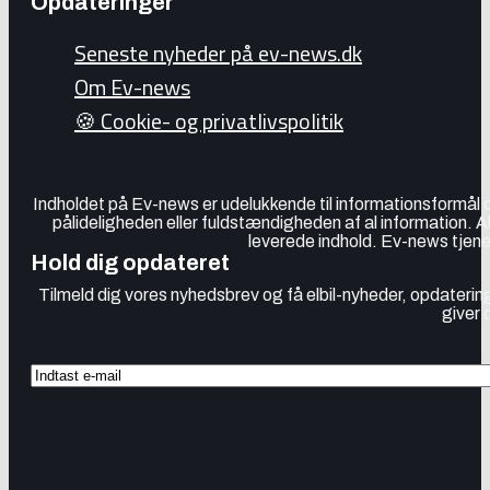
Opdateringer
Seneste nyheder på ev-news.dk
Om Ev-news
🍪 Cookie- og privatlivspolitik
Indholdet på Ev-news er udelukkende til informationsformål
pålideligheden eller fuldstændigheden af al information. 
leverede indhold. Ev-news tjener
Hold dig opdateret
Tilmeld dig vores nyhedsbrev og få elbil-nyheder, opdatering
giver 