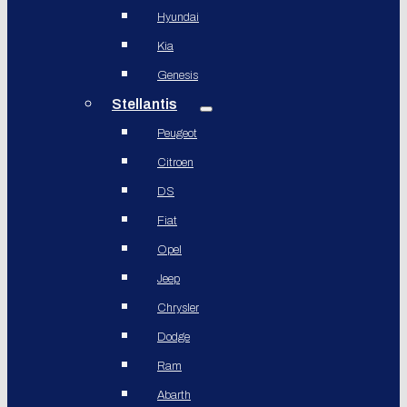
Hyundai
Kia
Genesis
Stellantis
Peugeot
Citroen
DS
Fiat
Opel
Jeep
Chrysler
Dodge
Ram
Abarth