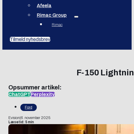
Afeela
Rimac Group
Rimac
Tilmeld nyhedsbrev
F-150 Lightnin
Opsummer artikel:
ChatGPT
Perplexity
Ford
Evision
|
6. november 2025
Læsetid: 5 min