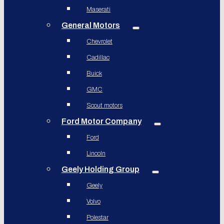
Maserati
General Motors
Chevrolet
Cadillac
Buick
GMC
Scout motors
Ford Motor Company
Ford
Lincoln
Geely Holding Group
Geely
Volvo
Polestar