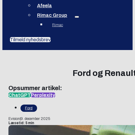
Afeela
Rimac Group
Rimac
Tilmeld nyhedsbrev
Ford og Renault
Opsummer artikel:
ChatGPT
Perplexity
Ford
Evision
|
9. december 2025
Læsetid: 5 min