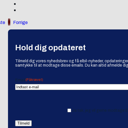
te
Forrige
Hold dig opdateret
Tilmeld dig vores nyhedsbrev og få elbil-nyheder, opdateringer
samtykke til at modtage disse emails. Du kan altid afmelde dig
(Påkrævet)
Email
Ja tak, jeg vil gerne modtage 