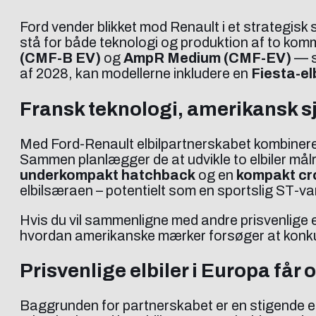
Ford vender blikket mod Renault i et strategisk sk
stå for både teknologi og produktion af to komm
(CMF-B EV)
og
AmpR Medium (CMF-EV)
— s
af 2028, kan modellerne inkludere en
Fiesta-elb
Fransk teknologi, amerikansk s
Med Ford-Renault elbilpartnerskabet kombinere
Sammen planlægger de at udvikle to elbiler mål
underkompakt hatchback
og en
kompakt cr
elbilsæraen – potentielt som en sportslig ST-v
Hvis du vil sammenligne med andre prisvenlige elb
hvordan amerikanske mærker forsøger at konk
Prisvenlige elbiler i Europa får
Baggrunden for partnerskabet er en stigende e