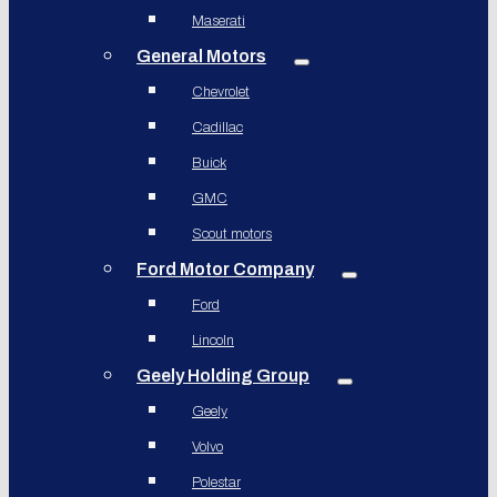
Maserati
General Motors
Chevrolet
Cadillac
Buick
GMC
Scout motors
Ford Motor Company
Ford
Lincoln
Geely Holding Group
Geely
Volvo
Polestar