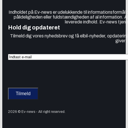
Indholdet på Ev-news er udelukkende til informationsformål
pålideligheden eller fuldstændigheden af al information. 
leverede indhold. Ev-news tjener
Hold dig opdateret
Tilmeld dig vores nyhedsbrev og få elbil-nyheder, opdatering
giver 
2026 © Ev-news - All right reserved.