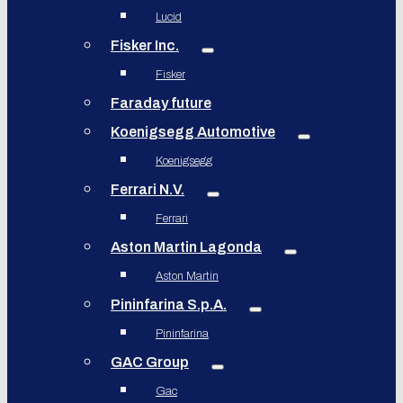
Lucid
Fisker Inc.
Fisker
Faraday future
Koenigsegg Automotive
Koenigsegg
Ferrari N.V.
Ferrari
Aston Martin Lagonda
Aston Martin
Pininfarina S.p.A.
Pininfarina
GAC Group
Gac