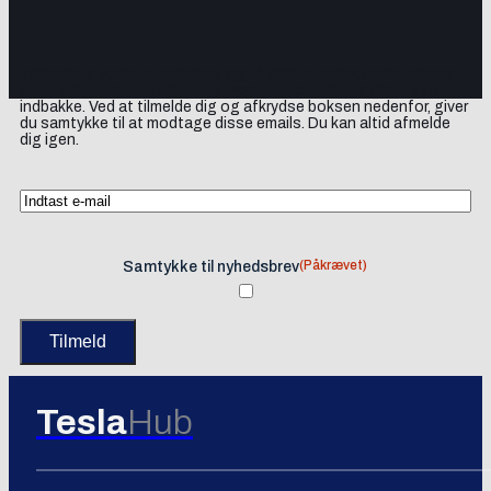
Tilmeld dig vores nyhedsbrev og få elbil-nyheder, opdateringer
samt lejlighedsvise tilbud og produktanbefalinger direkte i din
indbakke. Ved at tilmelde dig og afkrydse boksen nedenfor, giver
du samtykke til at modtage disse emails. Du kan altid afmelde
dig igen.
(Påkrævet)
Samtykke til nyhedsbrev
Tesla
Hub