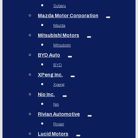
Subaru
Mazda Motor Corporation
Mazda
Mitsubishi Motors
Mitsubishi
BYD Auto
BYD
XPeng Inc.
Xpeng
Nio Inc.
Nio
Rivian Automotive
Rivian
Lucid Motors