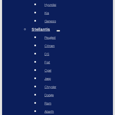
Hyundai
Kia
Genesis
Stellantis
Peugeot
Citroen
DS
Fiat
Opel
Jeep
Chrysler
Dodge
Ram
Abarth