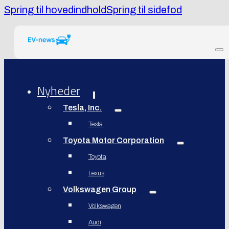
Spring til hovedindhold
Spring til sidefod
Nyheder
Tesla, Inc.
Tesla
Toyota Motor Corporation
Toyota
Lexus
Volkswagen Group
Volkswagen
Audi