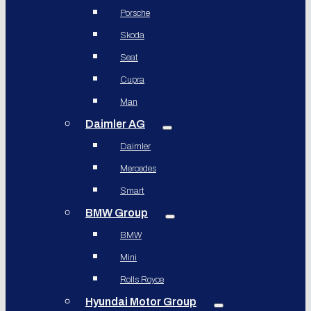
Porsche
Skoda
Seat
Cupra
Man
Daimler AG
Daimler
Mercedes
Smart
BMW Group
BMW
Mini
Rolls Royce
Hyundai Motor Group