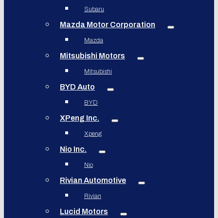
Subaru
Mazda Motor Corporation
Mazda
Mitsubishi Motors
Mitsubishi
BYD Auto
BYD
XPeng Inc.
Xpeng
Nio Inc.
Nio
Rivian Automotive
Rivian
Lucid Motors