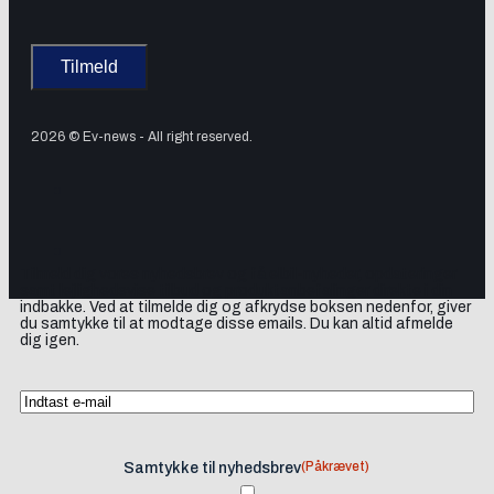
2026 © Ev-news - All right reserved.
Tilmeld dig vores nyhedsbrev og få elbil-nyheder, opdateringer
samt lejlighedsvise tilbud og produktanbefalinger direkte i din
indbakke. Ved at tilmelde dig og afkrydse boksen nedenfor, giver
du samtykke til at modtage disse emails. Du kan altid afmelde
dig igen.
(Påkrævet)
Samtykke til nyhedsbrev