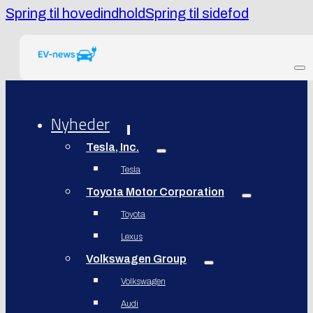
Spring til hovedindhold
Spring til sidefod
Nyheder
Tesla, Inc.
Tesla
Toyota Motor Corporation
Toyota
Lexus
Volkswagen Group
Volkswagen
Audi