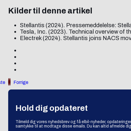
Kilder til denne artikel
Stellantis (2024). Pressemeddelelse: Stel
Tesla, Inc. (2023). Technical overview of
Electrek (2024). Stellantis joins NACS m
te
Forrige
Hold dig opdateret
Tilmeld dig vores nyhedsbrev og få elbil-nyheder, opdateringer
samtykke til at modtage disse emails. Du kan altid afmelde dig