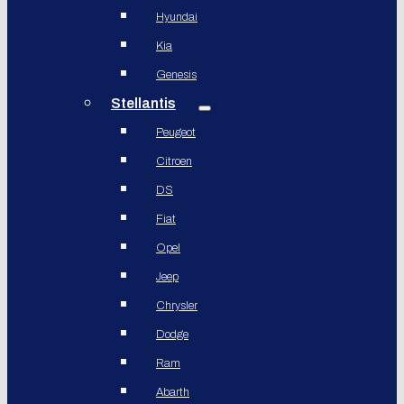
Hyundai
Kia
Genesis
Stellantis
Peugeot
Citroen
DS
Fiat
Opel
Jeep
Chrysler
Dodge
Ram
Abarth