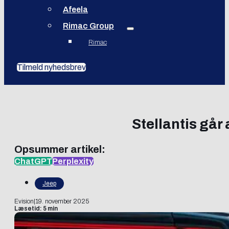
Afeela
Rimac Group
Rimac
Tilmeld nyhedsbrev
Stellantis går
Opsummer artikel:
ChatGPT
Perplexity
Jeep
Evision
|
19. november 2025
Læsetid: 5 min