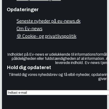
Opdateringer
Seneste nyheder på ev-news.dk
Om Ev-news
🍪 Cookie- og privatlivspolitik
Indholdet på Ev-news er udelukkende til informationsformål
pålideligheden eller fuldstændigheden af al information. 
leverede indhold. Ev-news tjener
Hold dig opdateret
Tilmeld dig vores nyhedsbrev og få elbil-nyheder, opdatering
giver 