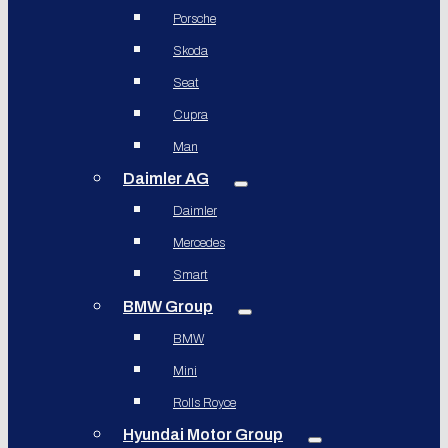
Porsche
Skoda
Seat
Cupra
Man
Daimler AG
Daimler
Mercedes
Smart
BMW Group
BMW
Mini
Rolls Royce
Hyundai Motor Group