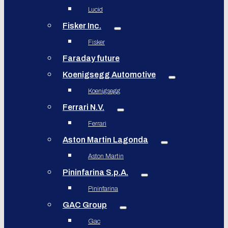
Lucid
Fisker Inc.
Fisker
Faraday future
Koenigsegg Automotive
Koenigsegg
Ferrari N.V.
Ferrari
Aston Martin Lagonda
Aston Martin
Pininfarina S.p.A.
Pininfarina
GAC Group
Gac