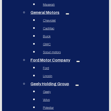
Maserati
General Motors
Chevrolet
Cadillac
Buick
GMC
Scout motors
Ford Motor Company
Ford
Lincoln
Geely Holding Group
Geely
Volvo
Polestar