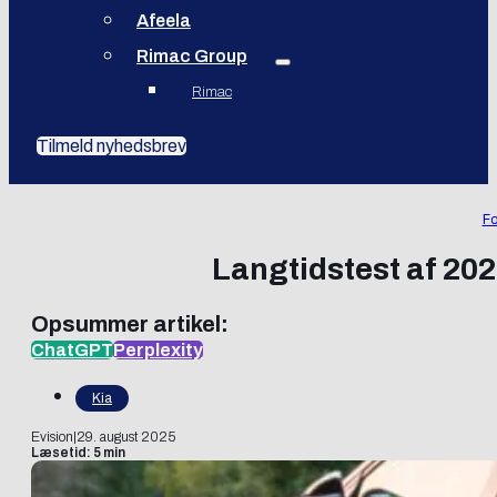
Afeela
Rimac Group
Rimac
Tilmeld nyhedsbrev
Fo
Langtidstest af 20
Opsummer artikel:
ChatGPT
Perplexity
Kia
Evision
|
29. august 2025
Læsetid: 5 min