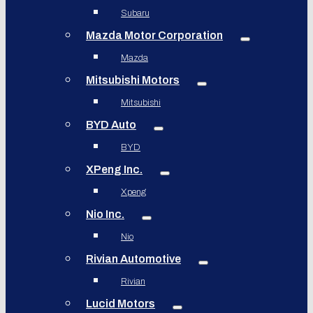
Subaru
Mazda Motor Corporation
Mazda
Mitsubishi Motors
Mitsubishi
BYD Auto
BYD
XPeng Inc.
Xpeng
Nio Inc.
Nio
Rivian Automotive
Rivian
Lucid Motors