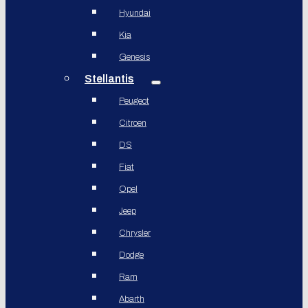
Hyundai
Kia
Genesis
Stellantis
Peugeot
Citroen
DS
Fiat
Opel
Jeep
Chrysler
Dodge
Ram
Abarth