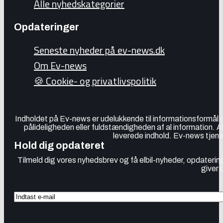
Alle nyhedskategorier
Opdateringer
Seneste nyheder på ev-news.dk
Om Ev-news
🍪 Cookie- og privatlivspolitik
Indholdet på Ev-news er udelukkende til informationsformål
pålideligheden eller fuldstændigheden af al information. 
leverede indhold. Ev-news tjener
Hold dig opdateret
Tilmeld dig vores nyhedsbrev og få elbil-nyheder, opdatering
giver 