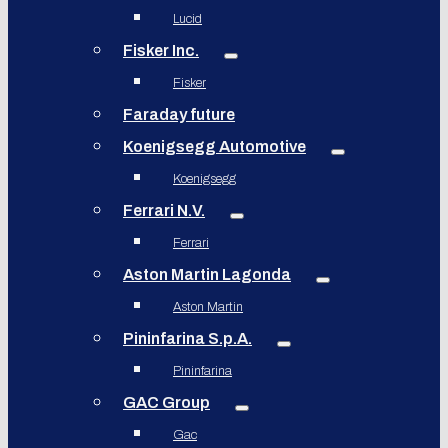
Lucid
Fisker Inc.
Fisker
Faraday future
Koenigsegg Automotive
Koenigsegg
Ferrari N.V.
Ferrari
Aston Martin Lagonda
Aston Martin
Pininfarina S.p.A.
Pininfarina
GAC Group
Gac