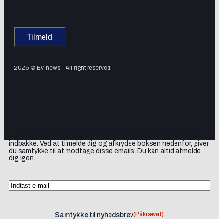
2026 © Ev-news - All right reserved.
Tilmeld dig vores nyhedsbrev og få elbil-nyheder, opdateringer
samt lejlighedsvise tilbud og produktanbefalinger direkte i din
indbakke. Ved at tilmelde dig og afkrydse boksen nedenfor, giver
du samtykke til at modtage disse emails. Du kan altid afmelde
dig igen.
(Påkrævet)
Samtykke til nyhedsbrev