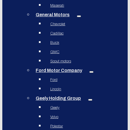
Maserati
General Motors
Chevrolet
Cadillac
Buick
GMC
Scout motors
Ford Motor Company
Ford
Lincoln
Geely Holding Group
Geely
Volvo
Polestar