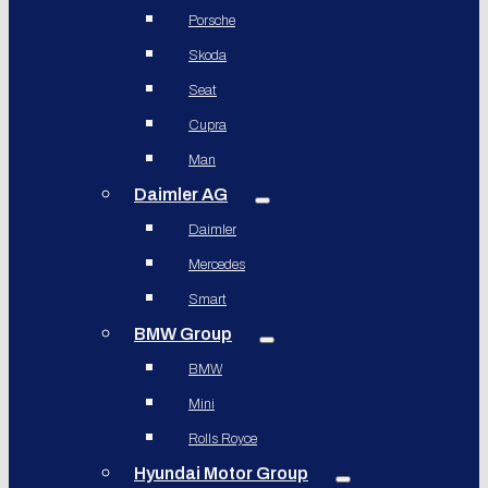
Porsche
Skoda
Seat
Cupra
Man
Daimler AG
Daimler
Mercedes
Smart
BMW Group
BMW
Mini
Rolls Royce
Hyundai Motor Group