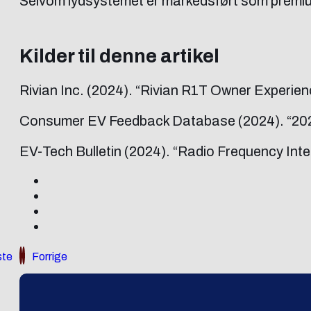
Selvom lydsystemet er markedsført som premium, 
Kilder til denne artikel
Rivian Inc. (2024). “Rivian R1T Owner Experien
Consumer EV Feedback Database (2024). “202
EV-Tech Bulletin (2024). “Radio Frequency Inte
te
Forrige