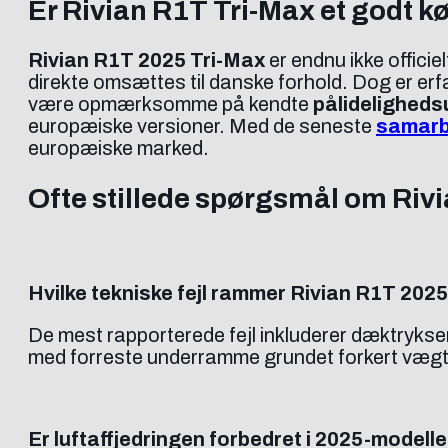
Er Rivian R1T Tri-Max et godt 
Rivian R1T 2025 Tri-Max
er endnu ikke offici
direkte omsættes til danske forhold. Dog er erfa
være opmærksomme på kendte
pålideligheds
europæiske versioner. Med de seneste
samarbe
europæiske marked.
Ofte stillede spørgsmål om Riv
Hvilke tekniske fejl rammer Rivian R1T 202
De mest rapporterede fejl inkluderer dæktryksen
med forreste underramme grundet forkert vægt
Er luftaffjedringen forbedret i 2025-modell