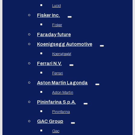
Lucid
Fisker Inc.
Fisker
Faraday future
Koenigsegg Automotive
Koenigsegg
Ferrari N.V.
Ferrari
Aston Martin Lagonda
Aston Martin
Pininfarina S.p.A.
Pininfarina
GAC Group
Gac