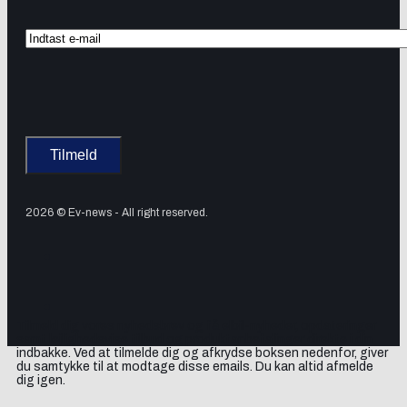
2026 © Ev-news - All right reserved.
Tilmeld dig vores nyhedsbrev og få elbil-nyheder, opdateringer
samt lejlighedsvise tilbud og produktanbefalinger direkte i din
indbakke. Ved at tilmelde dig og afkrydse boksen nedenfor, giver
du samtykke til at modtage disse emails. Du kan altid afmelde
dig igen.