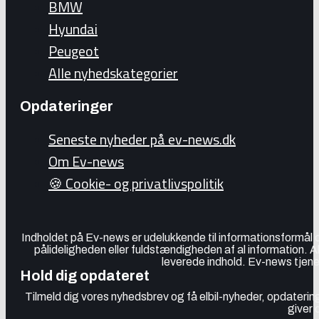
BMW
Hyundai
Peugeot
Alle nyhedskategorier
Opdateringer
Seneste nyheder på ev-news.dk
Om Ev-news
🍪 Cookie- og privatlivspolitik
Indholdet på Ev-news er udelukkende til informationsformål
pålideligheden eller fuldstændigheden af al information. 
leverede indhold. Ev-news tjener
Hold dig opdateret
Tilmeld dig vores nyhedsbrev og få elbil-nyheder, opdatering
giver 