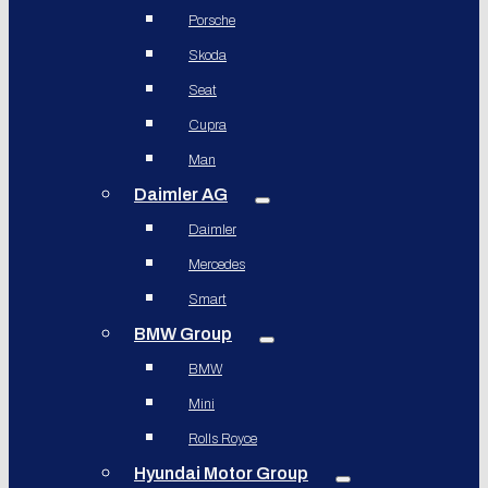
Porsche
Skoda
Seat
Cupra
Man
Daimler AG
Daimler
Mercedes
Smart
BMW Group
BMW
Mini
Rolls Royce
Hyundai Motor Group