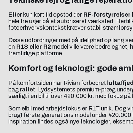
Efter kun kort tid opstod der
RF-forstyrrelser
hele tre uger på et autoriseret værksted. Herti
fotoerhvervskontekst kræver stabil strømforsy
Disse udfordringer med pålidelighed og lang se
en
R1S eller R2
model ville være bedre egnet, 
fremtidige platforme.
Komfort og teknologi: gode am
På komfortsiden har Rivian forbedret
luftaffje
bag rattet. Lydsystemets premium-præg under
særligt i en bil til over 420.000 kr. med fokus på
Som elbil med arbejdsfokus er R1T unik. Dog vind
brugt første generations model under 420.000 kr
inspiration findes også nye teknologier, eksem