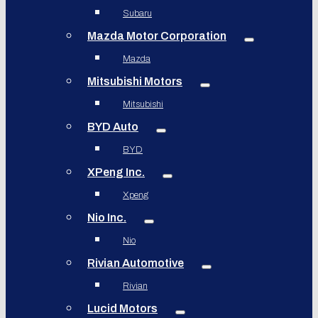
Subaru
Mazda Motor Corporation
Mazda
Mitsubishi Motors
Mitsubishi
BYD Auto
BYD
XPeng Inc.
Xpeng
Nio Inc.
Nio
Rivian Automotive
Rivian
Lucid Motors