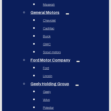
Maserati
General Motors
Chevrolet
Cadillac
Buick
GMC
Scout motors
Ford Motor Company
Ford
Lincoln
Geely Holding Group
Geely
Volvo
Polestar