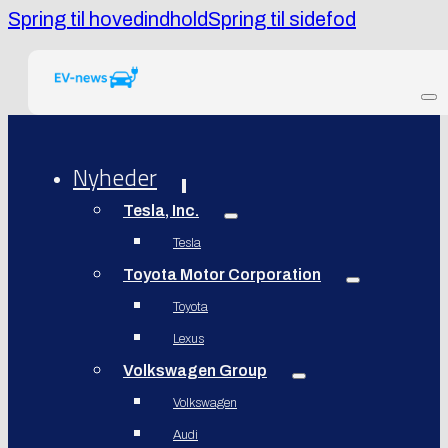
Spring til hovedindhold
Spring til sidefod
Nyheder
Tesla, Inc.
Tesla
Toyota Motor Corporation
Toyota
Lexus
Volkswagen Group
Volkswagen
Audi