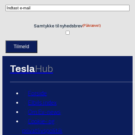
(Påkrævet)
Samtykke til nyhedsbrev
Tesla
Hub
Forside
Elbils index
Om Ev-news
Cookie- og
privatlivspolitik