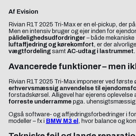
Af Evision
Rivian R1T 2025 Tri-Max er en el-pickup, der p
Men en intensiv bruger og ejer inden for ejendo
pålidelighedsudfordringer
– både mekaniske 
luftaffjedring og kørekomfort
, er der alvorli
vægtfordeling
samt
AC-udtag i lastrummet
.
Avancerede funktioner – men ikk
Rivian R1T 2025 Tri-Max imponerer ved første ø
erhvervsmæssig anvendelse til ejendomsf
forstadskørsel. Alligevel har ejerens oplevelse a
forreste underramme
pga. uhensigtsmæssi
Også software- og affjedringsforbedringer i forh
modeller – fx i
BMW M3 el
, hvor balance og ko
Tekniske fejl og lange reparati