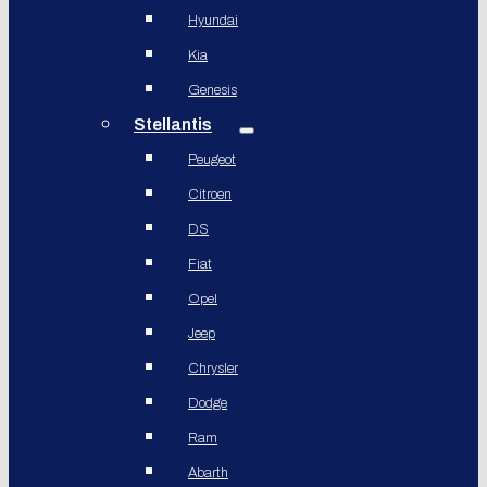
Hyundai
Kia
Genesis
Stellantis
Peugeot
Citroen
DS
Fiat
Opel
Jeep
Chrysler
Dodge
Ram
Abarth