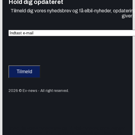
Hold dig opdateret
Tilmeld dig vores nyhedsbrev og få elbil-nyheder, opdatering
giver 
2026 © Ev-news - All right reserved.
Tilmeld dig vores nyhedsbrev og få elbil-nyheder, opdateringer
samt lejlighedsvise tilbud og produktanbefalinger direkte i din