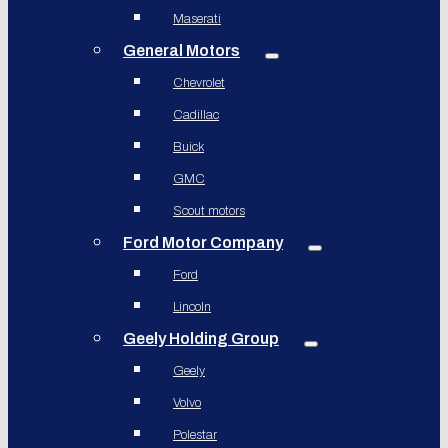
Maserati
General Motors
Chevrolet
Cadillac
Buick
GMC
Scout motors
Ford Motor Company
Ford
Lincoln
Geely Holding Group
Geely
Volvo
Polestar