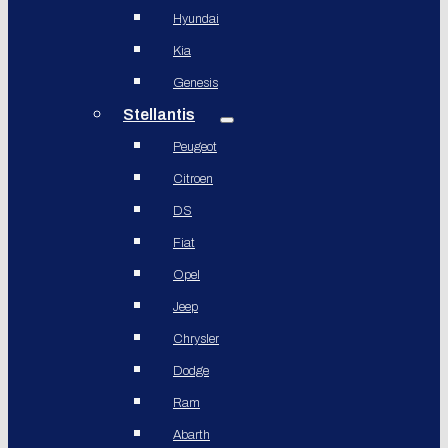
Hyundai
Kia
Genesis
Stellantis
Peugeot
Citroen
DS
Fiat
Opel
Jeep
Chrysler
Dodge
Ram
Abarth