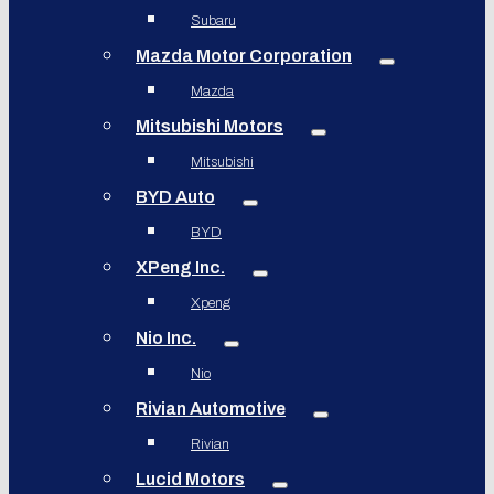
Subaru
Mazda Motor Corporation
Mazda
Mitsubishi Motors
Mitsubishi
BYD Auto
BYD
XPeng Inc.
Xpeng
Nio Inc.
Nio
Rivian Automotive
Rivian
Lucid Motors