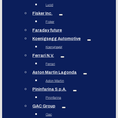
Lucid
Fisker Inc.
Fisker
Faraday future
Koenigsegg Automotive
Koenigsegg
Ferrari N.V.
Ferrari
Aston Martin Lagonda
Aston Martin
Pininfarina S.p.A.
Pininfarina
GAC Group
Gac