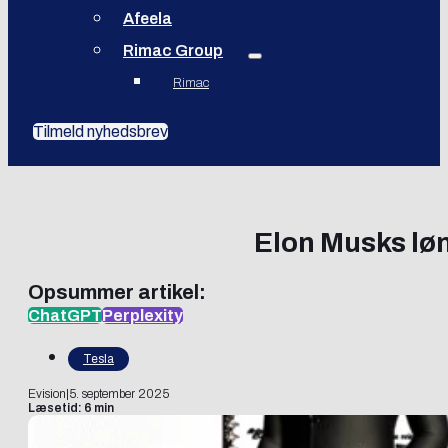
Afeela
Rimac Group
Rimac
Tilmeld nyhedsbrev
Elon Musks løn
Opsummer artikel:
ChatGPT
Perplexity
Tesla
Evision
|
5. september 2025
Læsetid: 6 min