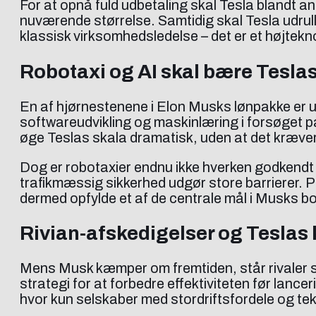
For at opnå fuld udbetaling skal Tesla blandt a
nuværende størrelse. Samtidig skal Tesla udrulle
klassisk virksomhedsledelse – det er et højtekn
Robotaxi og AI skal bære Teslas
En af hjørnestenene i Elon Musks lønpakke er u
softwareudvikling og maskinlæring i forsøget på
øge Teslas skala dramatisk, uden at det kræver 
Dog er robotaxier endnu ikke hverken godkendt
trafikmæssig sikkerhed udgør store barrierer. P
dermed opfylde et af de centrale mål i Musks b
Rivian-afskedigelser og Teslas
Mens Musk kæmper om fremtiden, står rivaler so
strategi for at forbedre effektiviteten før lanc
hvor kun selskaber med stordriftsfordele og te