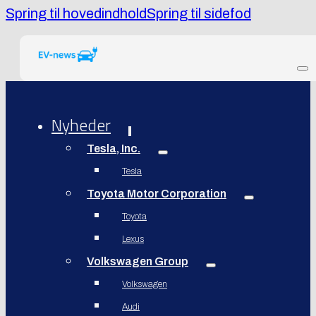
Spring til hovedindhold
Spring til sidefod
Nyheder
Tesla, Inc.
Tesla
Toyota Motor Corporation
Toyota
Lexus
Volkswagen Group
Volkswagen
Audi