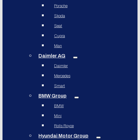
Porsche
Skoda
Seat
Cupra
Man
Daimler AG
Daimler
Mercedes
Smart
BMW Group
BMW
Mini
Rolls Royce
Hyundai Motor Group