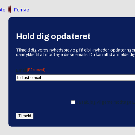
te
Forrige
Hold dig opdateret
Tilmeld dig vores nyhedsbrev og få elbil-nyheder, opdateringer
samtykke til at modtage disse emails. Du kan altid afmelde dig
(Påkrævet)
Email
Ja tak, jeg vil gerne modtage 