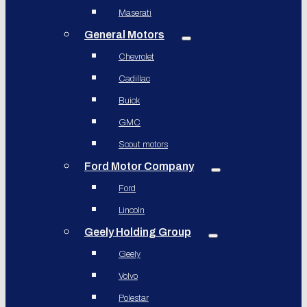
Maserati
General Motors
Chevrolet
Cadillac
Buick
GMC
Scout motors
Ford Motor Company
Ford
Lincoln
Geely Holding Group
Geely
Volvo
Polestar