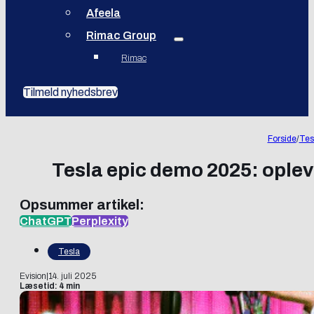
Afeela
Rimac Group
Rimac
Tilmeld nyhedsbrev
Forside
/
Tes
Tesla epic demo 2025: oplev 
Opsummer artikel:
ChatGPT
Perplexity
Tesla
Evision
|
14. juli 2025
Læsetid: 4 min