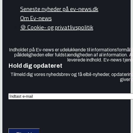
Seneste nyheder på ev-news.dk
Om Ev-news
🍪 Cookie- og privatlivspolitik
Indholdet på Ev-news er udelukkende til informationsformål
pålideligheden eller fuldstændigheden af al information. 
leverede indhold. Ev-news tjener
Hold dig opdateret
Tilmeld dig vores nyhedsbrev og få elbil-nyheder, opdatering
giver 