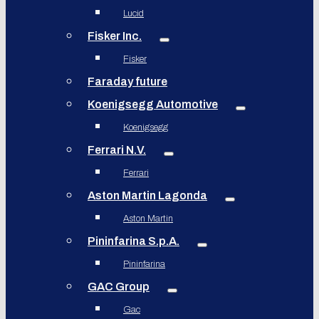
Lucid
Fisker Inc.
Fisker
Faraday future
Koenigsegg Automotive
Koenigsegg
Ferrari N.V.
Ferrari
Aston Martin Lagonda
Aston Martin
Pininfarina S.p.A.
Pininfarina
GAC Group
Gac