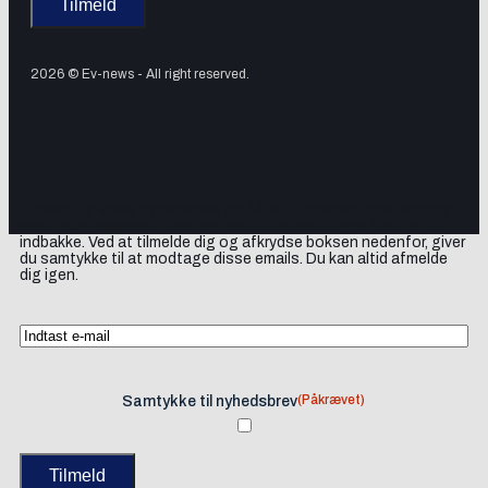
2026 © Ev-news - All right reserved.
Tilmeld dig vores nyhedsbrev og få elbil-nyheder, opdateringer
samt lejlighedsvise tilbud og produktanbefalinger direkte i din
indbakke. Ved at tilmelde dig og afkrydse boksen nedenfor, giver
du samtykke til at modtage disse emails. Du kan altid afmelde
dig igen.
(Påkrævet)
Samtykke til nyhedsbrev