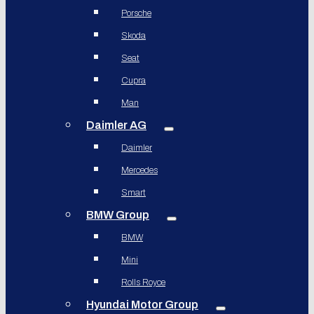
Porsche
Skoda
Seat
Cupra
Man
Daimler AG
Daimler
Mercedes
Smart
BMW Group
BMW
Mini
Rolls Royce
Hyundai Motor Group