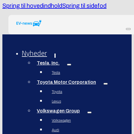
Spring til hovedindhold
Spring til sidefod
Nyheder
Tesla, Inc.
Tesla
Toyota Motor Corporation
Toyota
Lexus
Volkswagen Group
Volkswagen
Audi