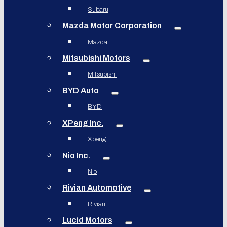
Subaru
Mazda Motor Corporation
Mazda
Mitsubishi Motors
Mitsubishi
BYD Auto
BYD
XPeng Inc.
Xpeng
Nio Inc.
Nio
Rivian Automotive
Rivian
Lucid Motors