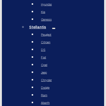
Hyundai
Kia
Genesis
Stellantis
Peugeot
Citroen
DS
Fiat
Opel
Jeep
Chrysler
Dodge
Ram
Abarth