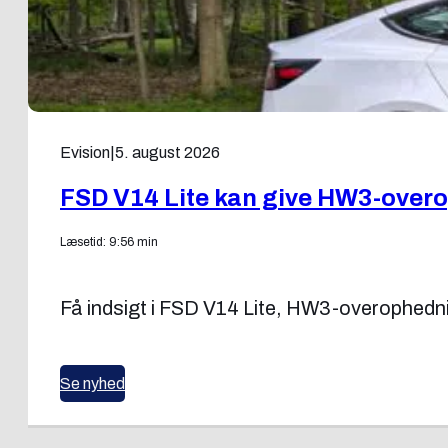
Evision
|
5. august 2026
FSD V14 Lite kan give HW3-over
Læsetid: 9:56 min
Få indsigt i FSD V14 Lite, HW3-overophedning
Se nyhed