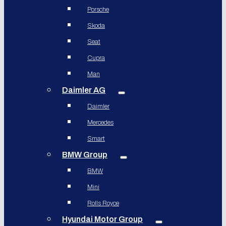
Porsche
Skoda
Seat
Cupra
Man
Daimler AG
Daimler
Mercedes
Smart
BMW Group
BMW
Mini
Rolls Royce
Hyundai Motor Group