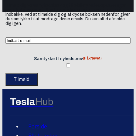
Tilmeld dig vores nyhedsbrev og få elbil-nyheder, opdateringer
samt lejlighedsvise tilbud og produktanbefalinger direkte i din
indbakke. Ved at tilmelde dig og afkrydse boksen nedenfor, giver
du samtykke til at modtage disse emails. Du kan altid afmelde
dig igen.
(Påkrævet)
Samtykke til nyhedsbrev
Tesla
Hub
Forside
Elbils index