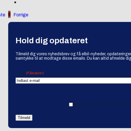
te
Forrige
Hold dig opdateret
Tilmeld dig vores nyhedsbrev og få elbil-nyheder, opdateringer
samtykke til at modtage disse emails. Du kan altid afmelde dig
(Påkrævet)
Email
Ja tak, jeg vil gerne modtage 