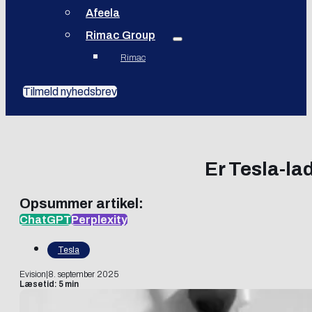
Afeela
Rimac Group
Rimac
Tilmeld nyhedsbrev
Er Tesla-la
Opsummer artikel:
ChatGPT
Perplexity
Tesla
Evision
|
8. september 2025
Læsetid: 5 min