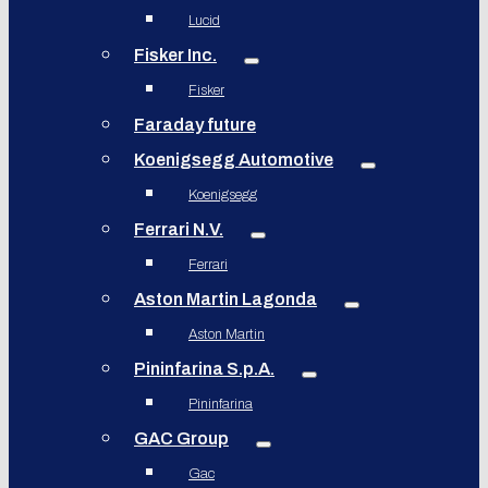
Lucid
Fisker Inc.
Fisker
Faraday future
Koenigsegg Automotive
Koenigsegg
Ferrari N.V.
Ferrari
Aston Martin Lagonda
Aston Martin
Pininfarina S.p.A.
Pininfarina
GAC Group
Gac