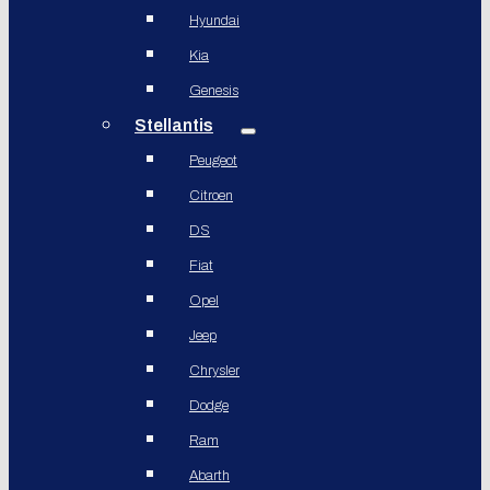
Hyundai
Kia
Genesis
Stellantis
Peugeot
Citroen
DS
Fiat
Opel
Jeep
Chrysler
Dodge
Ram
Abarth