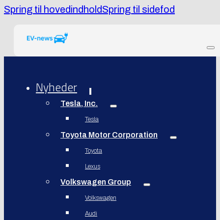
Spring til hovedindhold
Spring til sidefod
Nyheder
Tesla, Inc.
Tesla
Toyota Motor Corporation
Toyota
Lexus
Volkswagen Group
Volkswagen
Audi