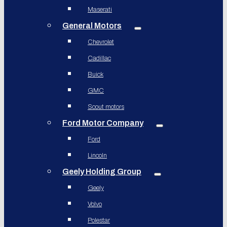
Maserati
General Motors
Chevrolet
Cadillac
Buick
GMC
Scout motors
Ford Motor Company
Ford
Lincoln
Geely Holding Group
Geely
Volvo
Polestar