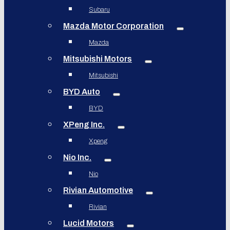
Subaru
Mazda Motor Corporation
Mazda
Mitsubishi Motors
Mitsubishi
BYD Auto
BYD
XPeng Inc.
Xpeng
Nio Inc.
Nio
Rivian Automotive
Rivian
Lucid Motors