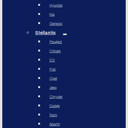
Hyundai
Kia
Genesis
Stellantis
Peugeot
Citroen
DS
Fiat
Opel
Jeep
Chrysler
Dodge
Ram
Abarth