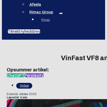
Afeela
Rimac Group
Rimac
Tilmeld nyhedsbrev
VinFast VF8 an
Opsummer artikel:
ChatGPT
Perplexity
Vinfast
Evision
|
4. oktober 2025
Læsetid: 4 min