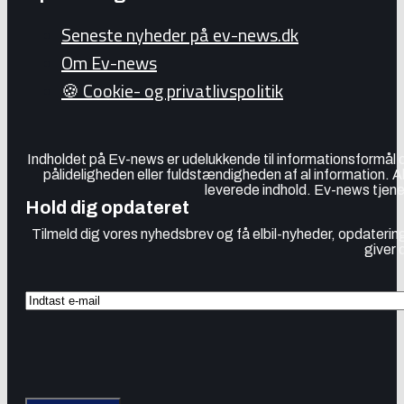
Seneste nyheder på ev-news.dk
Om Ev-news
🍪 Cookie- og privatlivspolitik
Indholdet på Ev-news er udelukkende til informationsformål
pålideligheden eller fuldstændigheden af al information. 
leverede indhold. Ev-news tjener
Hold dig opdateret
Tilmeld dig vores nyhedsbrev og få elbil-nyheder, opdatering
giver 