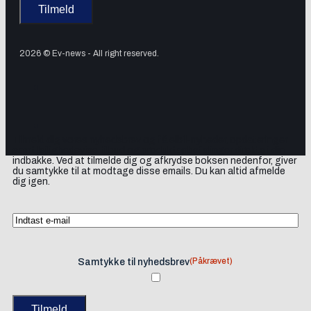
2026 © Ev-news - All right reserved.
Tilmeld dig vores nyhedsbrev og få elbil-nyheder, opdateringer
samt lejlighedsvise tilbud og produktanbefalinger direkte i din
indbakke. Ved at tilmelde dig og afkrydse boksen nedenfor, giver
du samtykke til at modtage disse emails. Du kan altid afmelde
dig igen.
(Påkrævet)
Samtykke til nyhedsbrev