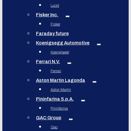
Lucid
Fisker Inc.
Fisker
Faraday future
Koenigsegg Automotive
Koenigsegg
Ferrari N.V.
Ferrari
Aston Martin Lagonda
Aston Martin
Pininfarina S.p.A.
Pininfarina
GAC Group
Gac