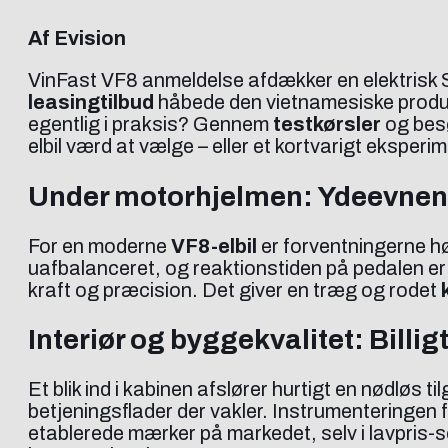
Af Evision
VinFast VF8 anmeldelse afdækker en elektrisk
leasingtilbud
håbede den vietnamesiske produ
egentlig i praksis? Gennem
testkørsler
og bes
elbil værd at vælge – eller et kortvarigt eksperime
Under motorhjelmen: Ydeevnen 
For en moderne
VF8-elbil
er forventningerne hø
uafbalanceret, og reaktionstiden på pedalen 
kraft og præcision. Det giver en træg og rodet
Interiør og byggekvalitet: Billig
Et blik ind i kabinen afslører hurtigt en nødløs til
betjeningsflader der vakler. Instrumenteringen 
etablerede mærker på markedet, selv i lavpris-