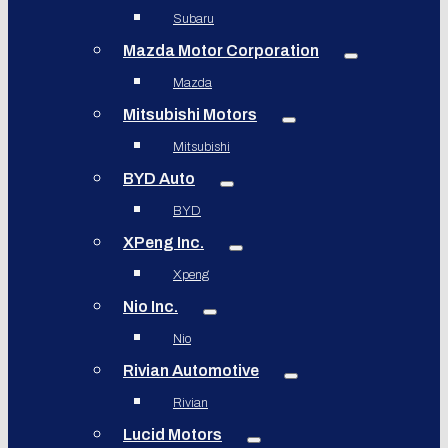
Subaru
Mazda Motor Corporation
Mazda
Mitsubishi Motors
Mitsubishi
BYD Auto
BYD
XPeng Inc.
Xpeng
Nio Inc.
Nio
Rivian Automotive
Rivian
Lucid Motors