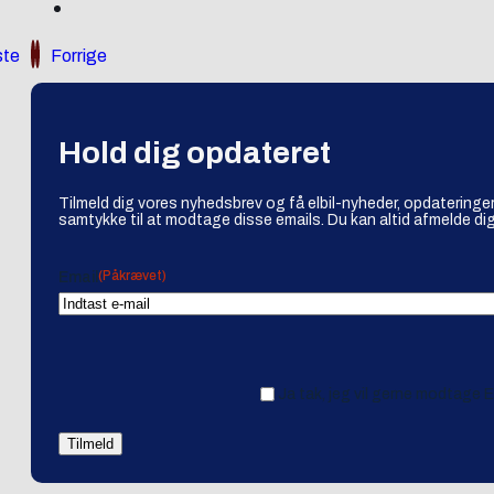
te
Forrige
Hold dig opdateret
Tilmeld dig vores nyhedsbrev og få elbil-nyheder, opdateringer
samtykke til at modtage disse emails. Du kan altid afmelde dig
(Påkrævet)
Email
Ja tak, jeg vil gerne modtage 