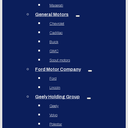
Maserati
General Motors
Chevrolet
Cadillac
Buick
GMC
Scout motors
Ford Motor Company
Ford
Lincoln
Geely Holding Group
Geely
Volvo
Polestar