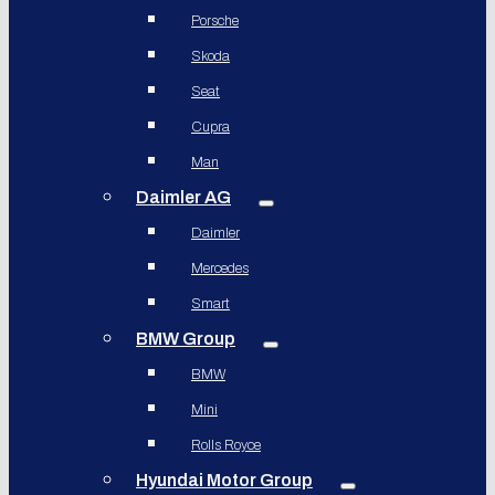
Porsche
Skoda
Seat
Cupra
Man
Daimler AG
Daimler
Mercedes
Smart
BMW Group
BMW
Mini
Rolls Royce
Hyundai Motor Group