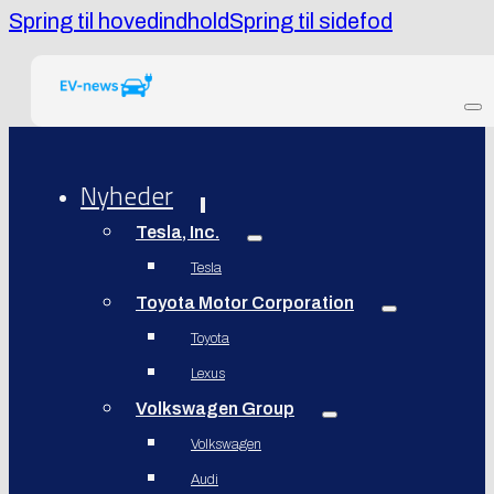
Spring til hovedindhold
Spring til sidefod
Nyheder
Tesla, Inc.
Tesla
Toyota Motor Corporation
Toyota
Lexus
Volkswagen Group
Volkswagen
Audi