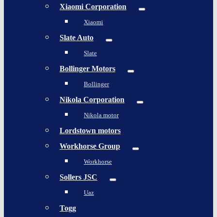
Xiaomi Corporation
Xiaomi
Slate Auto
Slate
Bollinger Motors
Bollinger
Nikola Corporation
Nikola motor
Lordstown motors
Workhorse Group
Workhorse
Sollers JSC
Uaz
Togg