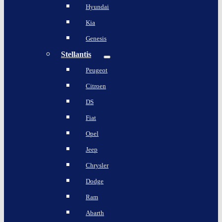
Hyundai
Kia
Genesis
Stellantis
Peugeot
Citroen
DS
Fiat
Opel
Jeep
Chrysler
Dodge
Ram
Abarth