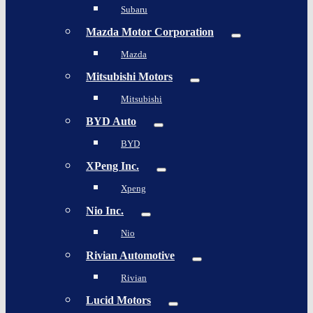
Subaru
Mazda Motor Corporation
Mazda
Mitsubishi Motors
Mitsubishi
BYD Auto
BYD
XPeng Inc.
Xpeng
Nio Inc.
Nio
Rivian Automotive
Rivian
Lucid Motors