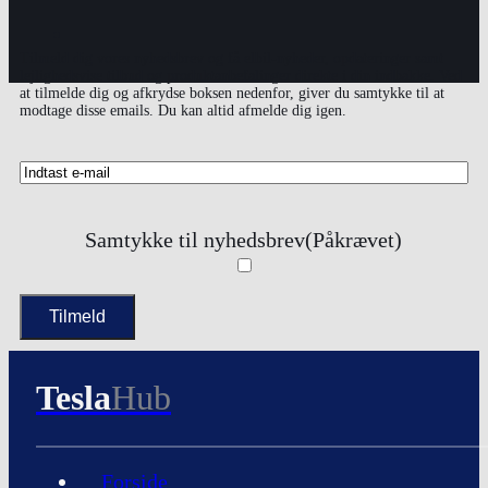
Tilmeld dig vores nyhedsbrev og få elbil-nyheder, opdateringer samt
lejlighedsvise tilbud og produktanbefalinger direkte i din indbakke. Ved
at tilmelde dig og afkrydse boksen nedenfor, giver du samtykke til at
modtage disse emails. Du kan altid afmelde dig igen.
Samtykke til nyhedsbrev
(Påkrævet)
Tesla
Hub
Forside