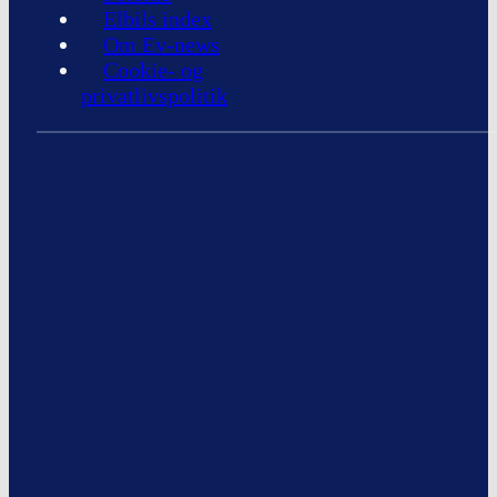
Elbils index
Om Ev-news
Cookie- og
privatlivspolitik