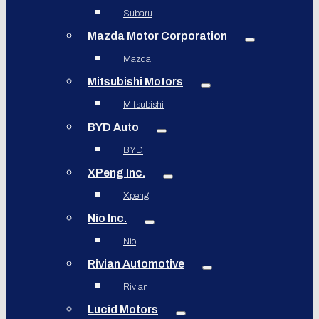
Subaru
Mazda Motor Corporation
Mazda
Mitsubishi Motors
Mitsubishi
BYD Auto
BYD
XPeng Inc.
Xpeng
Nio Inc.
Nio
Rivian Automotive
Rivian
Lucid Motors