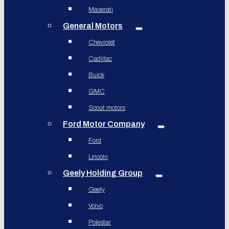
Maserati
General Motors
Chevrolet
Cadillac
Buick
GMC
Scout motors
Ford Motor Company
Ford
Lincoln
Geely Holding Group
Geely
Volvo
Polestar