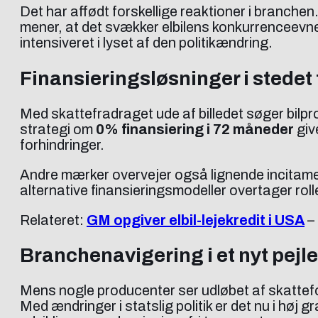
Det har affødt forskellige reaktioner i branche
mener, at det svækker elbilens konkurrenceevne i
intensiveret i lyset af den politikændring.
Finansieringsløsninger i stedet
Med skattefradraget ude af billedet søger bilpro
strategi om
0% finansiering i 72 måneder
giv
forhindringer.
Andre mærker overvejer også lignende incitament
alternative finansieringsmodeller overtager rolle
Relateret:
GM opgiver elbil-lejekredit i USA
– 
Branchenavigering i et nyt pej
Mens nogle producenter ser udløbet af skattefo
Med ændringer i statslig politik er det nu i høj g