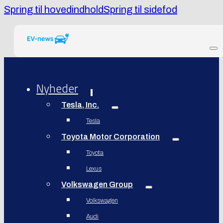
Spring til hovedindhold
Spring til sidefod
Nyheder
Tesla, Inc.
Tesla
Toyota Motor Corporation
Toyota
Lexus
Volkswagen Group
Volkswagen
Audi