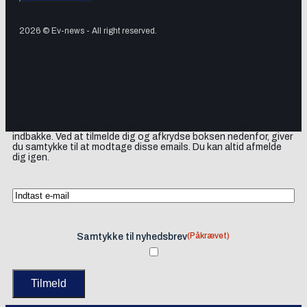
2026 © Ev-news - All right reserved.
Tilmeld dig vores nyhedsbrev og få elbil-nyheder, opdateringer
samt lejlighedsvise tilbud og produktanbefalinger direkte i din
indbakke. Ved at tilmelde dig og afkrydse boksen nedenfor, giver
du samtykke til at modtage disse emails. Du kan altid afmelde
dig igen.
(Påkrævet)
Samtykke til nyhedsbrev