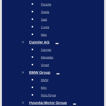
Porsche
Skoda
Seat
Cupra
Man
Daimler AG
Daimler
Mercedes
Smart
BMW Group
BMW
Mini
Rolls Royce
Hyundai Motor Group