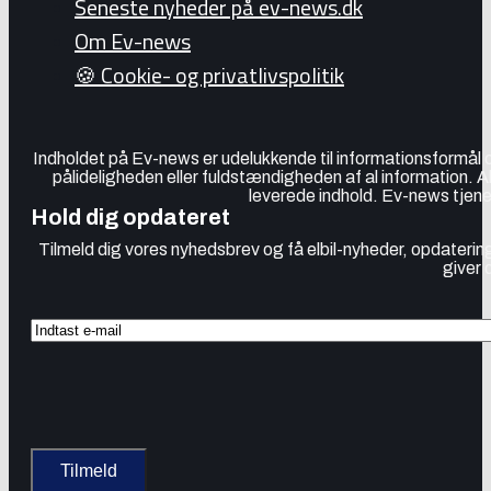
Seneste nyheder på ev-news.dk
Om Ev-news
🍪 Cookie- og privatlivspolitik
Indholdet på Ev-news er udelukkende til informationsformål
pålideligheden eller fuldstændigheden af al information. 
leverede indhold. Ev-news tjener
Hold dig opdateret
Tilmeld dig vores nyhedsbrev og få elbil-nyheder, opdatering
giver 