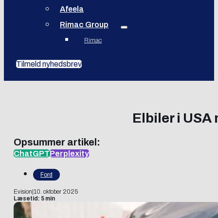
Afeela
Rimac Group
Rimac
Tilmeld nyhedsbrev
Elbiler i USA
Opsummer artikel:
ChatGPT
Perplexity
Ford
Evision
|
10. oktober 2025
Læsetid: 5 min