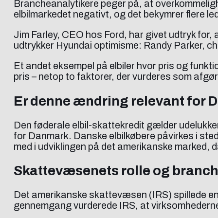
Brancheanalytikere peger på, at overkommelighed
elbilmarkedet negativt, og det bekymrer flere led
Jim Farley, CEO hos Ford, har givet udtryk for, 
udtrykker Hyundai optimisme: Randy Parker, chef
Et andet eksempel på elbiler hvor pris og funkti
pris – netop to faktorer, der vurderes som afgø
Er denne ændring relevant for
Den føderale elbil-skattekredit gælder udelukke
for Danmark. Danske elbilkøbere påvirkes i ste
med i udviklingen på det amerikanske marked, da 
Skattevæsenets rolle og branc
Det amerikanske skattevæsen (IRS) spillede en c
gennemgang vurderede IRS, at virksomhedernes st