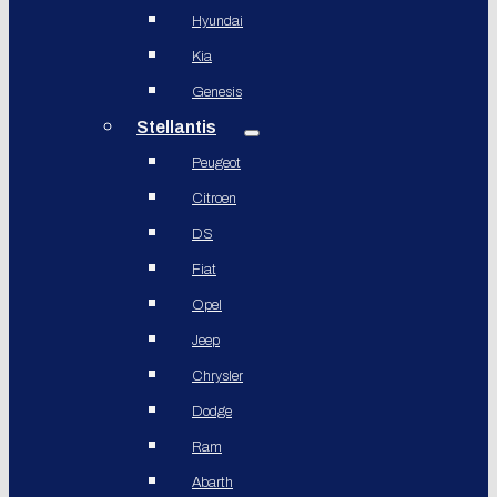
Hyundai
Kia
Genesis
Stellantis
Peugeot
Citroen
DS
Fiat
Opel
Jeep
Chrysler
Dodge
Ram
Abarth