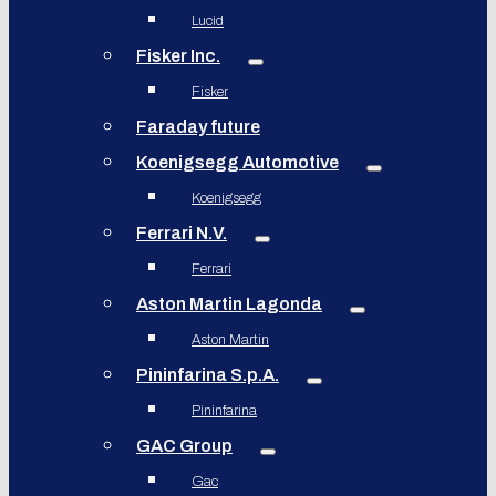
Lucid
Fisker Inc.
Fisker
Faraday future
Koenigsegg Automotive
Koenigsegg
Ferrari N.V.
Ferrari
Aston Martin Lagonda
Aston Martin
Pininfarina S.p.A.
Pininfarina
GAC Group
Gac