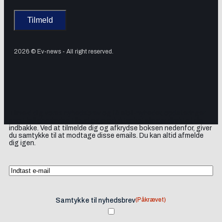
2026 © Ev-news - All right reserved.
Tilmeld dig vores nyhedsbrev og få elbil-nyheder, opdateringer
samt lejlighedsvise tilbud og produktanbefalinger direkte i din
indbakke. Ved at tilmelde dig og afkrydse boksen nedenfor, giver
du samtykke til at modtage disse emails. Du kan altid afmelde
dig igen.
(Påkrævet)
Samtykke til nyhedsbrev