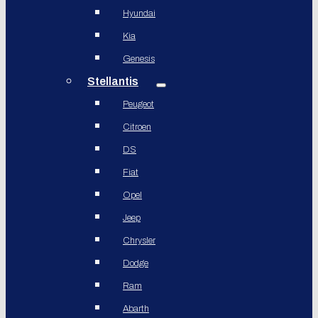
Hyundai
Kia
Genesis
Stellantis
Peugeot
Citroen
DS
Fiat
Opel
Jeep
Chrysler
Dodge
Ram
Abarth