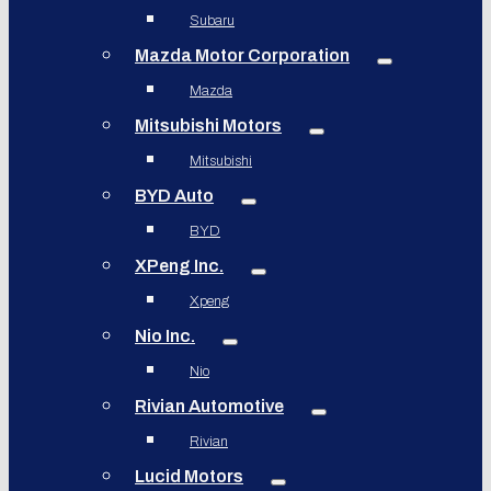
Subaru
Mazda Motor Corporation
Mazda
Mitsubishi Motors
Mitsubishi
BYD Auto
BYD
XPeng Inc.
Xpeng
Nio Inc.
Nio
Rivian Automotive
Rivian
Lucid Motors