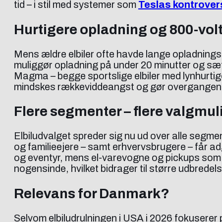
tid – i stil med systemer som
Teslas kontrovers
Hurtigere opladning og 800-volt
Mens ældre elbiler ofte havde lange opladningst
muliggør opladning på under 20 minutter og sæt
Magma – begge sportslige elbiler med lynhurtig
mindskes rækkeviddeangst og gør overgangen fr
Flere segmenter – flere valgmu
Elbiludvalget spreder sig nu ud over alle segme
og familieejere – samt erhvervsbrugere – får adg
og eventyr, mens el-varevogne og pickups som R
nogensinde, hvilket bidrager til større udbredelse
Relevans for Danmark?
Selvom elbiludrulningen i USA i 2026 fokuserer