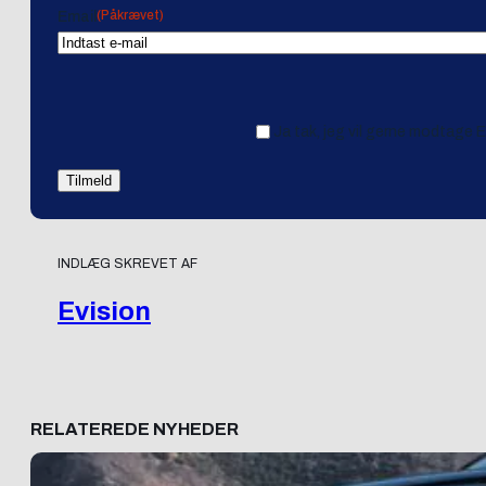
(Påkrævet)
Email
Ja tak, jeg vil gerne modtage 
INDLÆG SKREVET AF
Evision
RELATEREDE NYHEDER