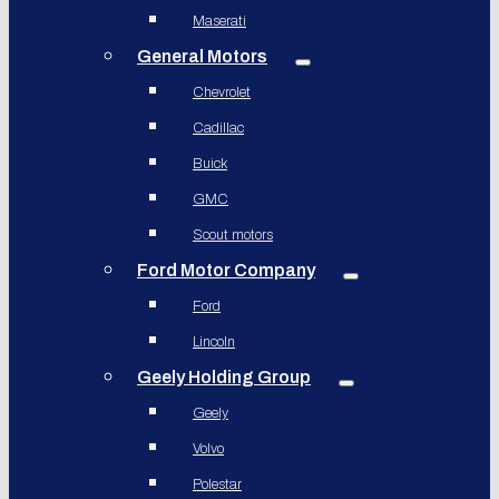
Maserati
General Motors
Chevrolet
Cadillac
Buick
GMC
Scout motors
Ford Motor Company
Ford
Lincoln
Geely Holding Group
Geely
Volvo
Polestar