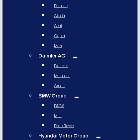
Porsche
Skoda
Seat
Cupra
Man
Daimler AG
Daimler
Mercedes
Smart
BMW Group
BMW
Mini
Rolls Royce
Hyundai Motor Group