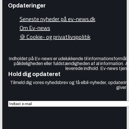
Opdateringer
Seneste nyheder på ev-news.dk
Om Ev-news
🍪 Cookie- og privatlivspolitik
Indholdet på Ev-news er udelukkende til informationsformål
pålideligheden eller fuldstændigheden af al information. 
leverede indhold. Ev-news tjener
Hold dig opdateret
Tilmeld dig vores nyhedsbrev og få elbil-nyheder, opdatering
giver 