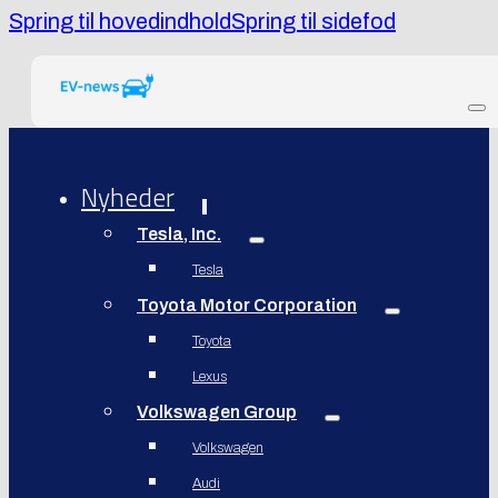
Spring til hovedindhold
Spring til sidefod
Nyheder
Tesla, Inc.
Tesla
Toyota Motor Corporation
Toyota
Lexus
Volkswagen Group
Volkswagen
Audi