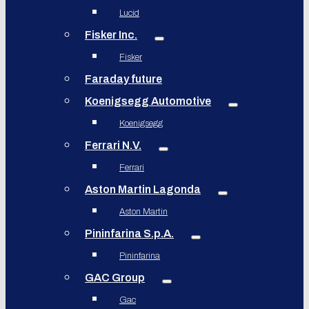
Lucid
Fisker Inc.
Fisker
Faraday future
Koenigsegg Automotive
Koenigsegg
Ferrari N.V.
Ferrari
Aston Martin Lagonda
Aston Martin
Pininfarina S.p.A.
Pininfarina
GAC Group
Gac