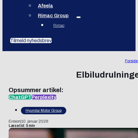
Afeela
Rimac Group
Rimac
Tilmeld nyhedsbrev
Forside
Elbiludrulninge
Opsummer artikel:
ChatGPT
Perplexity
Hyundai Motor Group
Evision
|
10. januar 2026
Læsetid: 5 min