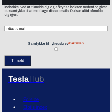
samt lejlighedsvise tilbud og produktanbefalinger direkte i din
indbakke. Ved at tilmelde dig og afkrydse boksen nedenfor, giver
du samtykke til at modtage disse emails. Du kan altid afmelde
dig igen.
(Påkrævet)
Samtykke til nyhedsbrev
Tesla
Hub
Forside
Elbils index