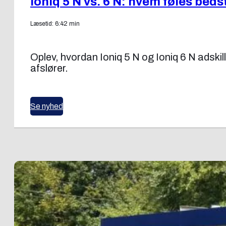
Ioniq 5 N vs. 6 N: hvem føles beds
Læsetid: 6:42 min
Oplev, hvordan Ioniq 5 N og Ioniq 6 N adsk
afslører.
Se nyhed