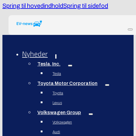
Spring til hovedindhold
Spring til sidefod
Nyheder
Tesla, Inc.
Tesla
Toyota Motor Corporation
Toyota
Lexus
Volkswagen Group
Volkswagen
Audi