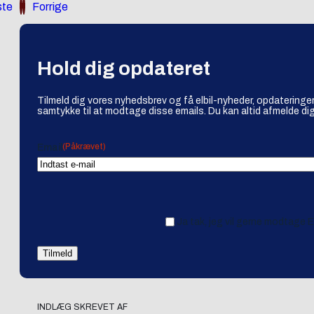
te
Forrige
Hold dig opdateret
Tilmeld dig vores nyhedsbrev og få elbil-nyheder, opdateringer
samtykke til at modtage disse emails. Du kan altid afmelde dig
(Påkrævet)
Email
Ja tak, jeg vil gerne modtage 
INDLÆG SKREVET AF