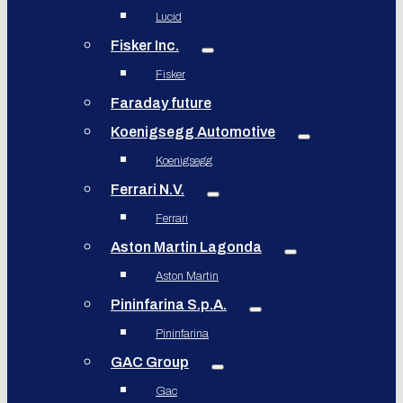
Lucid
Fisker Inc.
Fisker
Faraday future
Koenigsegg Automotive
Koenigsegg
Ferrari N.V.
Ferrari
Aston Martin Lagonda
Aston Martin
Pininfarina S.p.A.
Pininfarina
GAC Group
Gac