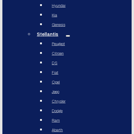
Hyundai
Kia
Genesis
Stellantis
Peugeot
Citroen
DS
Fiat
Opel
Jeep
Chrysler
Dodge
Ram
Abarth