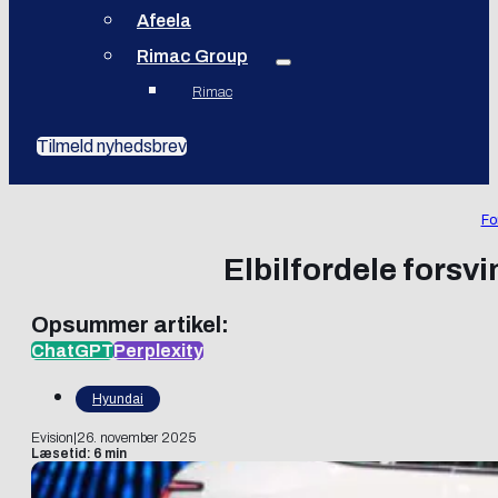
Afeela
Rimac Group
Rimac
Tilmeld nyhedsbrev
Fo
Elbilfordele forsvi
Opsummer artikel:
ChatGPT
Perplexity
Hyundai
Evision
|
26. november 2025
Læsetid: 6 min