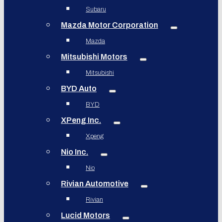
Subaru
Mazda Motor Corporation
Mazda
Mitsubishi Motors
Mitsubishi
BYD Auto
BYD
XPeng Inc.
Xpeng
Nio Inc.
Nio
Rivian Automotive
Rivian
Lucid Motors