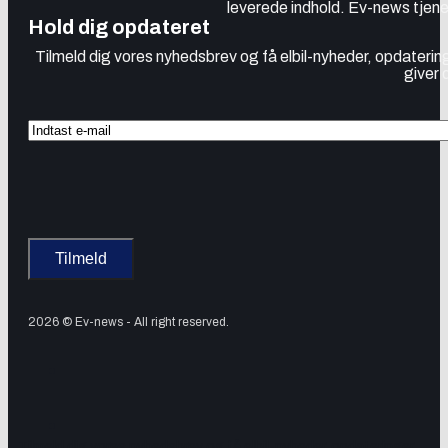
leverede indhold. Ev-news tjener
Hold dig opdateret
Tilmeld dig vores nyhedsbrev og få elbil-nyheder, opdatering
giver 
2026 © Ev-news - All right reserved.
Tilmeld dig vores nyhedsbrev og få elbil-nyheder, opdateringer