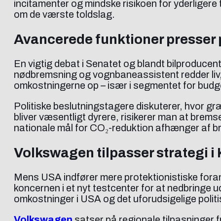
incitamenter og mindske risikoen for yderligere 
om de værste toldslag.
Avancerede funktioner presser 
En vigtig debat i Senatet og blandt bilproduce
nødbremsning og vognbaneassistent redder liv, 
omkostningerne op – især i segmentet for budget
Politiske beslutningstagere diskuterer, hvor gr
bliver væsentligt dyrere, risikerer man at brems
nationale mål for CO₂-reduktion afhænger af bred
Volkswagen tilpasser strategi i
Mens USA indfører mere protektionistiske fora
koncernen i et nyt testcenter for at nedbringe 
omkostninger i USA og det uforudsigelige politi
Volkswagen
satser på regionale tilpasninger f