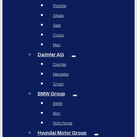
Porsche
Skoda
Seat
Cupra
Man
Daimler AG
Daimler
Mercedes
Smart
BMW Group
BMW
Mini
Rolls Royce
Hyundai Motor Group