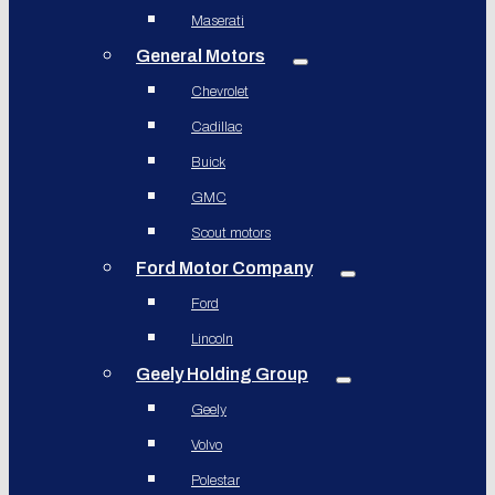
Maserati
General Motors
Chevrolet
Cadillac
Buick
GMC
Scout motors
Ford Motor Company
Ford
Lincoln
Geely Holding Group
Geely
Volvo
Polestar