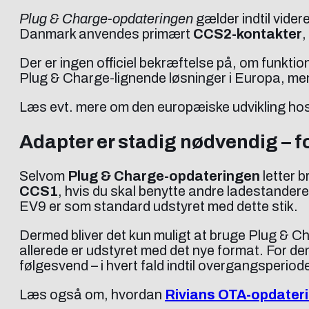
Plug & Charge-opdateringen
gælder indtil vide
Danmark anvendes primært
CCS2-kontakter
,
Der er ingen officiel bekræftelse på, om funkti
Plug & Charge-lignende løsninger i Europa, men
Læs evt. mere om den europæiske udvikling ho
Adapter er stadig nødvendig – f
Selvom
Plug & Charge-opdateringen
letter 
CCS1
, hvis du skal benytte andre ladestander
EV9 er som standard udstyret med dette stik.
Dermed bliver det kun muligt at bruge Plug & 
allerede er udstyret med det nye format. For dem,
følgesvend – i hvert fald indtil overgangsperiod
Læs også om, hvordan
Rivians OTA-opdater