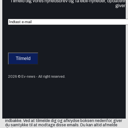
Tilmeld dig vores nyhedsbrev og få elbil-nyheder, opdatering
giver 
2026 © Ev-news - All right reserved.
Tilmeld dig vores nyhedsbrev og få elbil-nyheder, opdateringer
samt lejlighedsvise tilbud og produktanbefalinger direkte i din
indbakke. Ved at tilmelde dig og afkrydse boksen nedenfor, giver
du samtykke til at modtage disse emails. Du kan altid afmelde