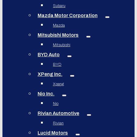
Subaru
Mazda Motor Corporation
Mazda
Mitsubishi Motors
Mitsubishi
BYD Auto
BYD
XPeng Inc.
Xpeng
Nio Inc.
Nio
Rivian Automotive
Rivian
Lucid Motors