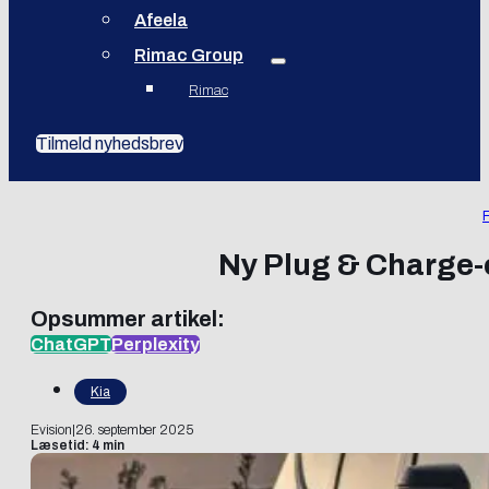
Afeela
Rimac Group
Rimac
Tilmeld nyhedsbrev
F
Ny Plug & Charge-o
Opsummer artikel:
ChatGPT
Perplexity
Kia
Evision
|
26. september 2025
Læsetid: 4 min