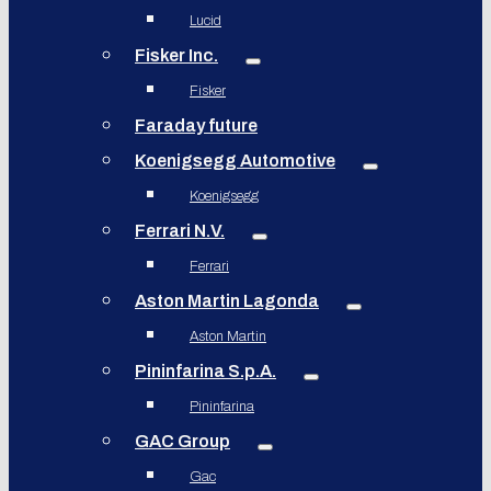
Lucid
Fisker Inc.
Fisker
Faraday future
Koenigsegg Automotive
Koenigsegg
Ferrari N.V.
Ferrari
Aston Martin Lagonda
Aston Martin
Pininfarina S.p.A.
Pininfarina
GAC Group
Gac