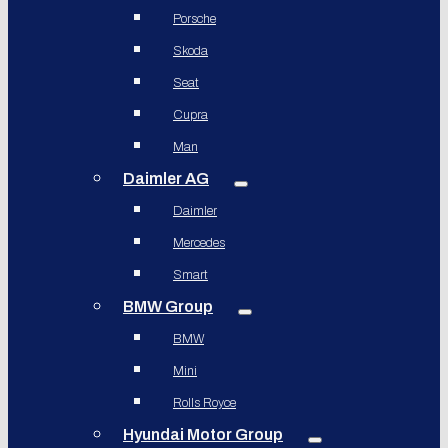
Porsche
Skoda
Seat
Cupra
Man
Daimler AG
Daimler
Mercedes
Smart
BMW Group
BMW
Mini
Rolls Royce
Hyundai Motor Group