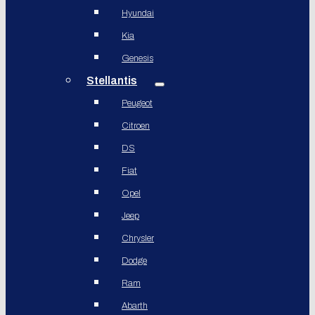
Hyundai
Kia
Genesis
Stellantis
Peugeot
Citroen
DS
Fiat
Opel
Jeep
Chrysler
Dodge
Ram
Abarth