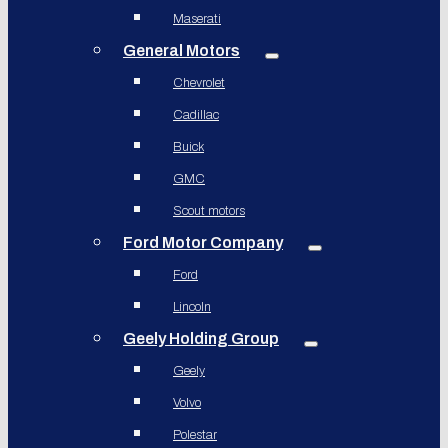
Maserati
General Motors
Chevrolet
Cadillac
Buick
GMC
Scout motors
Ford Motor Company
Ford
Lincoln
Geely Holding Group
Geely
Volvo
Polestar