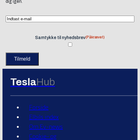
dig igen.
(Påkrævet)
Samtykke til nyhedsbrev
Tesla
Hub
Forside
Elbils index
Om Ev-news
Cookie- og