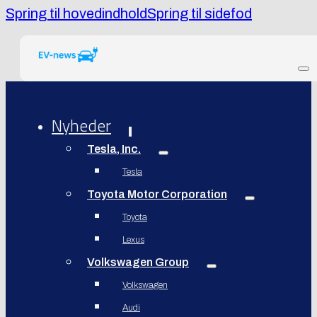
Spring til hovedindhold
Spring til sidefod
Nyheder
Tesla, Inc.
Tesla
Toyota Motor Corporation
Toyota
Lexus
Volkswagen Group
Volkswagen
Audi