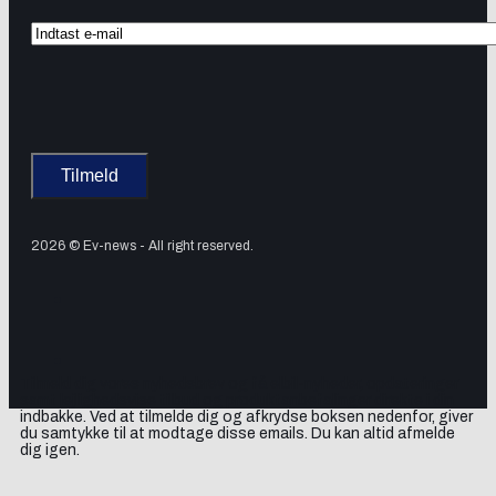
2026 © Ev-news - All right reserved.
Tilmeld dig vores nyhedsbrev og få elbil-nyheder, opdateringer
samt lejlighedsvise tilbud og produktanbefalinger direkte i din
indbakke. Ved at tilmelde dig og afkrydse boksen nedenfor, giver
du samtykke til at modtage disse emails. Du kan altid afmelde
dig igen.