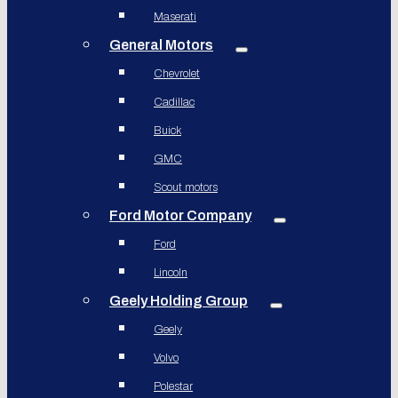
Maserati
General Motors
Chevrolet
Cadillac
Buick
GMC
Scout motors
Ford Motor Company
Ford
Lincoln
Geely Holding Group
Geely
Volvo
Polestar