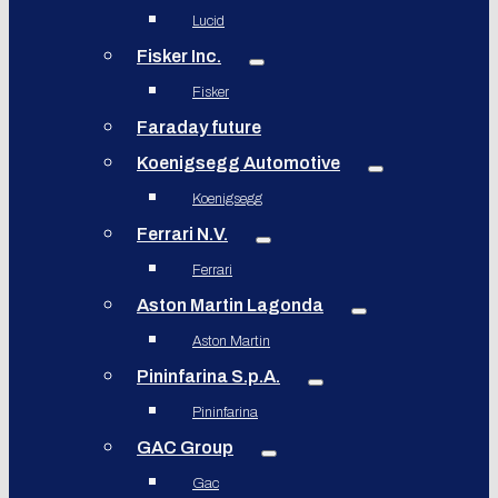
Lucid
Fisker Inc.
Fisker
Faraday future
Koenigsegg Automotive
Koenigsegg
Ferrari N.V.
Ferrari
Aston Martin Lagonda
Aston Martin
Pininfarina S.p.A.
Pininfarina
GAC Group
Gac