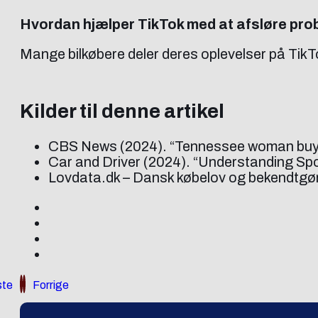
Hvordan hjælper TikTok med at afsløre pro
Mange bilkøbere deler deres oplevelser på Tik
Kilder til denne artikel
CBS News (2024). “Tennessee woman buys Tes
Car and Driver (2024). “Understanding Spo
Lovdata.dk – Dansk købelov og bekendtgøre
te
Forrige