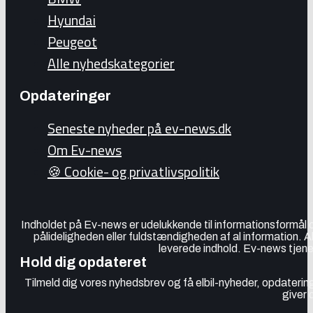
Hyundai
Peugeot
Alle nyhedskategorier
Opdateringer
Seneste nyheder på ev-news.dk
Om Ev-news
🍪 Cookie- og privatlivspolitik
Indholdet på Ev-news er udelukkende til informationsformål
pålideligheden eller fuldstændigheden af al information. 
leverede indhold. Ev-news tjener
Hold dig opdateret
Tilmeld dig vores nyhedsbrev og få elbil-nyheder, opdatering
giver 