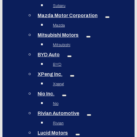
Subaru
Mazda Motor Corporation
Mazda
Mitsubishi Motors
Mitsubishi
BYD Auto
BYD
XPeng Inc.
Xpeng
Nio Inc.
Nio
Rivian Automotive
Rivian
Lucid Motors