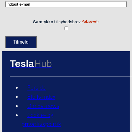
(Påkrævet)
Samtykke til nyhedsbrev
Tesla
Hub
Forside
Elbils index
Om Ev-news
Cookie- og
privatlivspolitik