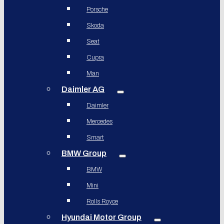
Porsche
Skoda
Seat
Cupra
Man
Daimler AG
Daimler
Mercedes
Smart
BMW Group
BMW
Mini
Rolls Royce
Hyundai Motor Group