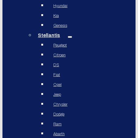
Hyundai
Kia
Genesis
Stellantis
Peugeot
Citroen
DS
Fiat
Opel
Jeep
Chrysler
Dodge
Ram
Abarth