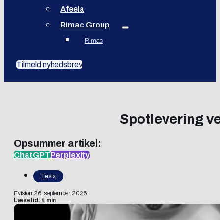
Afeela
Rimac Group
Rimac
Tilmeld nyhedsbrev
Spotlevering ved
Opsummer artikel:
ChatGPT
Perplexity
Tesla
Evision
|
26. september 2025
Læsetid: 4 min