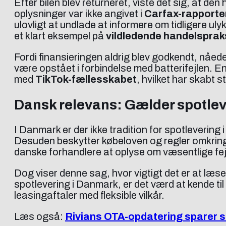
Efter bilen blev returneret, viste det sig, at de
oplysninger var ikke angivet i
Carfax-rapporte
ulovligt at undlade at informere om tidligere ul
et klart eksempel på
vildledende handelsprak
Fordi finansieringen aldrig blev godkendt, nåede 
være opstået i forbindelse med batterifejlen. En
med
TikTok-fællesskabet
, hvilket har skabt 
Dansk relevans: Gælder spotle
I Danmark er der ikke tradition for spotleverin
Desuden beskytter købeloven og regler omkrin
danske forhandlere at oplyse om væsentlige fejl, 
Dog viser denne sag, hvor vigtigt det er at læ
spotlevering i Danmark, er det værd at kende til
leasingaftaler med fleksible vilkår.
Læs også:
Rivians OTA-opdatering sparer s