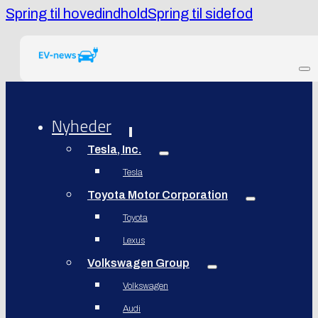
Spring til hovedindhold
Spring til sidefod
Nyheder
Tesla, Inc.
Tesla
Toyota Motor Corporation
Toyota
Lexus
Volkswagen Group
Volkswagen
Audi