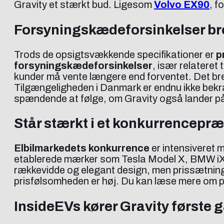
Gravity et stærkt bud. Ligesom
Volvo EX90
, f
Forsyningskædeforsinkelser br
Trods de opsigtsvækkende specifikationer er
p
forsyningskædeforsinkelser
, især relateret
kunder må vente længere end forventet. Det b
Tilgængeligheden i Danmark er endnu ikke bekræf
spændende at følge, om Gravity også lander på 
Står stærkt i et konkurrencepr
Elbilmarkedets konkurrence
er intensiveret 
etablerede mærker som Tesla Model X, BMW iX, 
rækkevidde og elegant design, men prissætninge
prisfølsomheden er høj. Du kan læse mere om pr
InsideEVs kører Gravity første 