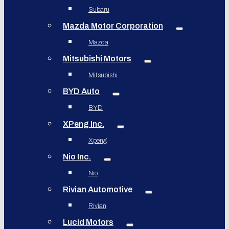
Subaru
Mazda Motor Corporation
Mazda
Mitsubishi Motors
Mitsubishi
BYD Auto
BYD
XPeng Inc.
Xpeng
Nio Inc.
Nio
Rivian Automotive
Rivian
Lucid Motors