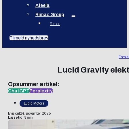
Afeela
Rimac Group
Rimac
Tilmeld nyhedsbrev
Forsid
Lucid Gravity elek
Opsummer artikel:
ChatGPT
Perplexity
Lucid Motors
Evision
|
24. september 2025
Læsetid: 5 min