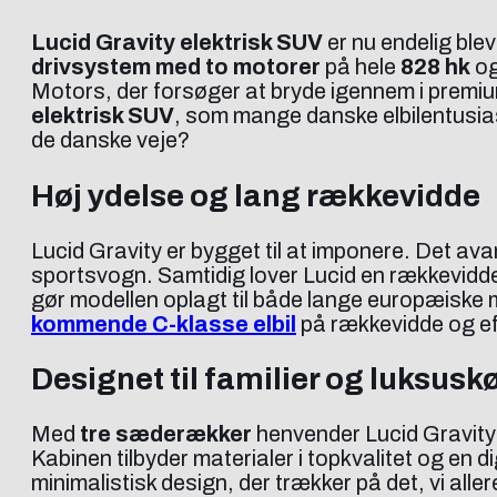
Lucid Gravity elektrisk SUV
er nu endelig blev
drivsystem med to motorer
på hele
828 hk
og
Motors, der forsøger at bryde igennem i prem
elektrisk SUV
, som mange danske elbilentusias
de danske veje?
Høj ydelse og lang rækkevidde
Lucid Gravity er bygget til at imponere. Det a
sportsvogn. Samtidig lover Lucid en rækkevidd
gør modellen oplagt til både lange europæiske
kommende C-klasse elbil
på rækkevidde og eff
Designet til familier og luksusk
Med
tre sæderækker
henvender Lucid Gravity 
Kabinen tilbyder materialer i topkvalitet og en 
minimalistisk design, der trækker på det, vi alle