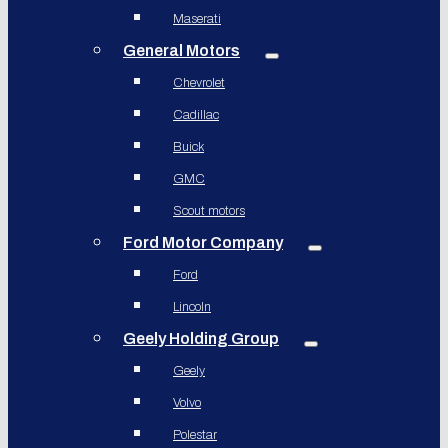
Maserati
General Motors
Chevrolet
Cadillac
Buick
GMC
Scout motors
Ford Motor Company
Ford
Lincoln
Geely Holding Group
Geely
Volvo
Polestar