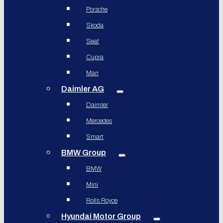
Porsche
Skoda
Seat
Cupra
Man
Daimler AG
Daimler
Mercedes
Smart
BMW Group
BMW
Mini
Rolls Royce
Hyundai Motor Group