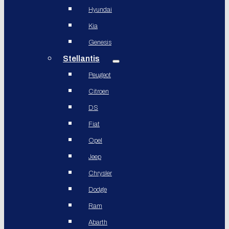
Hyundai
Kia
Genesis
Stellantis
Peugeot
Citroen
DS
Fiat
Opel
Jeep
Chrysler
Dodge
Ram
Abarth