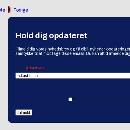
te
Forrige
Hold dig opdateret
Tilmeld dig vores nyhedsbrev og få elbil-nyheder, opdateringer
samtykke til at modtage disse emails. Du kan altid afmelde dig
(Påkrævet)
Email
Ja tak, jeg vil gerne modtage 