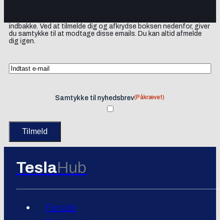
Tilmeld dig vores nyhedsbrev og få elbil-nyheder, opdateringer
samt lejlighedsvise tilbud og produktanbefalinger direkte i din
indbakke. Ved at tilmelde dig og afkrydse boksen nedenfor, giver
du samtykke til at modtage disse emails. Du kan altid afmelde
dig igen.
(Påkrævet)
Samtykke til nyhedsbrev
Tesla
Hub
Forside