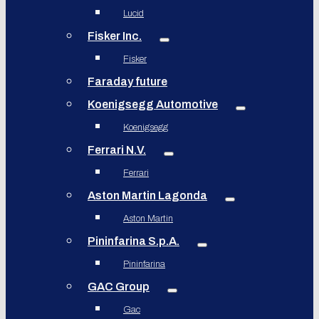
Lucid
Fisker Inc.
Fisker
Faraday future
Koenigsegg Automotive
Koenigsegg
Ferrari N.V.
Ferrari
Aston Martin Lagonda
Aston Martin
Pininfarina S.p.A.
Pininfarina
GAC Group
Gac