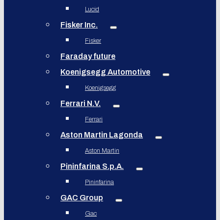
Lucid
Fisker Inc.
Fisker
Faraday future
Koenigsegg Automotive
Koenigsegg
Ferrari N.V.
Ferrari
Aston Martin Lagonda
Aston Martin
Pininfarina S.p.A.
Pininfarina
GAC Group
Gac