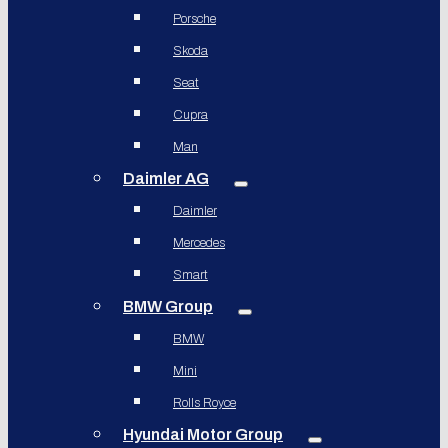
Porsche
Skoda
Seat
Cupra
Man
Daimler AG
Daimler
Mercedes
Smart
BMW Group
BMW
Mini
Rolls Royce
Hyundai Motor Group