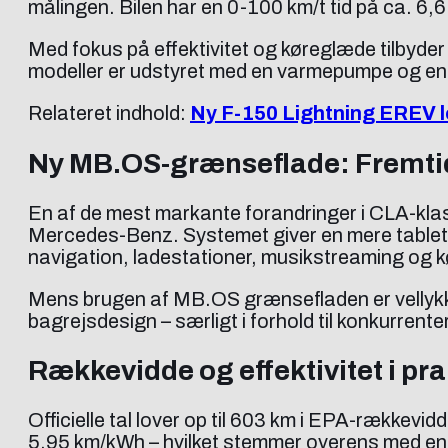
målingen. Bilen har en 0-100 km/t tid på ca. 6,
Med fokus på effektivitet og køreglæde tilbyder
modeller er udstyret med en varme­­pumpe og en
Relateret indhold:
Ny F-150 Lightning EREV l
Ny MB.OS-grænseflade: Fremti
En af de mest markante forandringer i CLA-klass
Mercedes-Benz. Systemet giver en mere tablet-li
navigation, ladestationer, musikstreaming og kør
Mens brugen af MB.OS grænsefladen er vellykk
bagrejsdesign – særligt i forhold til konkurren
Rækkevidde og effektivitet i pra
Officielle tal lover op til 603 km i EPA-rækkevidd
5,95 km/kWh – hvilket stemmer overens med en s