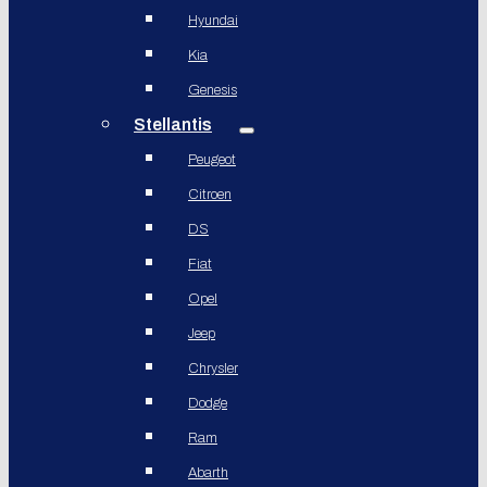
Hyundai
Kia
Genesis
Stellantis
Peugeot
Citroen
DS
Fiat
Opel
Jeep
Chrysler
Dodge
Ram
Abarth