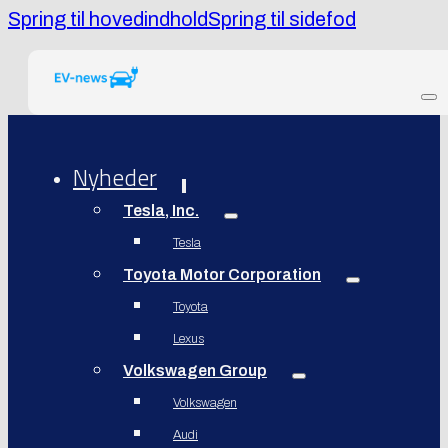
Spring til hovedindhold
Spring til sidefod
Nyheder
Tesla, Inc.
Tesla
Toyota Motor Corporation
Toyota
Lexus
Volkswagen Group
Volkswagen
Audi