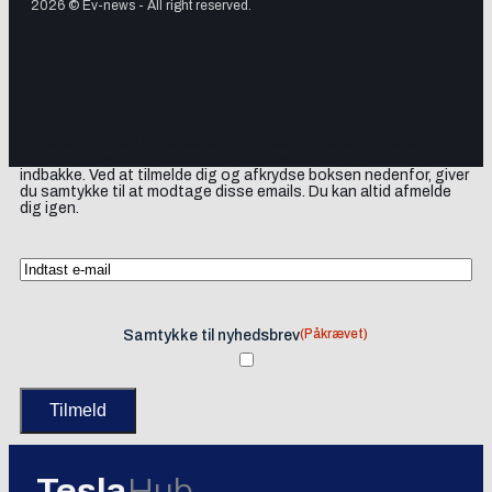
2026 © Ev-news - All right reserved.
Tilmeld dig vores nyhedsbrev og få elbil-nyheder, opdateringer
samt lejlighedsvise tilbud og produktanbefalinger direkte i din
indbakke. Ved at tilmelde dig og afkrydse boksen nedenfor, giver
du samtykke til at modtage disse emails. Du kan altid afmelde
dig igen.
(Påkrævet)
Samtykke til nyhedsbrev
Tesla
Hub