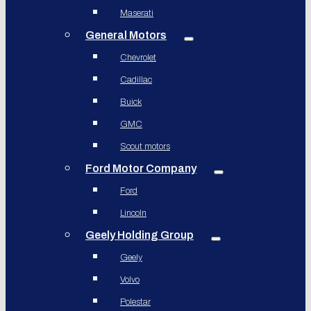
Maserati
General Motors
Chevrolet
Cadillac
Buick
GMC
Scout motors
Ford Motor Company
Ford
Lincoln
Geely Holding Group
Geely
Volvo
Polestar