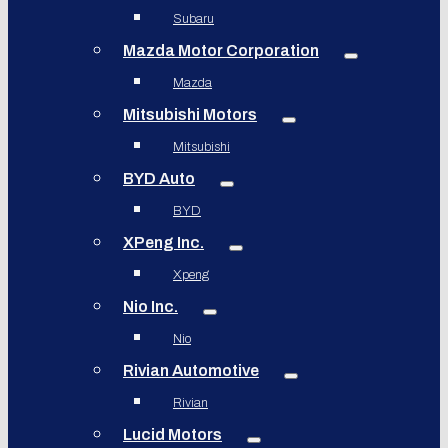
Subaru
Mazda Motor Corporation
Mazda
Mitsubishi Motors
Mitsubishi
BYD Auto
BYD
XPeng Inc.
Xpeng
Nio Inc.
Nio
Rivian Automotive
Rivian
Lucid Motors