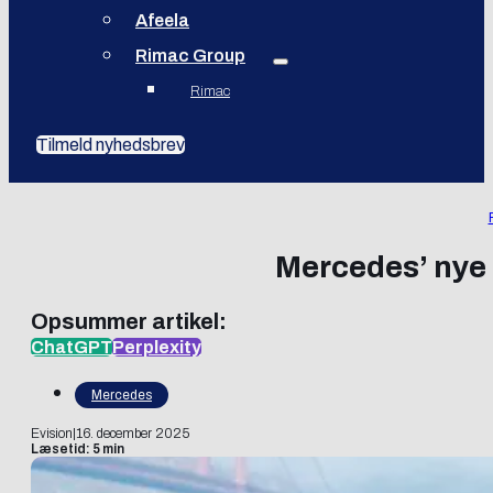
Afeela
Rimac Group
Rimac
Tilmeld nyhedsbrev
Mercedes’ nye C
Opsummer artikel:
ChatGPT
Perplexity
Mercedes
Evision
|
16. december 2025
Læsetid: 5 min