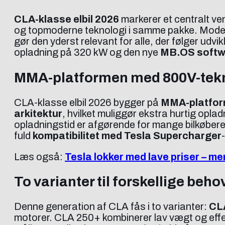
CLA-klasse elbil 2026
markerer et centralt v
og topmoderne teknologi i samme pakke. Modelle
gør den yderst relevant for alle, der følger ud
opladning på 320 kW og den nye
MB.OS softw
MMA-platformen med 800V-tek
CLA-klasse elbil 2026 bygger på
MMA-platfo
arkitektur
, hvilket muliggør ekstra hurtig opla
opladningstid er afgørende for mange bilkøbere
fuld
kompatibilitet med Tesla Supercharger
Læs også:
Tesla lokker med lave priser – m
To varianter til forskellige beho
Denne generation af CLA fås i to varianter:
CL
motorer. CLA 250+ kombinerer lav vægt og effe