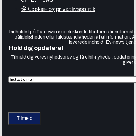
🍪 Cookie- og privatlivspolitik
Indholdet på Ev-news er udelukkende til informationsformål
pålideligheden eller fuldstændigheden af al information. 
leverede indhold. Ev-news tjener
Hold dig opdateret
Tilmeld dig vores nyhedsbrev og få elbil-nyheder, opdatering
giver 