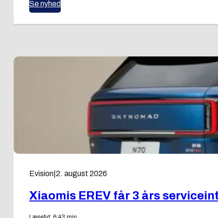
Se nyhed
Evision
|
2. august 2026
Xiaomis EREV får 3 års servicein
Læsetid: 6:43 min