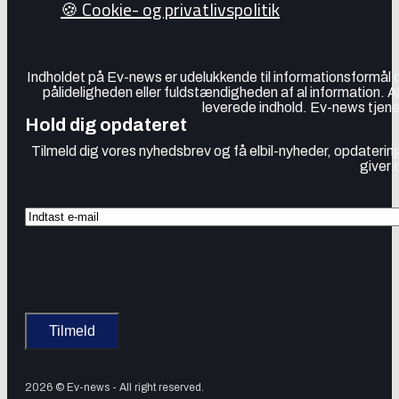
🍪 Cookie- og privatlivspolitik
Indholdet på Ev-news er udelukkende til informationsformål
pålideligheden eller fuldstændigheden af al information. 
leverede indhold. Ev-news tjener
Hold dig opdateret
Tilmeld dig vores nyhedsbrev og få elbil-nyheder, opdatering
giver 
2026 © Ev-news - All right reserved.