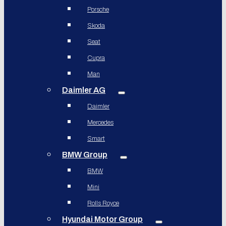
Porsche
Skoda
Seat
Cupra
Man
Daimler AG
Daimler
Mercedes
Smart
BMW Group
BMW
Mini
Rolls Royce
Hyundai Motor Group