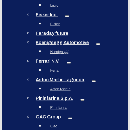
Lucid
Fisker Inc.
Fisker
Faraday future
Koenigsegg Automotive
Koenigsegg
Ferrari N.V.
Ferrari
Aston Martin Lagonda
Aston Martin
Pininfarina S.p.A.
Pininfarina
GAC Group
Gac