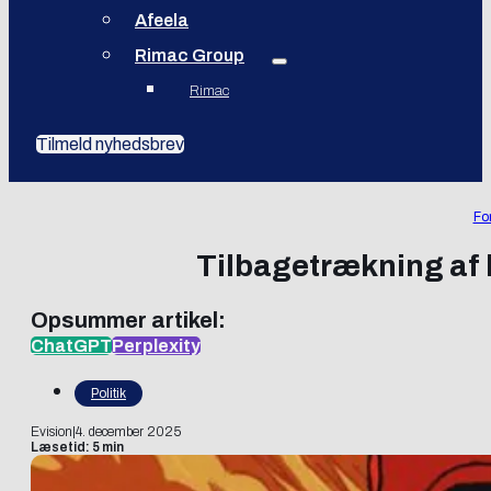
Afeela
Rimac Group
Rimac
Tilmeld nyhedsbrev
Fo
Tilbagetrækning af 
Opsummer artikel:
ChatGPT
Perplexity
Politik
Evision
|
4. december 2025
Læsetid: 5 min