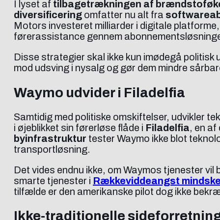
I lyset af
tilbagetrækningen af brændstofø
diversificering
omfatter nu alt fra
softwarea
Motors investeret milliarder i digitale platforme
førerassistance gennem abonnementsløsninge
Disse strategier skal ikke kun imødegå politisk
mod udsving i nysalg og gør dem mindre sårbar
Waymo udvider i Filadelfia
Samtidig med politiske omskiftelser, udvikler
i øjeblikket sin førerløse flåde i
Filadelfia
, en af
byinfrastruktur
tester Waymo ikke blot teknol
transportløsning.
Det vides endnu ikke, om Waymos tjenester vil b
smarte tjenester i
Rækkeviddeangst mindskes
tilfælde er den amerikanske pilot dog ikke bekræ
Ikke-traditionelle sideforretnin