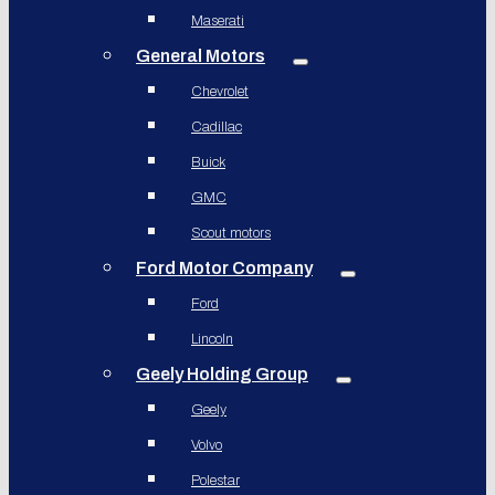
Maserati
General Motors
Chevrolet
Cadillac
Buick
GMC
Scout motors
Ford Motor Company
Ford
Lincoln
Geely Holding Group
Geely
Volvo
Polestar