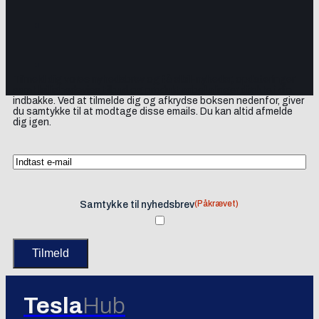
Tilmeld dig vores nyhedsbrev og få elbil-nyheder, opdateringer
samt lejlighedsvise tilbud og produktanbefalinger direkte i din
indbakke. Ved at tilmelde dig og afkrydse boksen nedenfor, giver
du samtykke til at modtage disse emails. Du kan altid afmelde
dig igen.
(Påkrævet)
Samtykke til nyhedsbrev
Tesla
Hub