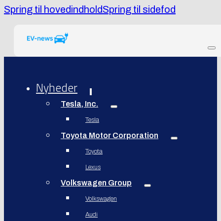
Spring til hovedindhold
Spring til sidefod
Nyheder
Tesla, Inc.
Tesla
Toyota Motor Corporation
Toyota
Lexus
Volkswagen Group
Volkswagen
Audi