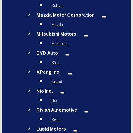
Subaru
Mazda Motor Corporation
Mazda
Mitsubishi Motors
Mitsubishi
BYD Auto
BYD
XPeng Inc.
Xpeng
Nio Inc.
Nio
Rivian Automotive
Rivian
Lucid Motors