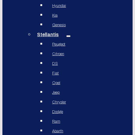
Hyundai
Kia
Genesis
Stellantis
Peugeot
Citroen
DS
Fiat
Opel
Jeep
Chrysler
Dodge
Ram
Abarth