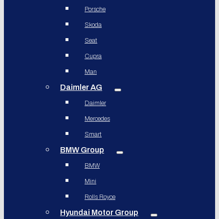
Porsche
Skoda
Seat
Cupra
Man
Daimler AG
Daimler
Mercedes
Smart
BMW Group
BMW
Mini
Rolls Royce
Hyundai Motor Group