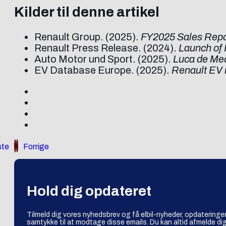
Kilder til denne artikel
Renault Group. (2025).
FY2025 Sales Repo
Renault Press Release. (2024).
Launch of 
Auto Motor und Sport. (2025).
Luca de Me
EV Database Europe. (2025).
Renault EV 
te
Forrige
Hold dig opdateret
Tilmeld dig vores nyhedsbrev og få elbil-nyheder, opdateringer
samtykke til at modtage disse emails. Du kan altid afmelde dig