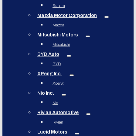
Subaru
Mazda Motor Corporation
Mazda
Mitsubishi Motors
Mitsubishi
BYD Auto
BYD
XPeng Inc.
Xpeng
Nio Inc.
Nio
Rivian Automotive
Rivian
Lucid Motors