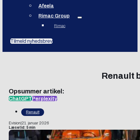
Afeela
Rimac Group
Rimac
Tilmeld nyhedsbrev
Renault b
Opsummer artikel:
ChatGPT
Perplexity
Renault
Evision
|
21. januar 2026
Læsetid: 5 min