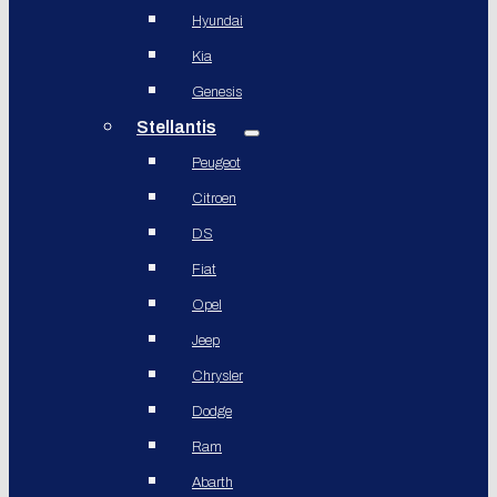
Hyundai
Kia
Genesis
Stellantis
Peugeot
Citroen
DS
Fiat
Opel
Jeep
Chrysler
Dodge
Ram
Abarth