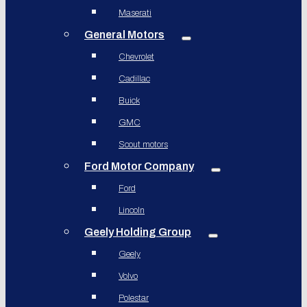
Maserati
General Motors
Chevrolet
Cadillac
Buick
GMC
Scout motors
Ford Motor Company
Ford
Lincoln
Geely Holding Group
Geely
Volvo
Polestar