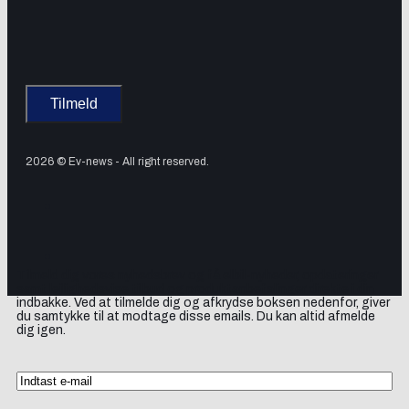
2026 © Ev-news - All right reserved.
Tilmeld dig vores nyhedsbrev og få elbil-nyheder, opdateringer
samt lejlighedsvise tilbud og produktanbefalinger direkte i din
indbakke. Ved at tilmelde dig og afkrydse boksen nedenfor, giver
du samtykke til at modtage disse emails. Du kan altid afmelde
dig igen.