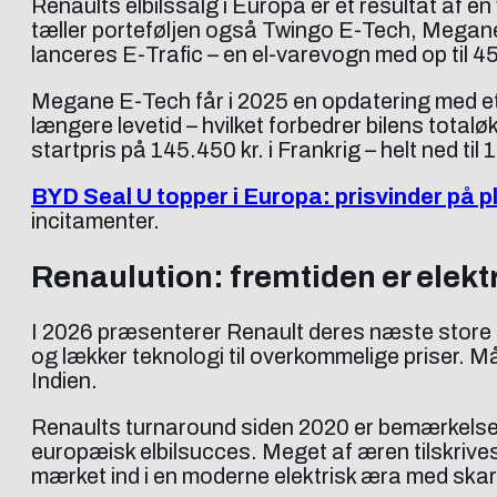
Renaults elbilssalg i Europa er et resultat af 
tæller porteføljen også Twingo E-Tech, Megane
lanceres E-Trafic – en el-varevogn med op til 4
Megane E-Tech får i 2025 en opdatering med et 
længere levetid – hvilket forbedrer bilens tota
startpris på 145.450 kr. i Frankrig – helt ned til
BYD Seal U topper i Europa: prisvinder på 
incitamenter.
Renaulution: fremtiden er elekt
I 2026 præsenterer Renault deres næste store 
og lækker teknologi til overkommelige priser. 
Indien.
Renaults turnaround siden 2020 er bemærkelsesvæ
europæisk elbilsucces. Meget af æren tilskrives 
mærket ind i en moderne elektrisk æra med skar