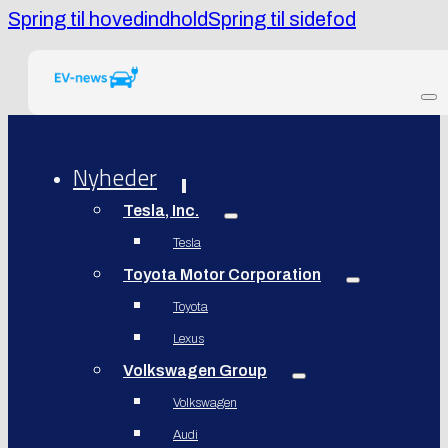
Spring til hovedindhold
Spring til sidefod
Nyheder
Tesla, Inc.
Tesla
Toyota Motor Corporation
Toyota
Lexus
Volkswagen Group
Volkswagen
Audi