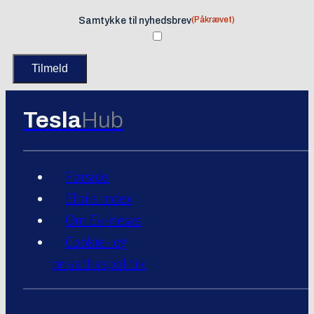
(Påkrævet)
Samtykke til nyhedsbrev
Tesla
Hub
Forside
Elbils index
Om Ev-news
Cookie- og
privatlivspolitik