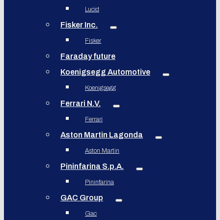
Lucid
Fisker Inc.
Fisker
Faraday future
Koenigsegg Automotive
Koenigsegg
Ferrari N.V.
Ferrari
Aston Martin Lagonda
Aston Martin
Pininfarina S.p.A.
Pininfarina
GAC Group
Gac