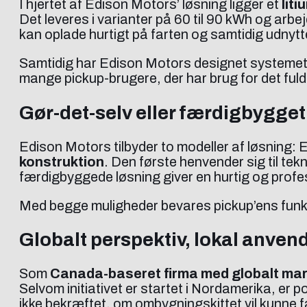
I hjertet af Edison Motors’ løsning ligger et
lit
Det leveres i varianter på 60 til 90 kWh og arb
kan oplade hurtigt på farten og samtidig udnytte 
Samtidig har Edison Motors designet systemet
mange pickup-brugere, der har brug for det fuld
Gør-det-selv eller færdigbygget
Edison Motors tilbyder to modeller af løsning: 
konstruktion
. Den første henvender sig til t
færdigbyggede løsning giver en hurtig og profes
Med begge muligheder bevares pickup’ens funktio
Globalt perspektiv, lokal anven
Som
Canada-baseret firma med globalt ma
Selvom initiativet er startet i Nordamerika, er 
ikke bekræftet, om ombygningskittet vil kunne 