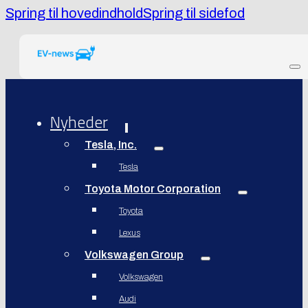
Spring til hovedindhold
Spring til sidefod
Nyheder
Tesla, Inc.
Tesla
Toyota Motor Corporation
Toyota
Lexus
Volkswagen Group
Volkswagen
Audi