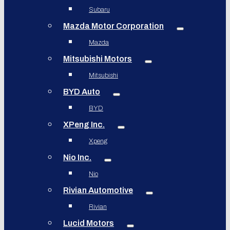
Subaru
Mazda Motor Corporation
Mazda
Mitsubishi Motors
Mitsubishi
BYD Auto
BYD
XPeng Inc.
Xpeng
Nio Inc.
Nio
Rivian Automotive
Rivian
Lucid Motors