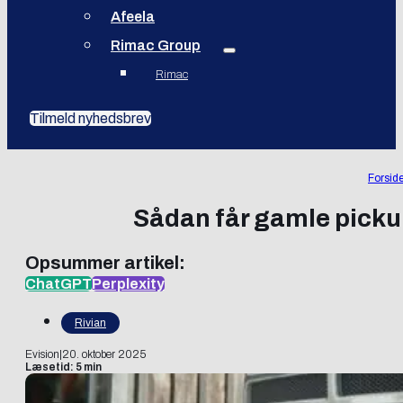
Afeela
Rimac Group
Rimac
Tilmeld nyhedsbrev
Forsid
Sådan får gamle pickup
Opsummer artikel:
ChatGPT
Perplexity
Rivian
Evision
|
20. oktober 2025
Læsetid: 5 min