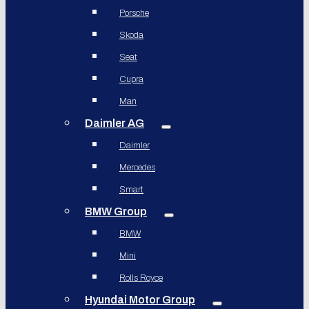
Porsche
Skoda
Seat
Cupra
Man
Daimler AG
Daimler
Mercedes
Smart
BMW Group
BMW
Mini
Rolls Royce
Hyundai Motor Group