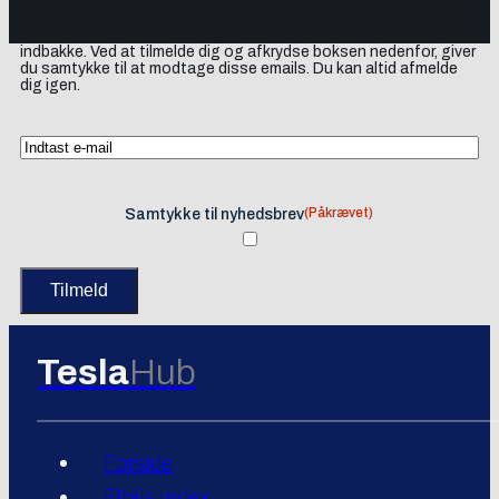
Tilmeld dig vores nyhedsbrev og få elbil-nyheder, opdateringer
samt lejlighedsvise tilbud og produktanbefalinger direkte i din
indbakke. Ved at tilmelde dig og afkrydse boksen nedenfor, giver
du samtykke til at modtage disse emails. Du kan altid afmelde
dig igen.
(Påkrævet)
Samtykke til nyhedsbrev
Tesla
Hub
Forside
Elbils index