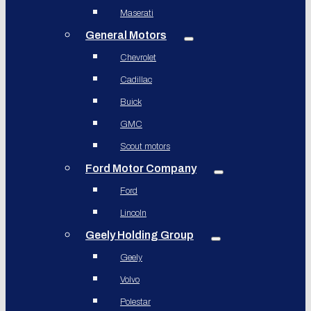
Maserati
General Motors
Chevrolet
Cadillac
Buick
GMC
Scout motors
Ford Motor Company
Ford
Lincoln
Geely Holding Group
Geely
Volvo
Polestar