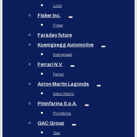
Lucid
Fisker Inc.
Fisker
Faraday future
Koenigsegg Automotive
Koenigsegg
Ferrari N.V.
Ferrari
Aston Martin Lagonda
Aston Martin
Pininfarina S.p.A.
Pininfarina
GAC Group
Gac