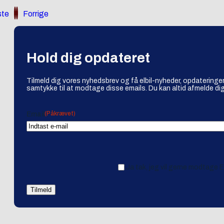
te
Forrige
Hold dig opdateret
Tilmeld dig vores nyhedsbrev og få elbil-nyheder, opdateringer
samtykke til at modtage disse emails. Du kan altid afmelde dig
(Påkrævet)
Email
Ja tak, jeg vil gerne modtage 