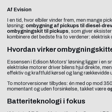
Af Evision
I en tid, hvor elbiler vinder frem, men mange 
løsning:
ombygning af pickups til diesel-dre
ombygningskit til pickups
, som giver eksiste
kombinere det bedste fra to verdener: elektrisk
Hvordan virker ombygningskitt
Essensen i Edison Motors’ løsning ligger i en 
elektriske motorer driver bilens hjul direkte, m
effektiv og kraftfuld kørsel og lang rækkevidde 
To motorversioner tilbydes: én med op mod 350
momentant og uden forsinkelse, takket være
o
Batteriteknologi i fokus