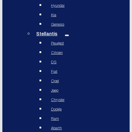
Hyundai
Kia
Genesis
Stellantis
Peugeot
Citroen
DS
Fiat
Opel
Jeep
Chrysler
Dodge
Ram
Abarth