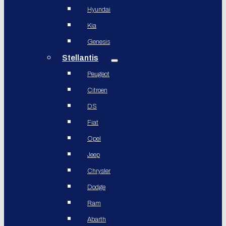
Hyundai
Kia
Genesis
Stellantis
Peugeot
Citroen
DS
Fiat
Opel
Jeep
Chrysler
Dodge
Ram
Abarth