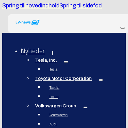
Spring til hovedindhold
Spring til sidefod
Nyheder
Tesla, Inc.
Tesla
Toyota Motor Corporation
Toyota
Lexus
Volkswagen Group
Volkswagen
Audi