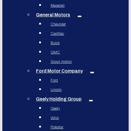
Maserati
General Motors
Chevrolet
Cadillac
Buick
GMC
Scout motors
Ford Motor Company
Ford
Lincoln
Geely Holding Group
Geely
Volvo
Polestar