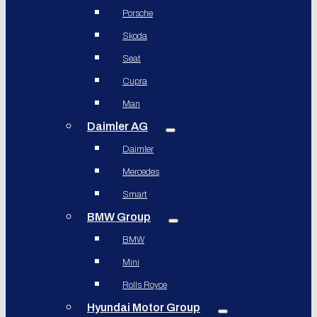
Porsche
Skoda
Seat
Cupra
Man
Daimler AG
Daimler
Mercedes
Smart
BMW Group
BMW
Mini
Rolls Royce
Hyundai Motor Group