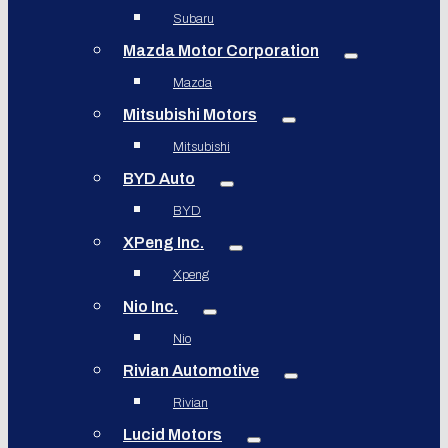
Subaru
Mazda Motor Corporation
Mazda
Mitsubishi Motors
Mitsubishi
BYD Auto
BYD
XPeng Inc.
Xpeng
Nio Inc.
Nio
Rivian Automotive
Rivian
Lucid Motors