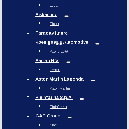
Lucid
Fisker Inc.
Fisker
Faraday future
Koenigsegg Automotive
Koenigsegg
Ferrari N.V.
Ferrari
Aston Martin Lagonda
Aston Martin
Pininfarina S.p.A.
Pininfarina
GAC Group
Gac