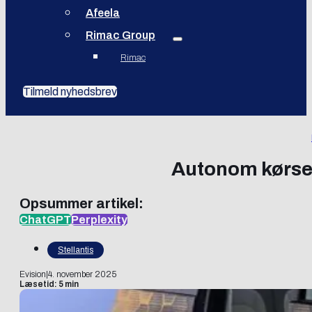
Afeela
Rimac Group
Rimac
Tilmeld nyhedsbrev
Autonom kørsel 
Opsummer artikel:
ChatGPT
Perplexity
Stellantis
Evision
|
4. november 2025
Læsetid: 5 min