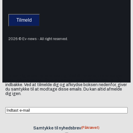
2026 © Ev-news - All right reserved.
Tilmeld dig vores nyhedsbrev og få elbil-nyheder, opdateringer
samt lejlighedsvise tilbud og produktanbefalinger direkte i din
indbakke. Ved at tilmelde dig og afkrydse boksen nedenfor, giver
du samtykke til at modtage disse emails. Du kan altid afmelde
dig igen.
(Påkrævet)
Samtykke til nyhedsbrev