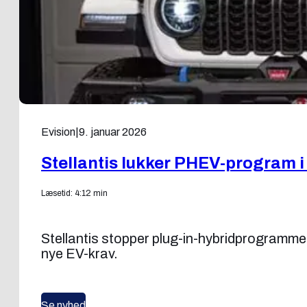
Evision
|
9. januar 2026
Stellantis lukker PHEV-program i
Læsetid: 4:12 min
Stellantis stopper plug-in-hybridprogrammer
nye EV-krav.
Se nyhed