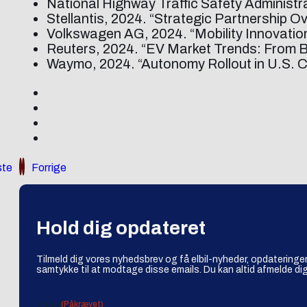
National Highway Traffic Safety Administr
Stellantis, 2024. “Strategic Partnership Ov
Volkswagen AG, 2024. “Mobility Innovatio
Reuters, 2024. “EV Market Trends: From 
Waymo, 2024. “Autonomy Rollout in U.S. Ci
te
Forrige
Hold dig opdateret
Tilmeld dig vores nyhedsbrev og få elbil-nyheder, opdateringer
samtykke til at modtage disse emails. Du kan altid afmelde dig
(Påkrævet)
Email