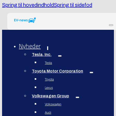
Spring til hovedindhold
Spring til sidefod
Nyheder
Tesla, Inc.
Tesla
Toyota Motor Corporation
Toyota
Lexus
Volkswagen Group
Volkswagen
Audi