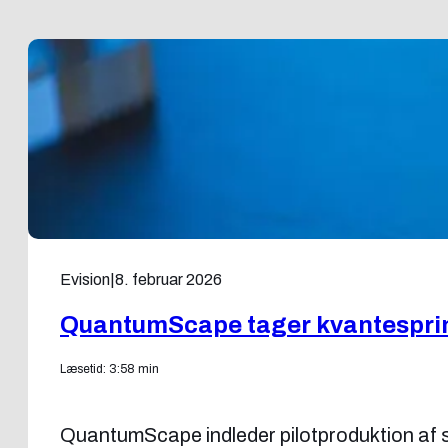
Evision
|
8. februar 2026
QuantumScape tager kvantespring –
Læsetid: 3:58 min
QuantumScape indleder pilotproduktion af so