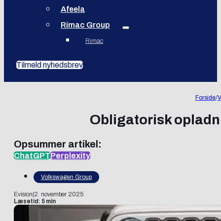
Afeela
Rimac Group
Rimac
Tilmeld nyhedsbrev
Forside
/
V
Obligatorisk opladni
Opsummer artikel:
ChatGPT
Perplexity
Volkswagen Group
Evision
|
2. november 2025
Læsetid: 5 min