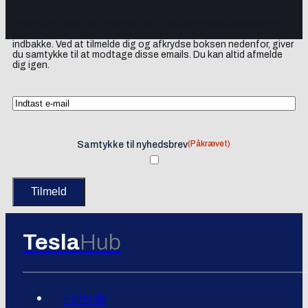
Tilmeld dig vores nyhedsbrev og få elbil-nyheder, opdateringer
samt lejlighedsvise tilbud og produktanbefalinger direkte i din
indbakke. Ved at tilmelde dig og afkrydse boksen nedenfor, giver
du samtykke til at modtage disse emails. Du kan altid afmelde
dig igen.
(Påkrævet)
Samtykke til nyhedsbrev
Tesla
Hub
Forside