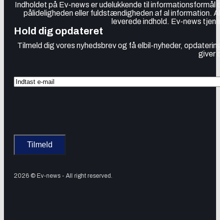
Indholdet på Ev-news er udelukkende til informationsformål
pålideligheden eller fuldstændigheden af al information. 
leverede indhold. Ev-news tjener
Hold dig opdateret
Tilmeld dig vores nyhedsbrev og få elbil-nyheder, opdatering
giver 
2026 © Ev-news - All right reserved.