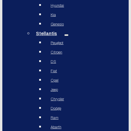
Hyundai
Kia
Genesis
Stellantis
Peugeot
Citroen
DS
Fiat
Opel
Jeep
Chrysler
Dodge
Ram
Abarth