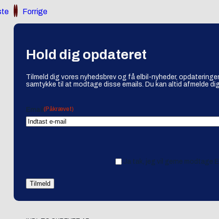
te
Forrige
Hold dig opdateret
Tilmeld dig vores nyhedsbrev og få elbil-nyheder, opdateringer
samtykke til at modtage disse emails. Du kan altid afmelde dig
(Påkrævet)
Email
Ja tak, jeg vil gerne modtage 