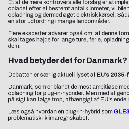
Et af de mere kontroversielle forslag er at imp
opladet efter et bestemt antal kilometer, vil bil
opladning og dermed øget elektrisk kørsel. Så
en stor udfordring i mange landområder.
Flere eksperter advarer også om, at denne form
skal tages højde for lange ture, ferie, opladni
dem.
Hvad betyder det for Danmark?
Debatten er særlig aktuel i lyset af
EU’s 2035-
Danmark, som er blandt de mest ambitiøse medl
opladning for plug-in-hybrider. Men med stige
på sigt kan følge trop, afhængigt af EU’s endelig
Læs også hvordan en plug-in-hybrid som
GLE3
problematisk i klimaregnskabet.