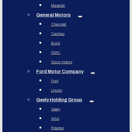
Maserati
General Motors
Chevrolet
Cadillac
Buick
GMC
Scout motors
Ford Motor Company
Ford
Lincoln
Geely Holding Group
Geely
Volvo
Polestar