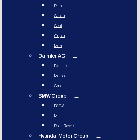
Porsche
Skoda
Seat
Cupra
Man
Daimler AG
Daimler
Mercedes
Smart
BMW Group
BMW
Mini
Rolls Royce
Hyundai Motor Group