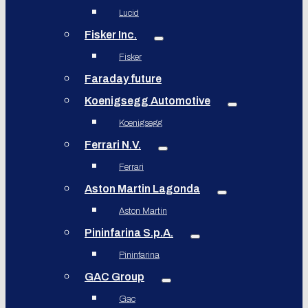
Lucid
Fisker Inc.
Fisker
Faraday future
Koenigsegg Automotive
Koenigsegg
Ferrari N.V.
Ferrari
Aston Martin Lagonda
Aston Martin
Pininfarina S.p.A.
Pininfarina
GAC Group
Gac