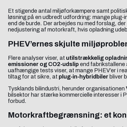
Et stigende antal miljøforkæmpere samt politi
løsning på en udbredt udfordring: mange plug-in
end de burde. Der arbejdes nu med forslag, der ka
nedjustering af motorkraft, hvis opladning udebl
PHEV’ernes skjulte miljøprobl
Flere analyser viser, at
utilstrækkelig opladni
emissioner og CO2-udslip
end fabrikstallene
uafhængige tests viser, at mange PHEV’er i rea
tiltag for at sikre, at
plug-in-hybridbiler
bliver 
Tysklands bilindustri, herunder organisationen
bilsektor har stærke kommercielle interesser 
forbud.
Motorkraftbegrænsning: et kont