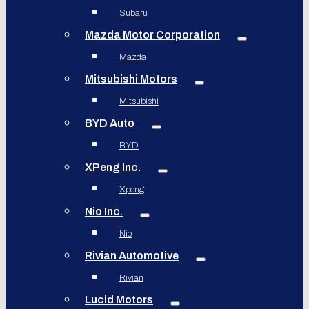
Subaru
Mazda Motor Corporation
Mazda
Mitsubishi Motors
Mitsubishi
BYD Auto
BYD
XPeng Inc.
Xpeng
Nio Inc.
Nio
Rivian Automotive
Rivian
Lucid Motors