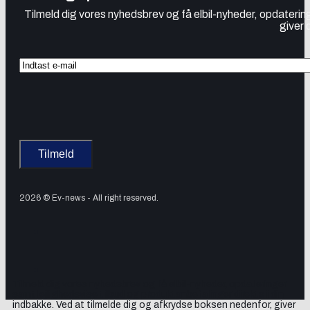
Tilmeld dig vores nyhedsbrev og få elbil-nyheder, opdatering
giver 
2026 © Ev-news - All right reserved.
Tilmeld dig vores nyhedsbrev og få elbil-nyheder, opdateringer
samt lejlighedsvise tilbud og produktanbefalinger direkte i din
indbakke. Ved at tilmelde dig og afkrydse boksen nedenfor, giver