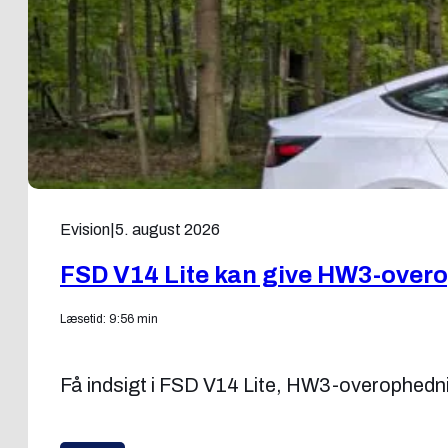
Evision
|
5. august 2026
FSD V14 Lite kan give HW3-over
Læsetid: 9:56 min
Få indsigt i FSD V14 Lite, HW3-overophedning