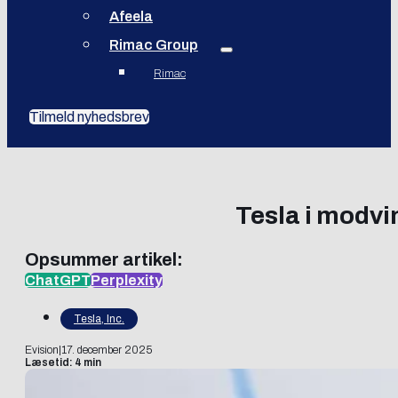
Afeela
Rimac Group
Rimac
Tilmeld nyhedsbrev
Tesla i modvin
Opsummer artikel:
ChatGPT
Perplexity
Tesla, Inc.
Evision
|
17. december 2025
Læsetid: 4 min