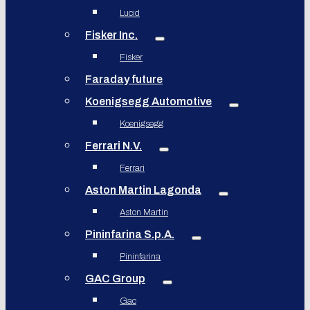
Lucid
Fisker Inc.
Fisker
Faraday future
Koenigsegg Automotive
Koenigsegg
Ferrari N.V.
Ferrari
Aston Martin Lagonda
Aston Martin
Pininfarina S.p.A.
Pininfarina
GAC Group
Gac