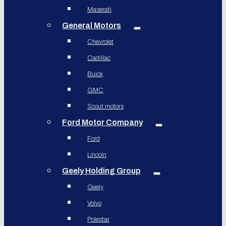
Maserati
General Motors
Chevrolet
Cadillac
Buick
GMC
Scout motors
Ford Motor Company
Ford
Lincoln
Geely Holding Group
Geely
Volvo
Polestar