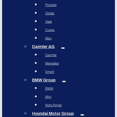
Porsche
Skoda
Seat
Cupra
Man
Daimler AG
Daimler
Mercedes
Smart
BMW Group
BMW
Mini
Rolls Royce
Hyundai Motor Group