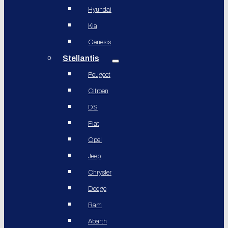
Hyundai
Kia
Genesis
Stellantis
Peugeot
Citroen
DS
Fiat
Opel
Jeep
Chrysler
Dodge
Ram
Abarth