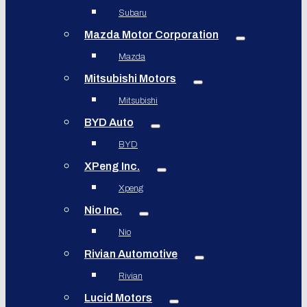
Subaru
Mazda Motor Corporation
Mazda
Mitsubishi Motors
Mitsubishi
BYD Auto
BYD
XPeng Inc.
Xpeng
Nio Inc.
Nio
Rivian Automotive
Rivian
Lucid Motors