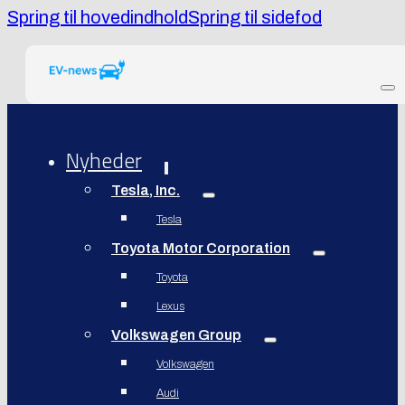
Spring til hovedindhold
Spring til sidefod
Nyheder
Tesla, Inc.
Tesla
Toyota Motor Corporation
Toyota
Lexus
Volkswagen Group
Volkswagen
Audi