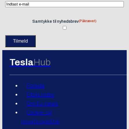
(Påkrævet)
Samtykke til nyhedsbrev
Tesla
Hub
Forside
Elbils index
Om Ev-news
Cookie- og
privatlivspolitik