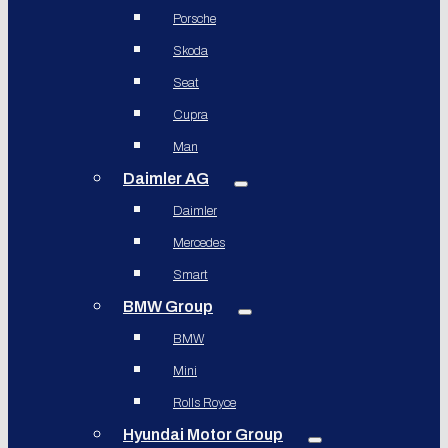
Porsche
Skoda
Seat
Cupra
Man
Daimler AG
Daimler
Mercedes
Smart
BMW Group
BMW
Mini
Rolls Royce
Hyundai Motor Group