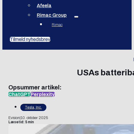
Afeela
Rimac Group
Rimac
Tilmeld nyhedsbrev
USAs batterib
Opsummer artikel:
ChatGPT
Perplexity
Tesla, Inc.
Evision
|
10. oktober 2025
Læsetid: 5 min