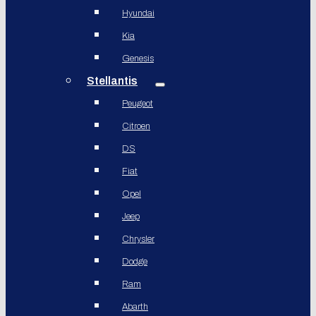
Hyundai
Kia
Genesis
Stellantis
Peugeot
Citroen
DS
Fiat
Opel
Jeep
Chrysler
Dodge
Ram
Abarth