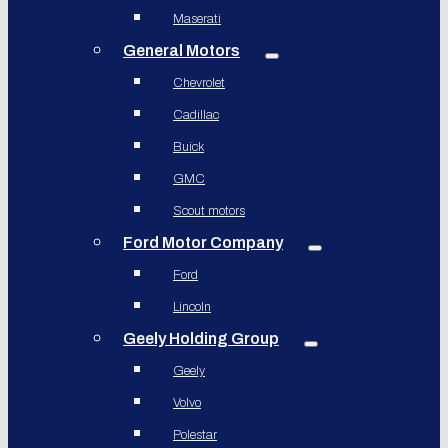
Maserati
General Motors
Chevrolet
Cadillac
Buick
GMC
Scout motors
Ford Motor Company
Ford
Lincoln
Geely Holding Group
Geely
Volvo
Polestar