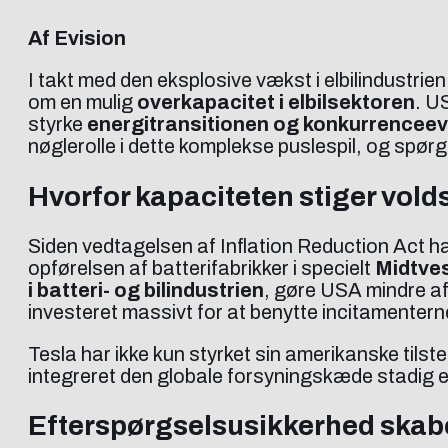
Af Evision
I takt med den eksplosive vækst i elbilindustri
om en mulig
overkapacitet i elbilsektoren
. U
styrke
energitransitionen og konkurrencee
nøglerolle i dette komplekse puslespil, og spørgs
Hvorfor kapaciteten stiger vol
Siden vedtagelsen af Inflation Reduction Act h
opførelsen af batterifabrikker i specielt
Midtve
i batteri- og bilindustrien
, gøre USA mindre a
investeret massivt for at benytte incitamenter
Tesla har ikke kun styrket sin amerikanske til
integreret den globale forsyningskæde stadig e
Efterspørgselsusikkerhed skaber