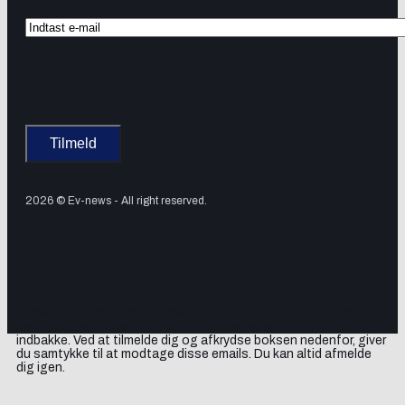
2026 © Ev-news - All right reserved.
Tilmeld dig vores nyhedsbrev og få elbil-nyheder, opdateringer
samt lejlighedsvise tilbud og produktanbefalinger direkte i din
indbakke. Ved at tilmelde dig og afkrydse boksen nedenfor, giver
du samtykke til at modtage disse emails. Du kan altid afmelde
dig igen.