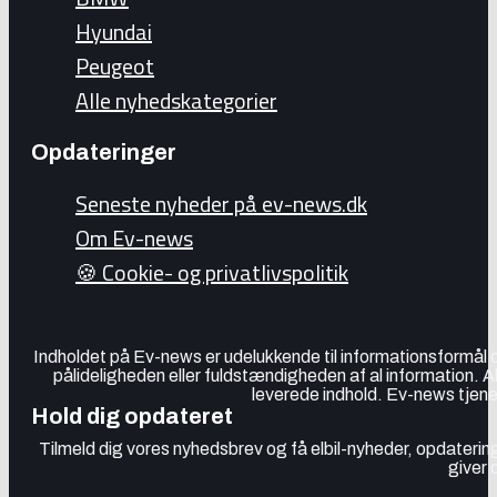
Hyundai
Peugeot
Alle nyhedskategorier
Opdateringer
Seneste nyheder på ev-news.dk
Om Ev-news
🍪 Cookie- og privatlivspolitik
Indholdet på Ev-news er udelukkende til informationsformål
pålideligheden eller fuldstændigheden af al information. 
leverede indhold. Ev-news tjener
Hold dig opdateret
Tilmeld dig vores nyhedsbrev og få elbil-nyheder, opdatering
giver 