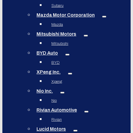
Subaru
Mazda Motor Corporation
Mazda
Mitsubishi Motors
Mitsubishi
BYD Auto
BYD
XPeng Inc.
Xpeng
Nio Inc.
Nio
Rivian Automotive
Rivian
Lucid Motors