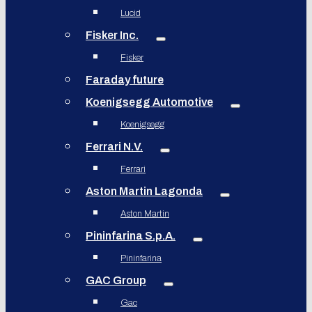
Lucid
Fisker Inc.
Fisker
Faraday future
Koenigsegg Automotive
Koenigsegg
Ferrari N.V.
Ferrari
Aston Martin Lagonda
Aston Martin
Pininfarina S.p.A.
Pininfarina
GAC Group
Gac