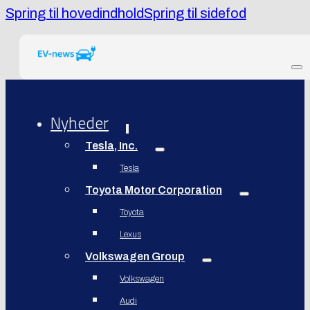
Spring til hovedindhold
Spring til sidefod
Nyheder
Tesla, Inc.
Tesla
Toyota Motor Corporation
Toyota
Lexus
Volkswagen Group
Volkswagen
Audi