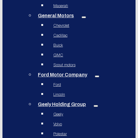
Maserati
General Motors
Chevrolet
Cadillac
Buick
GMC
Scout motors
Ford Motor Company
Ford
Lincoln
Geely Holding Group
Geely
Volvo
Polestar