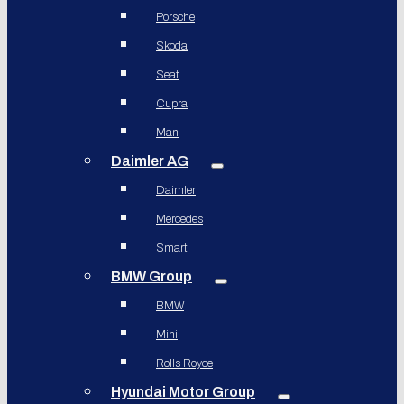
Porsche
Skoda
Seat
Cupra
Man
Daimler AG
Daimler
Mercedes
Smart
BMW Group
BMW
Mini
Rolls Royce
Hyundai Motor Group