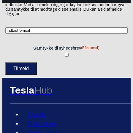
samt lejlighedsvise tilbud og produktanbefalinger direkte i din
indbakke. Ved at tilmelde dig og afkrydse boksen nedenfor, giver
du samtykke til at modtage disse emails. Du kan altid afmelde
dig igen.
(Påkrævet)
Samtykke til nyhedsbrev
Tesla
Hub
Forside
Elbils index
Om Ev-news