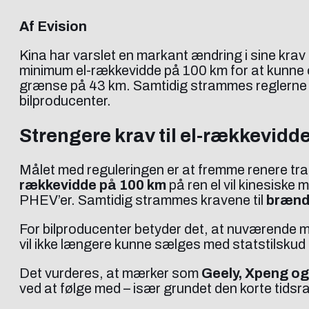
Af Evision
Kina har varslet en markant ændring i sine krav 
minimum el-rækkevidde på 100 km for at kunne o
grænse på 43 km. Samtidig strammes reglerne for
bilproducenter.
Strengere krav til el-rækkevidd
Målet med reguleringen er at fremme renere tr
rækkevidde på 100 km
på ren el vil kinesiske 
PHEV’er. Samtidig strammes kravene til
brænds
For bilproducenter betyder det, at nuværende mo
vil ikke længere kunne sælges med statstilskud 
Det vurderes, at mærker som
Geely, Xpeng o
ved at følge med – især grundet den korte tids