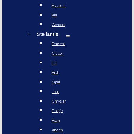
Hyundai
Kia
Genesis
Stellantis
Peugeot
Citroen
DS
Fiat
Opel
Jeep
Chrysler
Dodge
Ram
Abarth