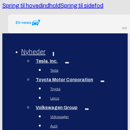
Spring til hovedindhold
Spring til sidefod
Nyheder
Tesla, Inc.
Tesla
Toyota Motor Corporation
Toyota
Lexus
Volkswagen Group
Volkswagen
Audi