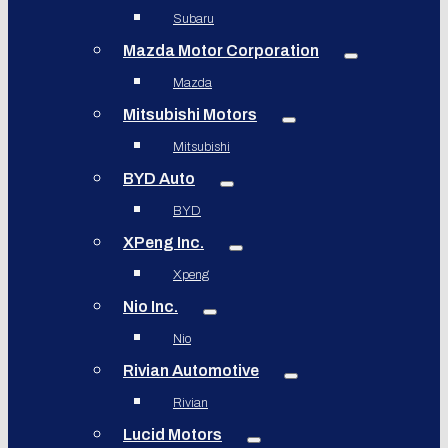
Subaru
Mazda Motor Corporation
Mazda
Mitsubishi Motors
Mitsubishi
BYD Auto
BYD
XPeng Inc.
Xpeng
Nio Inc.
Nio
Rivian Automotive
Rivian
Lucid Motors