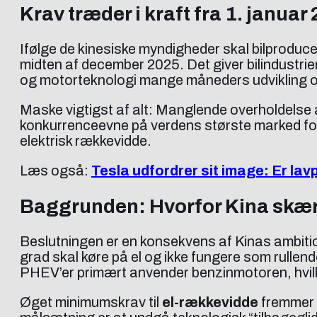
Krav træder i kraft fra 1. januar
Ifølge de kinesiske myndigheder skal bilproduc
midten af december 2025. Det giver bilindustrien 
og motorteknologi mange måneders udvikling o
Maske vigtigst af alt: Manglende overholdelse 
konkurrenceevne på verdens største marked for el
elektrisk rækkevidde.
Læs også:
Tesla udfordrer sit image: Er lav
Baggrunden: Hvorfor Kina skæ
Beslutningen er en konsekvens af Kinas ambitio
grad skal køre på el og ikke fungere som rulle
PHEV’er primært anvender benzinmotoren, hvil
Øget minimumskrav til
el-rækkevidde
fremmer i