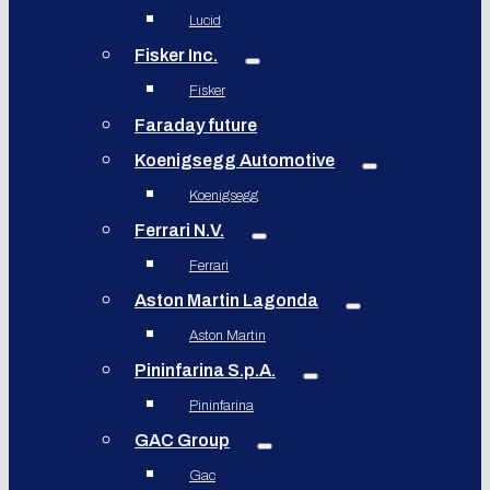
Lucid
Fisker Inc.
Fisker
Faraday future
Koenigsegg Automotive
Koenigsegg
Ferrari N.V.
Ferrari
Aston Martin Lagonda
Aston Martin
Pininfarina S.p.A.
Pininfarina
GAC Group
Gac