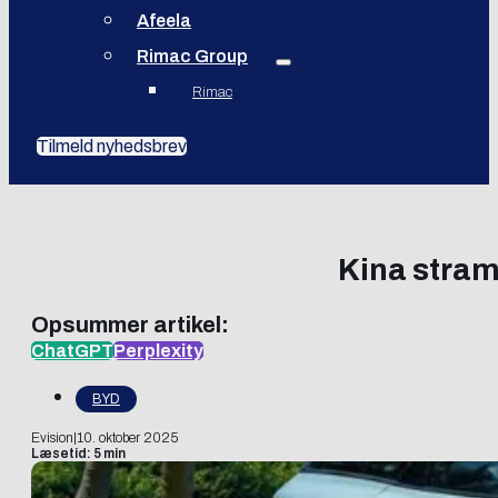
Afeela
Rimac Group
Rimac
Tilmeld nyhedsbrev
Kina stram
Opsummer artikel:
ChatGPT
Perplexity
BYD
Evision
|
10. oktober 2025
Læsetid: 5 min