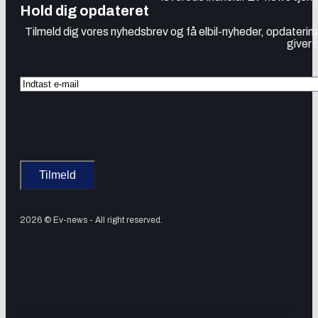
Hold dig opdateret
Tilmeld dig vores nyhedsbrev og få elbil-nyheder, opdatering
giver 
2026 © Ev-news - All right reserved.
Tilmeld dig vores nyhedsbrev og få elbil-nyheder, opdateringer