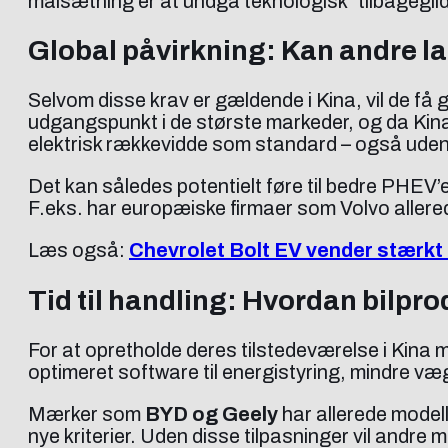
målsætning er at undgå teknologisk “tilbageglid
Global påvirkning: Kan andre la
Selvom disse krav er gældende i Kina, vil de få
udgangspunkt i de største markeder, og da Kina
elektrisk rækkevidde som standard – også uden 
Det kan således potentielt føre til bedre PHEV’
F.eks. har europæiske firmaer som Volvo allerede
Læs også:
Chevrolet Bolt EV vender stærkt ti
Tid til handling: Hvordan bilpro
For at opretholde deres tilstedeværelse i Kina 
optimeret software til energistyring, mindre væ
Mærker som
BYD og Geely
har allerede model
nye kriterier. Uden disse tilpasninger vil andre 