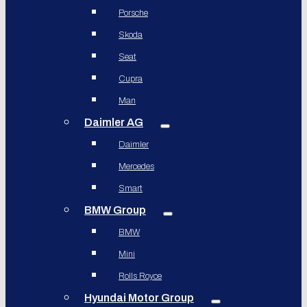
Porsche
Skoda
Seat
Cupra
Man
Daimler AG
Daimler
Mercedes
Smart
BMW Group
BMW
Mini
Rolls Royce
Hyundai Motor Group