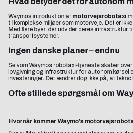
Hvad betyder det for autonom m
Waymos introduktion af
motorvejsrobotaxi
ma
til komplekse miljøer som motorveje. Det er ikke 
Med flere byer, der udvider deres infrastruktur t
transportsystemer.
Ingen danske planer – endnu
Selvom Waymos robotaxi-tjeneste skaber oversk
lovgivning og infrastruktur for autonom kørsel
investeringer. Det ændrer dog ikke på, at tekno
Ofte stillede spørgsmål om W
Hvornår kommer Waymo’s motorvejsrobotax