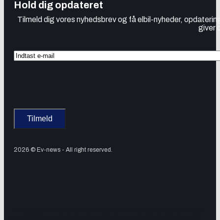
Hold dig opdateret
Tilmeld dig vores nyhedsbrev og få elbil-nyheder, opdatering
giver 
2026 © Ev-news - All right reserved.
Tilmeld dig vores nyhedsbrev og få elbil-nyheder, opdateringer
samt lejlighedsvise tilbud og produktanbefalinger direkte i din