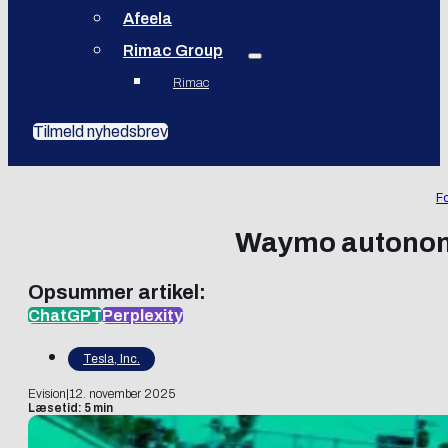
Afeela
Rimac Group
Rimac
Tilmeld nyhedsbrev
Fo
Waymo autonome 
Opsummer artikel:
ChatGPT
Perplexity
Tesla, Inc.
Evision
|
12. november 2025
Læsetid: 5 min