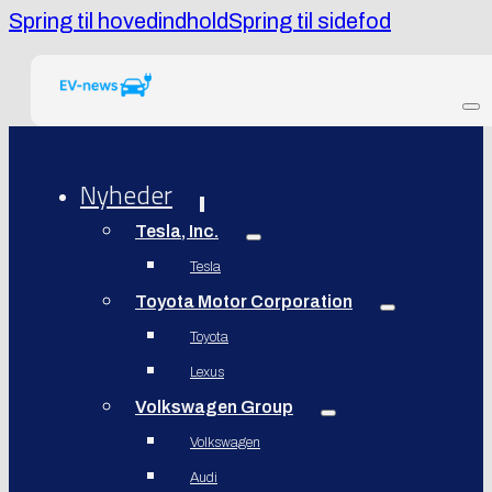
Spring til hovedindhold
Spring til sidefod
Nyheder
Tesla, Inc.
Tesla
Toyota Motor Corporation
Toyota
Lexus
Volkswagen Group
Volkswagen
Audi