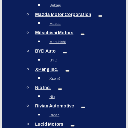
Subaru
Mazda Motor Corporation
Mazda
Mitsubishi Motors
Mitsubishi
BYD Auto
BYD
XPeng Inc.
Xpeng
Nio Inc.
Nio
Rivian Automotive
Rivian
Lucid Motors