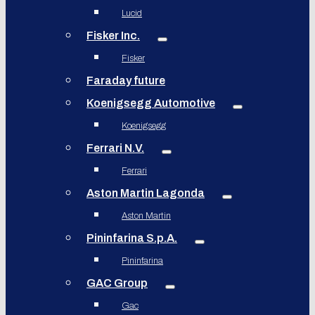
Lucid
Fisker Inc.
Fisker
Faraday future
Koenigsegg Automotive
Koenigsegg
Ferrari N.V.
Ferrari
Aston Martin Lagonda
Aston Martin
Pininfarina S.p.A.
Pininfarina
GAC Group
Gac