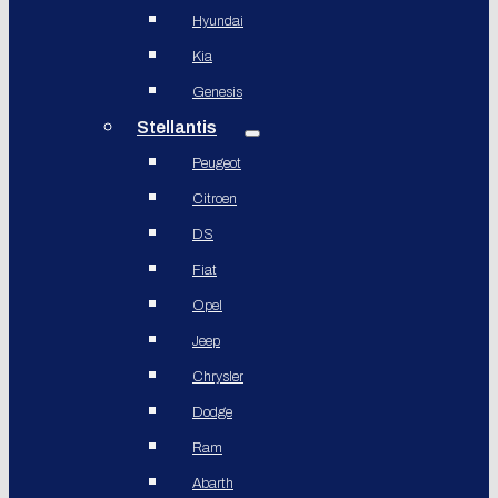
Hyundai
Kia
Genesis
Stellantis
Peugeot
Citroen
DS
Fiat
Opel
Jeep
Chrysler
Dodge
Ram
Abarth