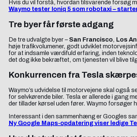
Hvis du vil forstå, hvordan tilsvarende forsøg 
Waymo tester Ioniq 5 som robotaxi – starte
Tre byer får første adgang
De tre udvalgte byer –
San Francisco
,
Los An
høje trafikvolumener, godt udviklet motorvejsi
for at indsamle værdifuld erfaring, inden teknolo
det dog ikke bekræftet, om tjenesten vil blive t
Konkurrencen fra Tesla skærpe
Waymo’s udvidelse til motorvejene skal også ses
for selvkørende biler. Tesla er allerede i gang
der tillader kørsel uden fører. Waymo forsøger
Interessant i den sammenhæng er Googles sama
Ny Google Maps-opdatering viser ledige Tesl