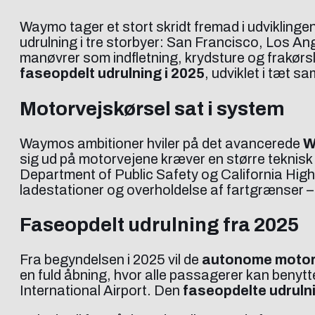
Waymo tager et stort skridt fremad i udvikling
udrulning i tre storbyer: San Francisco, Los A
manøvrer som indfletning, krydsture og frakørs
faseopdelt udrulning i 2025
, udviklet i tæt 
Motorvejskørsel sat i system
Waymos ambitioner hviler på det avancerede
W
sig ud på motorvejene kræver en større tekni
Department of Public Safety og California Highw
ladestationer og overholdelse af fartgrænser –
Faseopdelt udrulning fra 2025
Fra begyndelsen i 2025 vil de
autonome motor
en fuld åbning, hvor alle passagerer kan benytte
International Airport. Den
faseopdelte udrulni