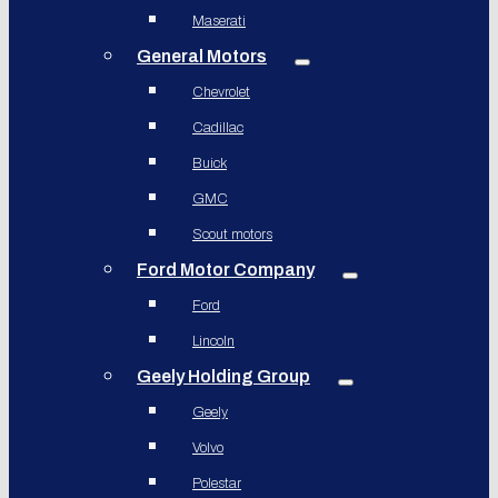
Maserati
General Motors
Chevrolet
Cadillac
Buick
GMC
Scout motors
Ford Motor Company
Ford
Lincoln
Geely Holding Group
Geely
Volvo
Polestar