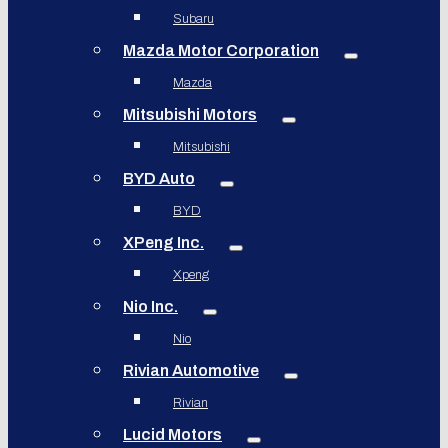
Subaru
Mazda Motor Corporation
Mazda
Mitsubishi Motors
Mitsubishi
BYD Auto
BYD
XPeng Inc.
Xpeng
Nio Inc.
Nio
Rivian Automotive
Rivian
Lucid Motors