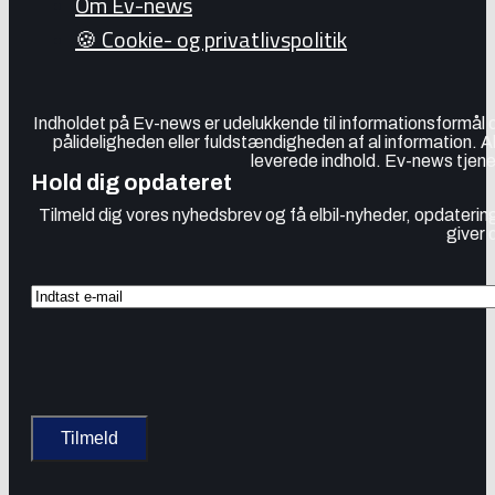
Om Ev-news
🍪 Cookie- og privatlivspolitik
Indholdet på Ev-news er udelukkende til informationsformål
pålideligheden eller fuldstændigheden af al information. 
leverede indhold. Ev-news tjener
Hold dig opdateret
Tilmeld dig vores nyhedsbrev og få elbil-nyheder, opdatering
giver 