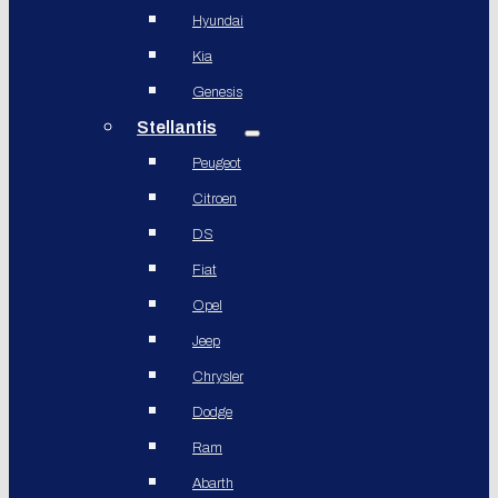
Hyundai
Kia
Genesis
Stellantis
Peugeot
Citroen
DS
Fiat
Opel
Jeep
Chrysler
Dodge
Ram
Abarth