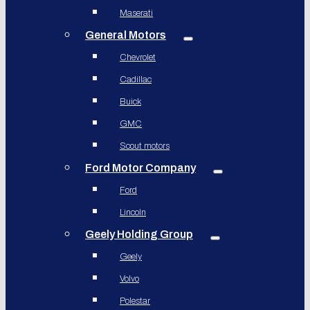
Maserati
General Motors
Chevrolet
Cadillac
Buick
GMC
Scout motors
Ford Motor Company
Ford
Lincoln
Geely Holding Group
Geely
Volvo
Polestar