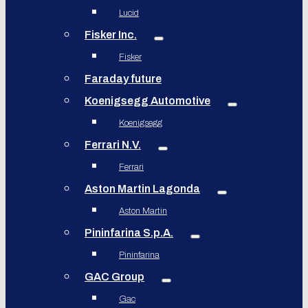
Lucid
Fisker Inc.
Fisker
Faraday future
Koenigsegg Automotive
Koenigsegg
Ferrari N.V.
Ferrari
Aston Martin Lagonda
Aston Martin
Pininfarina S.p.A.
Pininfarina
GAC Group
Gac