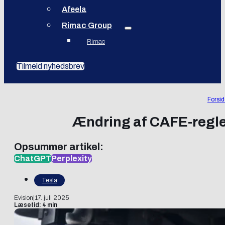
Afeela
Rimac Group
Rimac
Tilmeld nyhedsbrev
Forsi
Ændring af CAFE-regler
Opsummer artikel:
ChatGPT
Perplexity
Tesla
Evision
|
17. juli 2025
Læsetid: 4 min