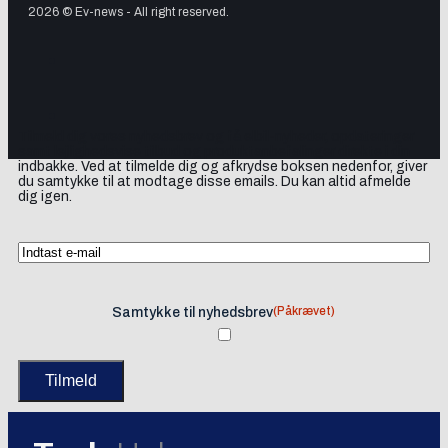
2026 © Ev-news - All right reserved.
Tilmeld dig vores nyhedsbrev og få elbil-nyheder, opdateringer
samt lejlighedsvise tilbud og produktanbefalinger direkte i din
indbakke. Ved at tilmelde dig og afkrydse boksen nedenfor, giver
du samtykke til at modtage disse emails. Du kan altid afmelde
dig igen.
(Påkrævet)
Samtykke til nyhedsbrev