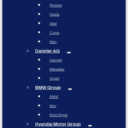
Porsche
Skoda
Seat
Cupra
Man
Daimler AG
Daimler
Mercedes
Smart
BMW Group
BMW
Mini
Rolls Royce
Hyundai Motor Group