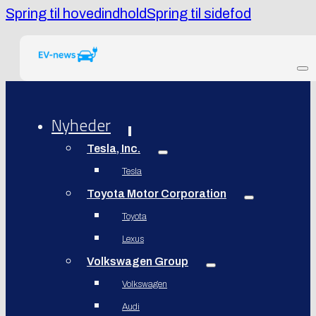
Spring til hovedindhold
Spring til sidefod
Nyheder
Tesla, Inc.
Tesla
Toyota Motor Corporation
Toyota
Lexus
Volkswagen Group
Volkswagen
Audi