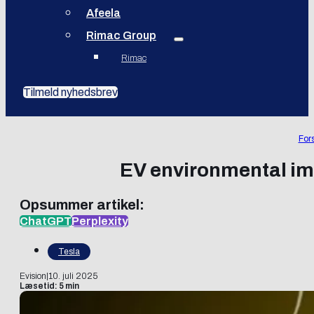
Afeela
Rimac Group
Rimac
Tilmeld nyhedsbrev
For
EV environmental impa
Opsummer artikel:
ChatGPT
Perplexity
Tesla
Evision
|
10. juli 2025
Læsetid: 5 min