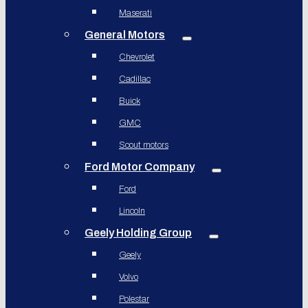
Maserati
General Motors
Chevrolet
Cadillac
Buick
GMC
Scout motors
Ford Motor Company
Ford
Lincoln
Geely Holding Group
Geely
Volvo
Polestar