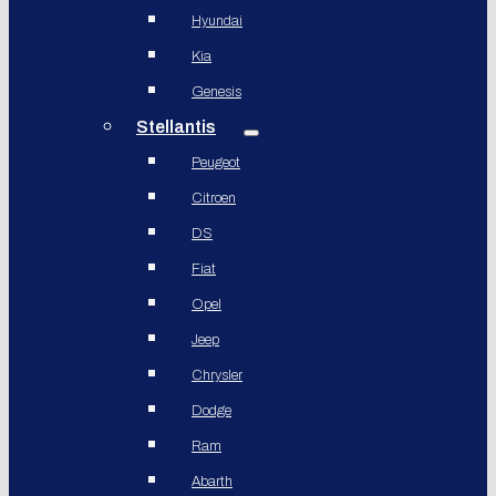
Hyundai
Kia
Genesis
Stellantis
Peugeot
Citroen
DS
Fiat
Opel
Jeep
Chrysler
Dodge
Ram
Abarth