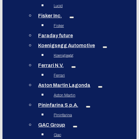
Lucid
Fisker Inc.
Fisker
Faraday future
Koenigsegg Automotive
Koenigsegg
Ferrari N.V.
Ferrari
Aston Martin Lagonda
Aston Martin
Pininfarina S.p.A.
Pininfarina
GAC Group
Gac