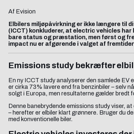
Af Evision
Elbilers miljøpåvirkning er ikke længere til
(ICCT) konkluderer, at electric vehicles har l
bare status og præstation, men først og fr
impact nu er afgørende i valget af fremtide
Emissions study bekræfter elbi
En ny ICCT study analyserer den samlede EV envi
er cirka 73% lavere end fra benzinbiler – selv 
solgt i Europa, men resultaterne gælder bredt 
Denne banebrydende emissions study viser, at 
– herefter er elbiler klart grønnere. Bruger d
med konventionelle biler.
Electric vehicles investeres der 