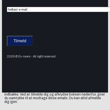
2026 © Ev-news - All right reserved.
Tilmeld dig vores nyhedsbrev og få elbil-nyheder, opdateringer
samt lejlighedsvise tilbud og produktanbefalinger direkte i din
indbakke. Ved at tilmelde dig og afkrydse boksen nedenfor, giver
du samtykke til at modtage disse emails. Du kan altid afmelde
dig igen.