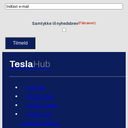
(Påkrævet)
Samtykke til nyhedsbrev
Tesla
Hub
Forside
Elbils index
Om Ev-news
Cookie- og
privatlivspolitik