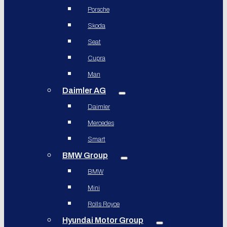
Porsche
Skoda
Seat
Cupra
Man
Daimler AG
Daimler
Mercedes
Smart
BMW Group
BMW
Mini
Rolls Royce
Hyundai Motor Group