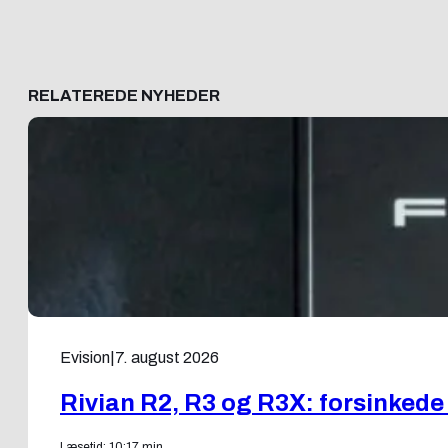
RELATEREDE NYHEDER
Evision
|
7. august 2026
Rivian R2, R3 og R3X: forsinkede
Læsetid: 10:17 min