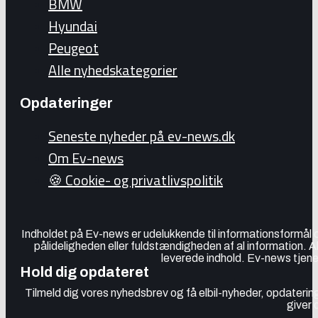
BMW
Hyundai
Peugeot
Alle nyhedskategorier
Opdateringer
Seneste nyheder på ev-news.dk
Om Ev-news
🍪 Cookie- og privatlivspolitik
Indholdet på Ev-news er udelukkende til informationsformål
pålideligheden eller fuldstændigheden af al information. 
leverede indhold. Ev-news tjener
Hold dig opdateret
Tilmeld dig vores nyhedsbrev og få elbil-nyheder, opdatering
giver 