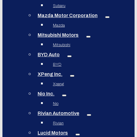
Subaru
Mazda Motor Corporation
Mazda
Mitsubishi Motors
Mitsubishi
BYD Auto
BYD
XPeng Inc.
Xpeng
Nio Inc.
Nio
Rivian Automotive
Rivian
Lucid Motors