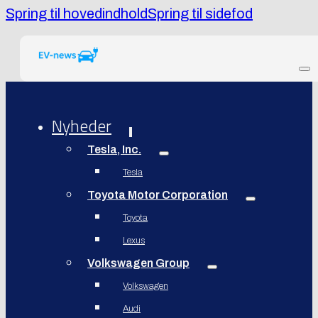
Spring til hovedindhold
Spring til sidefod
Nyheder
Tesla, Inc.
Tesla
Toyota Motor Corporation
Toyota
Lexus
Volkswagen Group
Volkswagen
Audi