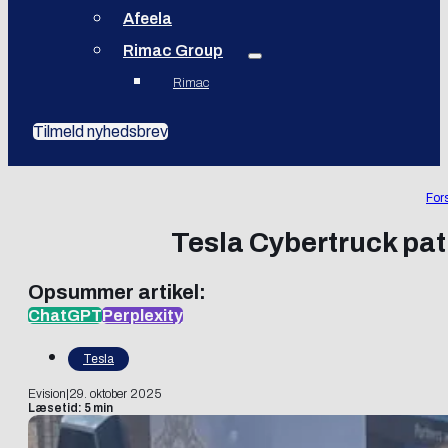
Afeela
Rimac Group
Rimac
Tilmeld nyhedsbrev
For
Tesla Cybertruck patr
Opsummer artikel:
ChatGPT
Perplexity
Tesla
Evision
|
29. oktober 2025
Læsetid: 5 min