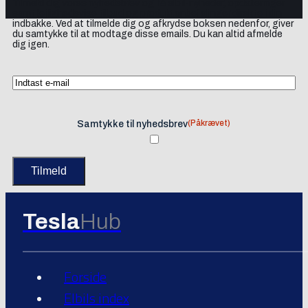
Tilmeld dig vores nyhedsbrev og få elbil-nyheder, opdateringer
samt lejlighedsvise tilbud og produktanbefalinger direkte i din
indbakke. Ved at tilmelde dig og afkrydse boksen nedenfor, giver
du samtykke til at modtage disse emails. Du kan altid afmelde
dig igen.
(Påkrævet)
Samtykke til nyhedsbrev
Tesla
Hub
Forside
Elbils index