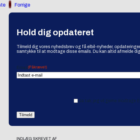
te
Forrige
Hold dig opdateret
Tilmeld dig vores nyhedsbrev og få elbil-nyheder, opdateringer
samtykke til at modtage disse emails. Du kan altid afmelde dig
(Påkrævet)
Email
Ja tak, jeg vil gerne modtage 
INDLÆG SKREVET AF