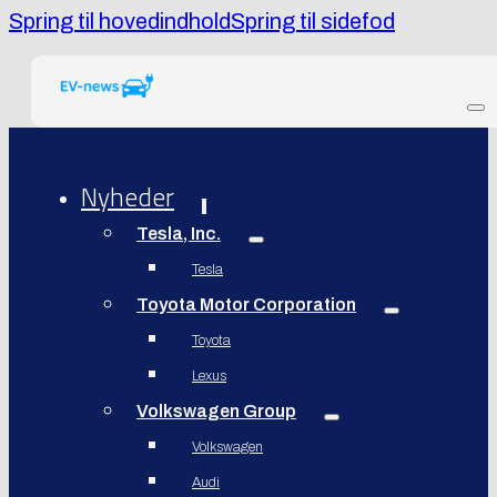
Spring til hovedindhold
Spring til sidefod
Nyheder
Tesla, Inc.
Tesla
Toyota Motor Corporation
Toyota
Lexus
Volkswagen Group
Volkswagen
Audi