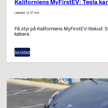
Kaliforniens MyFirstEV: Tesla kan
Læsetid: 11:37 min
Få styr på Kaliforniens MyFirstEV-tilskud:
købere.
Se nyhed