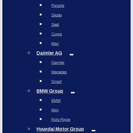
Porsche
Skoda
Seat
Cupra
Man
Daimler AG
Daimler
Mercedes
Smart
BMW Group
BMW
Mini
Rolls Royce
Hyundai Motor Group