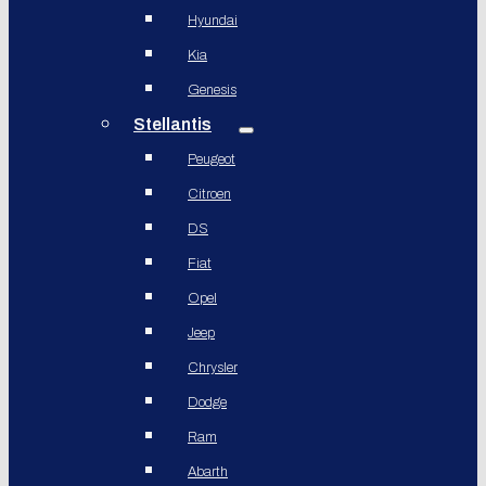
Hyundai
Kia
Genesis
Stellantis
Peugeot
Citroen
DS
Fiat
Opel
Jeep
Chrysler
Dodge
Ram
Abarth