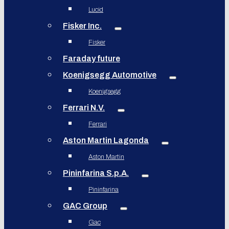
Lucid
Fisker Inc.
Fisker
Faraday future
Koenigsegg Automotive
Koenigsegg
Ferrari N.V.
Ferrari
Aston Martin Lagonda
Aston Martin
Pininfarina S.p.A.
Pininfarina
GAC Group
Gac