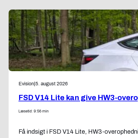
Evision
|
5. august 2026
FSD V14 Lite kan give HW3-over
Læsetid: 9:56 min
Få indsigt i FSD V14 Lite, HW3-overophedning