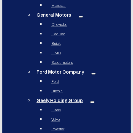
Maserati
General Motors
Chevrolet
Cadillac
Buick
GMC
Scout motors
Ford Motor Company
Ford
Lincoln
Geely Holding Group
Geely
Volvo
Polestar