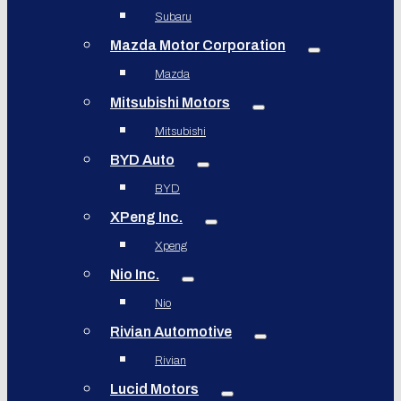
Subaru
Mazda Motor Corporation
Mazda
Mitsubishi Motors
Mitsubishi
BYD Auto
BYD
XPeng Inc.
Xpeng
Nio Inc.
Nio
Rivian Automotive
Rivian
Lucid Motors