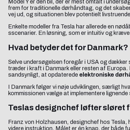
Model Y er den bil, der er mest omtalt i undersø
frem for traditionelle dørhåndtag, og det skaber
vej ud, og situationen blev potentielt livstruend
Enkelte modeller fra Tesla har allerede en nødå
sscenarier. En løsning, som er intuitiv og kræver 
Hvad betyder det for Danmark?
Selve undersøgelsen foregår i USA og dækker s
træder i kraft i Danmark eller resten af Europa
sandsynligt, at opdaterede
elektroniske dør
I Danmark følger vi nøje udviklingen, særligt h
kommissionen vælge at implementere lignende s
Teslas designchef løfter sløret 
Franz von Holzhausen, designchef hos Tesla, ha
videre instruktion. Målet er én knap, der både 