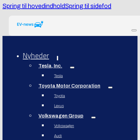
Spring til hovedindhold
Spring til sidefod
Nyheder
Tesla, Inc.
Tesla
Toyota Motor Corporation
Toyota
Lexus
Volkswagen Group
Volkswagen
Audi