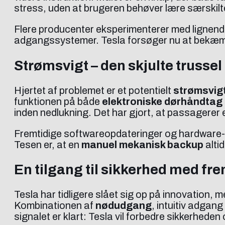
stress, uden at brugeren behøver lære særskil
Flere producenter eksperimenterer med lignend
adgangssystemer. Tesla forsøger nu at bekæmp
Strømsvigt – den skjulte trussel
Hjertet af problemet er et potentielt
strømsvigt
funktionen på både
elektroniske dørhåndtag
inden nedlukning. Det har gjort, at passagerer 
Fremtidige softwareopdateringer og hardware-æ
Tesen er, at en
manuel mekanisk backup
altid
En tilgang til sikkerhed med fre
Tesla har tidligere slået sig op på innovation, 
Kombinationen af
nødudgang
, intuitiv adgan
signalet er klart: Tesla vil forbedre sikkerhede