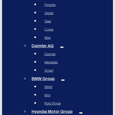
Porsche
Skoda
Seat
Cupra
Man
Daimler AG
Daimler
Mercedes
Smart
BMW Group
BMW
Mini
Rolls Royce
Hyundai Motor Group