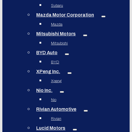
Subaru
Mazda Motor Corporation
Mazda
Mitsubishi Motors
Mitsubishi
BYD Auto
BYD
XPeng Inc.
Xpeng
Nio Inc.
Nio
Rivian Automotive
Rivian
Lucid Motors