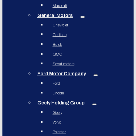
Maserati
General Motors
Chevrolet
Cadillac
Buick
GMC
Scout motors
Ford Motor Company
Ford
Lincoln
Geely Holding Group
Geely
Volvo
Polestar