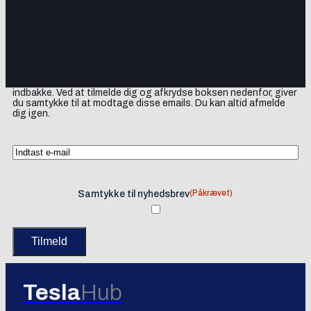
Tilmeld dig vores nyhedsbrev og få elbil-nyheder, opdateringer
samt lejlighedsvise tilbud og produktanbefalinger direkte i din
indbakke. Ved at tilmelde dig og afkrydse boksen nedenfor, giver
du samtykke til at modtage disse emails. Du kan altid afmelde
dig igen.
(Påkrævet)
Samtykke til nyhedsbrev
Tesla
Hub