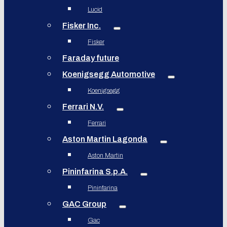
Lucid
Fisker Inc.
Fisker
Faraday future
Koenigsegg Automotive
Koenigsegg
Ferrari N.V.
Ferrari
Aston Martin Lagonda
Aston Martin
Pininfarina S.p.A.
Pininfarina
GAC Group
Gac