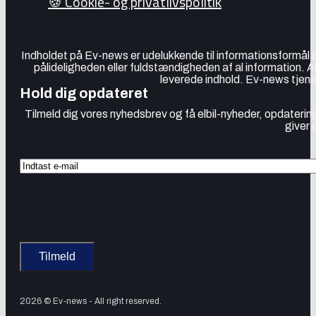
🍪 Cookie- og privatlivspolitik
Indholdet på Ev-news er udelukkende til informationsformål
pålideligheden eller fuldstændigheden af al information. 
leverede indhold. Ev-news tjener
Hold dig opdateret
Tilmeld dig vores nyhedsbrev og få elbil-nyheder, opdatering
giver 
2026 © Ev-news - All right reserved.