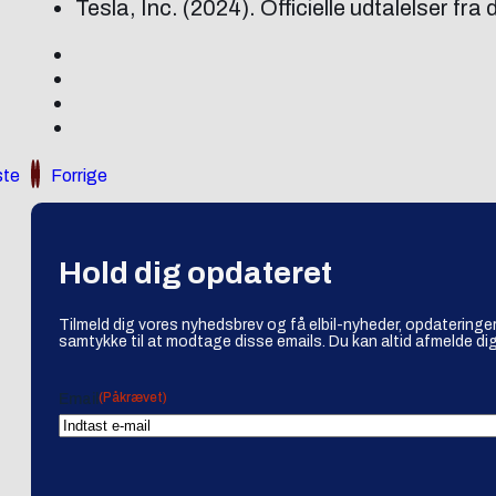
Tesla, Inc. (2024). Officielle udtalelser f
te
Forrige
Hold dig opdateret
Tilmeld dig vores nyhedsbrev og få elbil-nyheder, opdateringer
samtykke til at modtage disse emails. Du kan altid afmelde dig
(Påkrævet)
Email