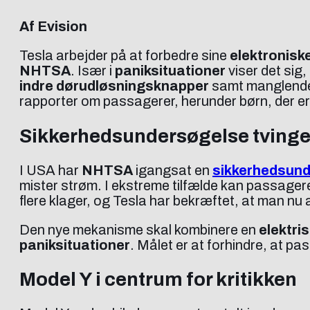
Af Evision
Tesla arbejder på at forbedre sine
elektronisk
NHTSA
. Især i
paniksituationer
viser det sig
indre dørudløsningsknapper
samt manglend
rapporter om passagerer, herunder børn, der er b
Sikkerhedsundersøgelse tvinger 
I USA har
NHTSA
igangsat en
sikkerhedsun
mister strøm. I ekstreme tilfælde kan passagere
flere klager, og Tesla har bekræftet, at man nu 
Den nye mekanisme skal kombinere en
elektri
paniksituationer
. Målet er at forhindre, at pas
Model Y i centrum for kritikken