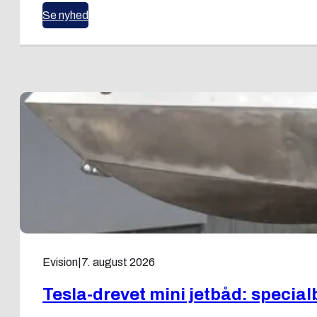
Se nyhed
Evision
|
7. august 2026
Tesla-drevet mini jetbåd: specia