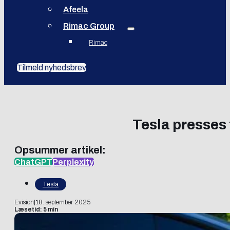
Afeela
Rimac Group
Rimac
Tilmeld nyhedsbrev
Tesla presses 
Opsummer artikel:
ChatGPT
Perplexity
Tesla
Evision
|
18. september 2025
Læsetid: 5 min