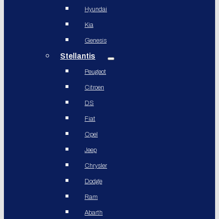
Hyundai
Kia
Genesis
Stellantis
Peugeot
Citroen
DS
Fiat
Opel
Jeep
Chrysler
Dodge
Ram
Abarth