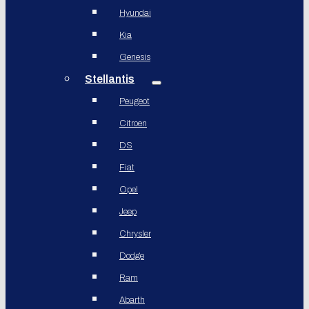
Hyundai
Kia
Genesis
Stellantis
Peugeot
Citroen
DS
Fiat
Opel
Jeep
Chrysler
Dodge
Ram
Abarth