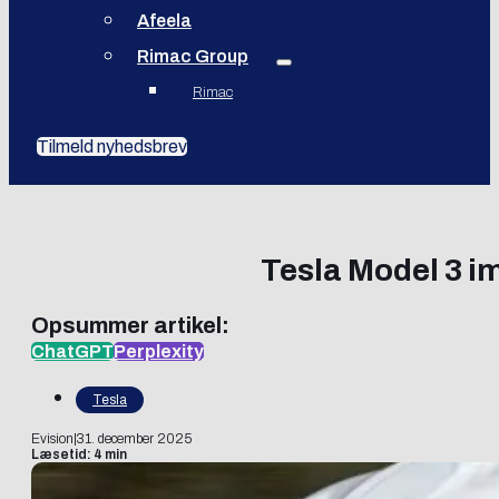
Afeela
Rimac Group
Rimac
Tilmeld nyhedsbrev
Tesla Model 3 im
Opsummer artikel:
ChatGPT
Perplexity
Tesla
Evision
|
31. december 2025
Læsetid: 4 min