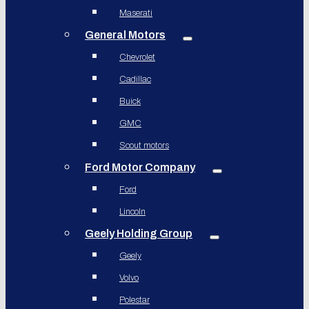
Maserati
General Motors
Chevrolet
Cadillac
Buick
GMC
Scout motors
Ford Motor Company
Ford
Lincoln
Geely Holding Group
Geely
Volvo
Polestar