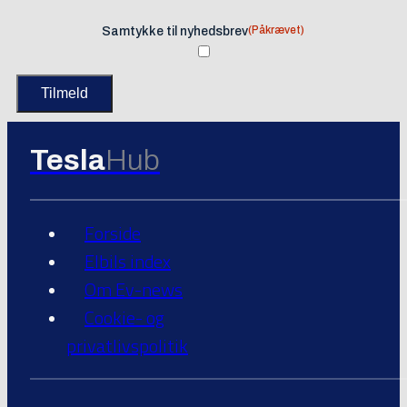
(Påkrævet)
Samtykke til nyhedsbrev
Tesla
Hub
Forside
Elbils index
Om Ev-news
Cookie- og
privatlivspolitik