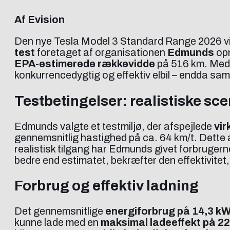
Af Evision
Den nye Tesla Model 3 Standard Range 2026 viser
test
foretaget af organisationen
Edmunds
opn
EPA-estimerede rækkevidde
på 516 km. Med
konkurrencedygtig og effektiv elbil – endda s
Testbetingelser: realistiske sce
Edmunds valgte et testmiljø, der afspejlede
vir
gennemsnitlig hastighed på ca. 64 km/t. Dette a
realistisk tilgang har Edmunds givet forbrugern
bedre end estimatet, bekræfter den effektivitet, T
Forbrug og effektiv ladning
Det gennemsnitlige
energiforbrug på 14,3 k
kunne lade med en
maksimal ladeeffekt på 2