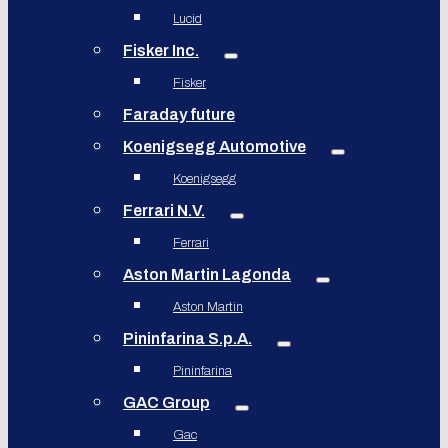
Lucid
Fisker Inc.
Fisker
Faraday future
Koenigsegg Automotive
Koenigsegg
Ferrari N.V.
Ferrari
Aston Martin Lagonda
Aston Martin
Pininfarina S.p.A.
Pininfarina
GAC Group
Gac