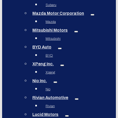
Subaru
Mazda Motor Corporation
Mazda
Mitsubishi Motors
Mitsubishi
BYD Auto
BYD
XPeng Inc.
Xpeng
Nio Inc.
Nio
Rivian Automotive
Rivian
Lucid Motors