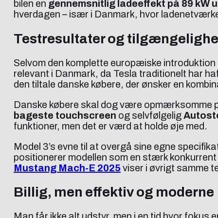
bilen en
gennemsnitlig ladeeffekt på 89 kW 
hverdagen – især i Danmark, hvor ladenetværke
Testresultater og tilgængeligh
Selvom den komplette europæiske introduktion af
relevant i Danmark, da Tesla traditionelt har ha
den tiltale danske købere, der ønsker en kombin
Danske købere skal dog være opmærksomme på 
bageste touchscreen
og selvfølgelig
Autost
funktioner, men det er værd at holde øje med.
Model 3’s evne til at overgå sine egne specifik
positionerer modellen som en stærk konkurrent –
Mustang Mach-E 2025
viser i øvrigt samme t
Billig, men effektiv og moderne
Man får ikke alt udstyr, men i en tid hvor fokus 