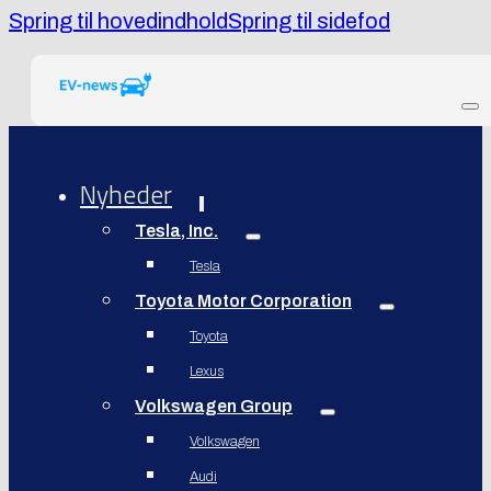
Spring til hovedindhold
Spring til sidefod
Nyheder
Tesla, Inc.
Tesla
Toyota Motor Corporation
Toyota
Lexus
Volkswagen Group
Volkswagen
Audi