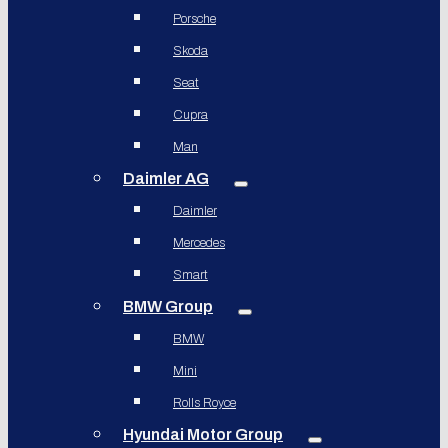
Porsche
Skoda
Seat
Cupra
Man
Daimler AG
Daimler
Mercedes
Smart
BMW Group
BMW
Mini
Rolls Royce
Hyundai Motor Group