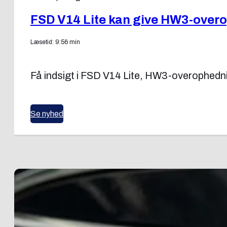
FSD V14 Lite kan give HW3-over
Læsetid: 9:56 min
Få indsigt i FSD V14 Lite, HW3-overophedning
Se nyhed