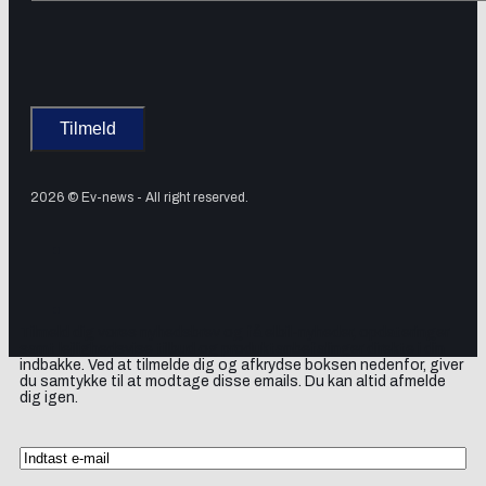
2026 © Ev-news - All right reserved.
Tilmeld dig vores nyhedsbrev og få elbil-nyheder, opdateringer
samt lejlighedsvise tilbud og produktanbefalinger direkte i din
indbakke. Ved at tilmelde dig og afkrydse boksen nedenfor, giver
du samtykke til at modtage disse emails. Du kan altid afmelde
dig igen.