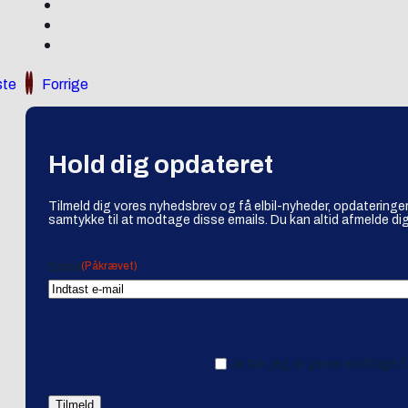
te
Forrige
Hold dig opdateret
Tilmeld dig vores nyhedsbrev og få elbil-nyheder, opdateringer
samtykke til at modtage disse emails. Du kan altid afmelde dig
(Påkrævet)
Email
Ja tak, jeg vil gerne modtage 