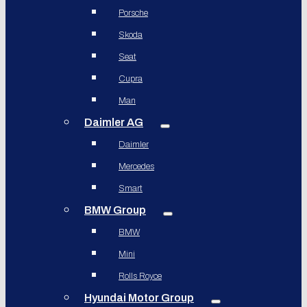
Porsche
Skoda
Seat
Cupra
Man
Daimler AG
Daimler
Mercedes
Smart
BMW Group
BMW
Mini
Rolls Royce
Hyundai Motor Group