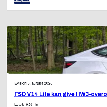
Evision
|
5. august 2026
FSD V14 Lite kan give HW3-over
Læsetid: 9:56 min