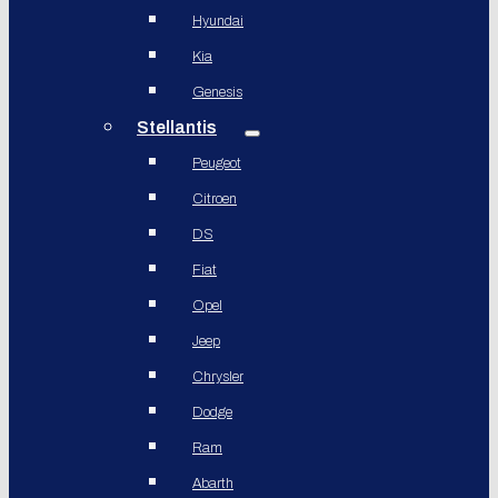
Hyundai
Kia
Genesis
Stellantis
Peugeot
Citroen
DS
Fiat
Opel
Jeep
Chrysler
Dodge
Ram
Abarth