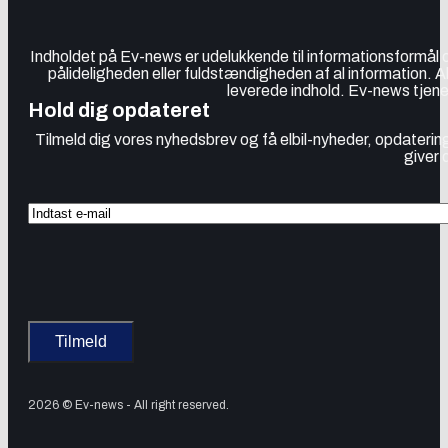
Indholdet på Ev-news er udelukkende til informationsformål
pålideligheden eller fuldstændigheden af al information. 
leverede indhold. Ev-news tjener
Hold dig opdateret
Tilmeld dig vores nyhedsbrev og få elbil-nyheder, opdatering
giver 
2026 © Ev-news - All right reserved.