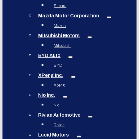
Subaru
Mazda Motor Corporation
Mazda
Mitsubishi Motors
Mitsubishi
BYD Auto
BYD
XPeng Inc.
Xpeng
Nio Inc.
Nio
Rivian Automotive
Rivian
Lucid Motors