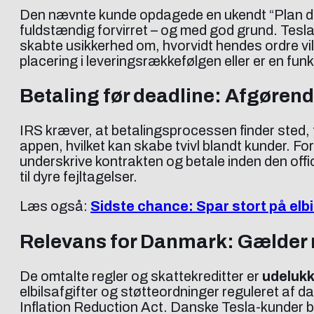
Den nævnte kunde opdagede en ukendt “Plan din 
fuldstændig forvirret – og med god grund. Tes
skabte usikkerhed om, hvorvidt hendes ordre vil
placering i leveringsrækkefølgen eller er en funkt
Betaling før deadline: Afgørend
IRS kræver, at betalingsprocessen finder sted, f
appen, hvilket kan skabe tvivl blandt kunder. F
underskrive kontrakten og betale inden den offic
til dyre fejltagelser.
Læs også:
Sidste chance: Spar stort på elb
Relevans for Danmark: Gælder 
De omtalte regler og skattekreditter er
udelukk
elbilsafgifter og støtteordninger reguleret af d
Inflation Reduction Act. Danske Tesla-kunder b