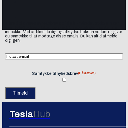
Tilmeld dig vores nyhedsbrev og få elbil-nyheder, opdateringer
samt lejlighedsvise tilbud og produktanbefalinger direkte i din
indbakke. Ved at tilmelde dig og afkrydse boksen nedenfor, giver
du samtykke til at modtage disse emails. Du kan altid afmelde
dig igen.
(Påkrævet)
Samtykke til nyhedsbrev
Tesla
Hub