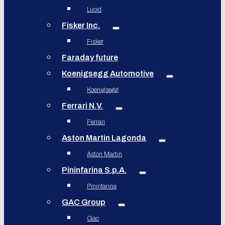
Lucid
Fisker Inc.
Fisker
Faraday future
Koenigsegg Automotive
Koenigsegg
Ferrari N.V.
Ferrari
Aston Martin Lagonda
Aston Martin
Pininfarina S.p.A.
Pininfarina
GAC Group
Gac