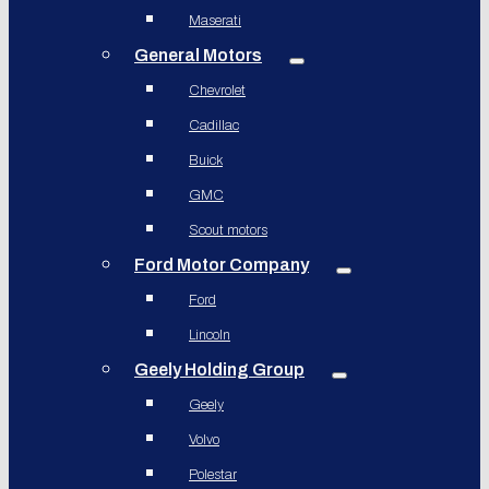
Maserati
General Motors
Chevrolet
Cadillac
Buick
GMC
Scout motors
Ford Motor Company
Ford
Lincoln
Geely Holding Group
Geely
Volvo
Polestar