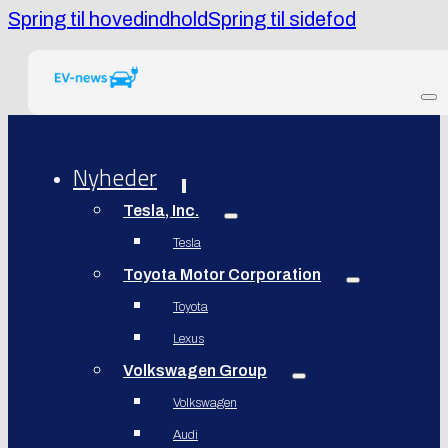
Spring til hovedindhold
Spring til sidefod
Nyheder
Tesla, Inc.
Tesla
Toyota Motor Corporation
Toyota
Lexus
Volkswagen Group
Volkswagen
Audi