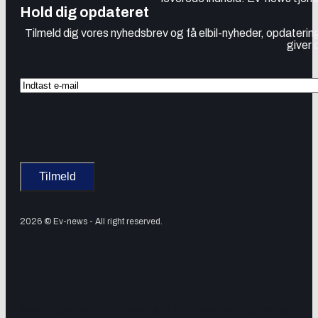
Hold dig opdateret
Tilmeld dig vores nyhedsbrev og få elbil-nyheder, opdatering
giver 
2026 © Ev-news - All right reserved.
Tilmeld dig vores nyhedsbrev og få elbil-nyheder, opdateringer