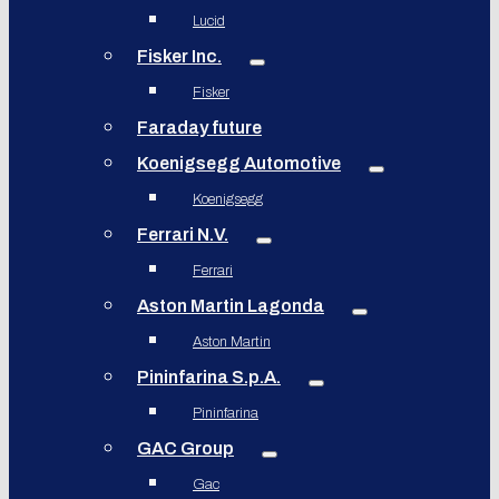
Lucid
Fisker Inc.
Fisker
Faraday future
Koenigsegg Automotive
Koenigsegg
Ferrari N.V.
Ferrari
Aston Martin Lagonda
Aston Martin
Pininfarina S.p.A.
Pininfarina
GAC Group
Gac