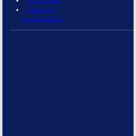
Om Ev-news
Cookie- og
privatlivspolitik