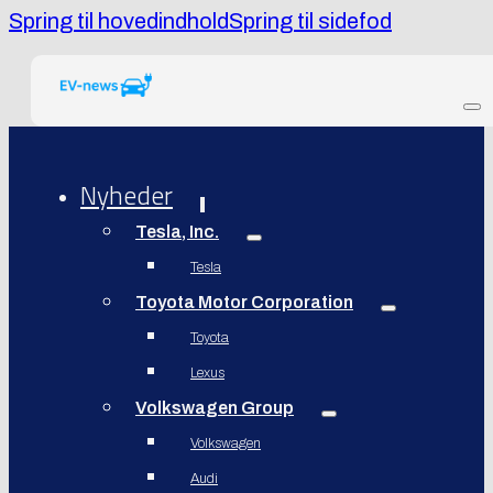
Spring til hovedindhold
Spring til sidefod
Nyheder
Tesla, Inc.
Tesla
Toyota Motor Corporation
Toyota
Lexus
Volkswagen Group
Volkswagen
Audi