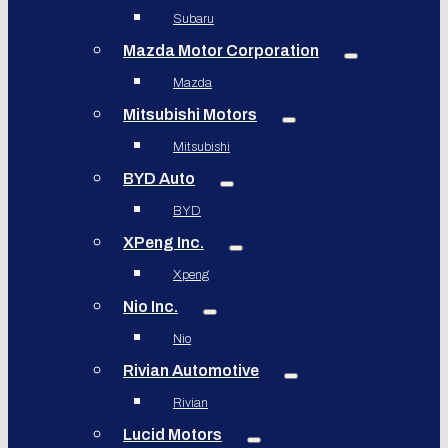
Subaru
Mazda Motor Corporation
Mazda
Mitsubishi Motors
Mitsubishi
BYD Auto
BYD
XPeng Inc.
Xpeng
Nio Inc.
Nio
Rivian Automotive
Rivian
Lucid Motors