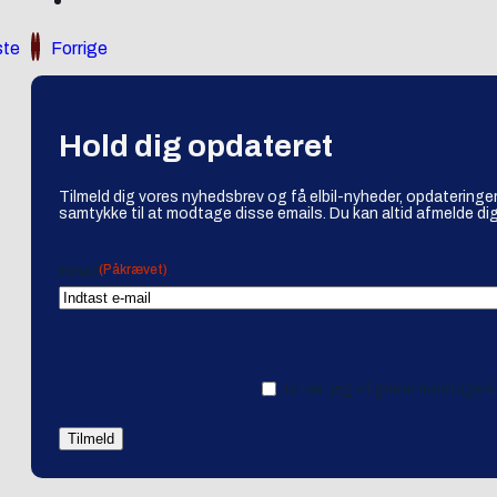
te
Forrige
Hold dig opdateret
Tilmeld dig vores nyhedsbrev og få elbil-nyheder, opdateringer
samtykke til at modtage disse emails. Du kan altid afmelde dig
(Påkrævet)
Email
Ja tak, jeg vil gerne modtage 