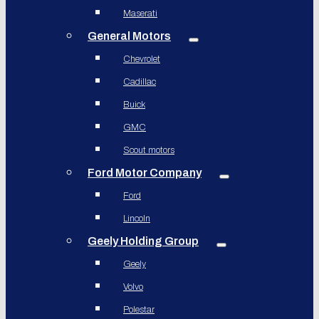
Maserati
General Motors
Chevrolet
Cadillac
Buick
GMC
Scout motors
Ford Motor Company
Ford
Lincoln
Geely Holding Group
Geely
Volvo
Polestar