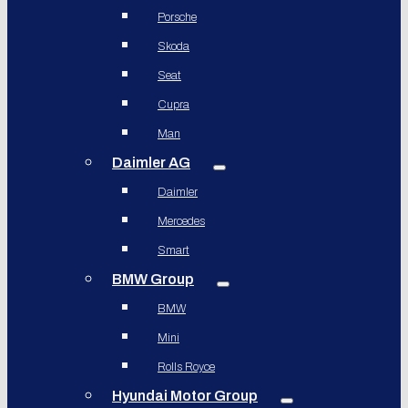
Porsche
Skoda
Seat
Cupra
Man
Daimler AG
Daimler
Mercedes
Smart
BMW Group
BMW
Mini
Rolls Royce
Hyundai Motor Group