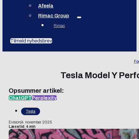
Afeela
Rimac Group
Rimac
Tilmeld nyhedsbrev
Fo
Tesla Model Y Perf
Opsummer artikel:
ChatGPT
Perplexity
Tesla
Evision
|
4. november 2025
Læsetid: 4 min