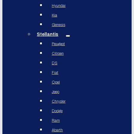
Hyundai
Kia
Genesis
Stellantis
Peugeot
Citroen
DS
Fiat
Opel
Jeep
Chrysler
Dodge
Ram
Abarth