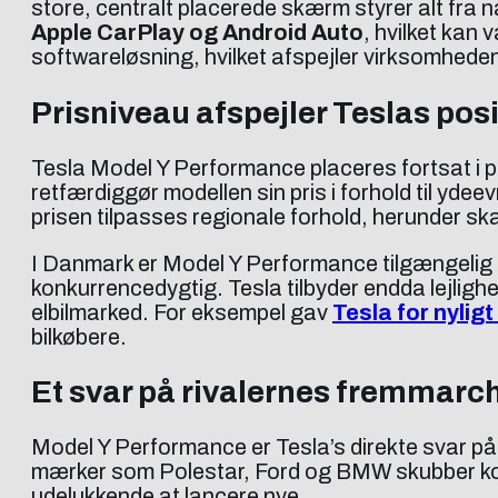
store, centralt placerede skærm styrer alt fra n
Apple CarPlay og Android Auto
, hvilket kan
softwareløsning, hvilket afspejler virksomhede
Prisniveau afspejler Teslas pos
Tesla Model Y Performance placeres fortsat i
retfærdiggør modellen sin pris i forhold til yde
prisen tilpasses regionale forhold, herunder skat
I Danmark er Model Y Performance tilgængelig og 
konkurrencedygtig. Tesla tilbyder endda lejlighe
elbilmarked. For eksempel gav
Tesla for nyligt
bilkøbere.
Et svar på rivalernes fremmarc
Model Y Performance er Tesla’s direkte svar på 
mærker som Polestar, Ford og BMW skubber kons
udelukkende at lancere nye.