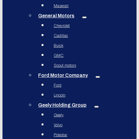
Maserati
General Motors
Chevrolet
Cadillac
Buick
GMC
Scout motors
Ford Motor Company
Ford
Lincoln
Geely Holding Group
Geely
Volvo
Polestar