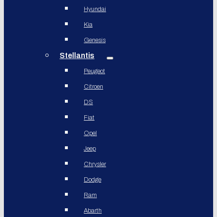
Hyundai
Kia
Genesis
Stellantis
Peugeot
Citroen
DS
Fiat
Opel
Jeep
Chrysler
Dodge
Ram
Abarth