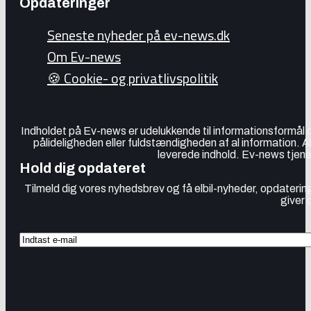
Opdateringer
Seneste nyheder på ev-news.dk
Om Ev-news
🍪 Cookie- og privatlivspolitik
Indholdet på Ev-news er udelukkende til informationsformål
pålideligheden eller fuldstændigheden af al information. 
leverede indhold. Ev-news tjener
Hold dig opdateret
Tilmeld dig vores nyhedsbrev og få elbil-nyheder, opdatering
giver 