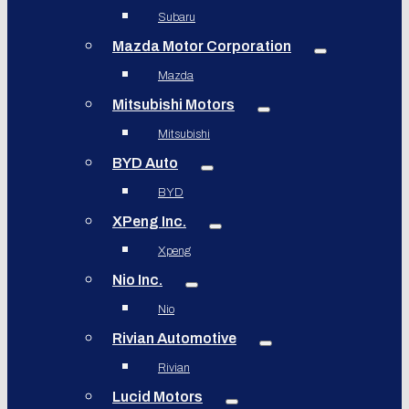
Subaru
Mazda Motor Corporation
Mazda
Mitsubishi Motors
Mitsubishi
BYD Auto
BYD
XPeng Inc.
Xpeng
Nio Inc.
Nio
Rivian Automotive
Rivian
Lucid Motors