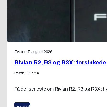
Evision
|
7. august 2026
Rivian R2, R3 og R3X: forsinkede
Læsetid: 10:17 min
Få det seneste om Rivian R2, R3 og R3X: hvo
Se nyhed