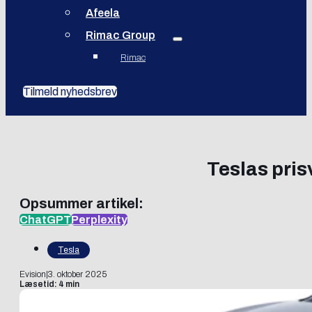
Afeela
Rimac Group
Rimac
Tilmeld nyhedsbrev
Teslas prisv
Opsummer artikel:
ChatGPT
Perplexity
Tesla
Evision
|
3. oktober 2025
Læsetid: 4 min