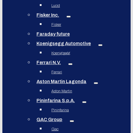
Lucid
Fisker Inc.
Fisker
Faraday future
Koenigsegg Automotive
Koenigsegg
Ferrari N.V.
Ferrari
Aston Martin Lagonda
Aston Martin
Pininfarina S.p.A.
Pininfarina
GAC Group
Gac