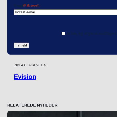
(Påkrævet)
Email
Ja tak, jeg vil gerne modtage 
INDLÆG SKREVET AF
Evision
RELATEREDE NYHEDER