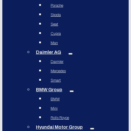
Porsche
Skoda
Seat
Cupra
Man
Daimler AG
Daimler
Mercedes
Smart
BMW Group
BMW
Mini
Rolls Royce
Hyundai Motor Group