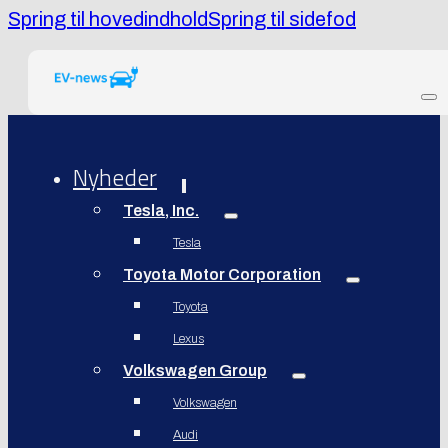
Spring til hovedindhold
Spring til sidefod
Nyheder
Tesla, Inc.
Tesla
Toyota Motor Corporation
Toyota
Lexus
Volkswagen Group
Volkswagen
Audi