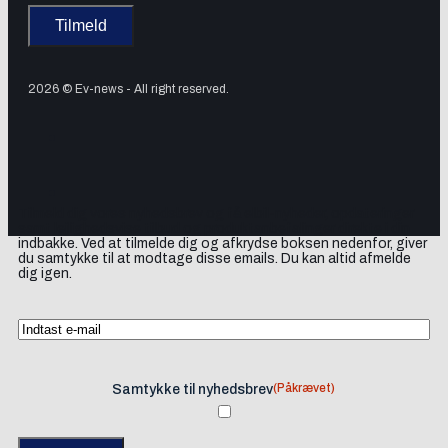
2026 © Ev-news - All right reserved.
Tilmeld dig vores nyhedsbrev og få elbil-nyheder, opdateringer
samt lejlighedsvise tilbud og produktanbefalinger direkte i din
indbakke. Ved at tilmelde dig og afkrydse boksen nedenfor, giver
du samtykke til at modtage disse emails. Du kan altid afmelde
dig igen.
(Påkrævet)
Samtykke til nyhedsbrev