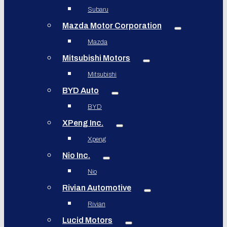
Subaru
Mazda Motor Corporation
Mazda
Mitsubishi Motors
Mitsubishi
BYD Auto
BYD
XPeng Inc.
Xpeng
Nio Inc.
Nio
Rivian Automotive
Rivian
Lucid Motors