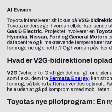
Af Evision
Toyota intensiverer sit fokus på
V2G-bidirekti
Toyota undersøge, hvordan elbiler kan sende st
Gas & Electric
. Projektet involverer en
Toyota
Hyundai, Nissan, Ford og General Motors
er
datacentre og klimakrævende temperaturer ram
forbrugerne og elnettet? Og hvordan påvirker
Hvad er V2G-bidirektionel opla
V2G
(Vehicle-to-Grid) gør det muligt for elbiler 
som f.eks. dem fra
Fermata Energy
, kan strø
forbrug, så bilens batteri anvendes optimalt. Fø
hele uden at gå på kompromis med mobiliteten.
Toyotas nye pilotprogram: En n