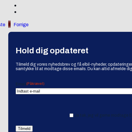
te
Forrige
Hold dig opdateret
Tilmeld dig vores nyhedsbrev og få elbil-nyheder, opdateringer
samtykke til at modtage disse emails. Du kan altid afmelde dig
(Påkrævet)
Email
Ja tak, jeg vil gerne modtage 