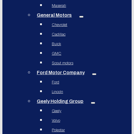
Maserati
General Motors
Chevrolet
Cadillac
Buick
GMC
Scout motors
Ford Motor Company
Ford
Lincoln
Geely Holding Group
Geely
Volvo
Polestar