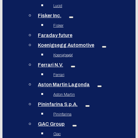
Lucid
Fisker Inc.
Fisker
Faraday future
Koenigsegg Automotive
Koenigsegg
Ferrari N.V.
Ferrari
Aston Martin Lagonda
Aston Martin
Pininfarina S.p.A.
Pininfarina
GAC Group
Gac