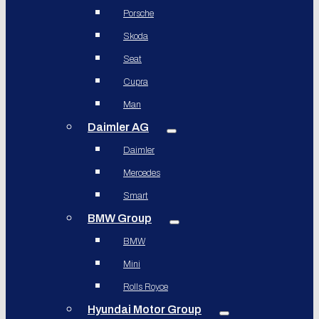
Porsche
Skoda
Seat
Cupra
Man
Daimler AG
Daimler
Mercedes
Smart
BMW Group
BMW
Mini
Rolls Royce
Hyundai Motor Group