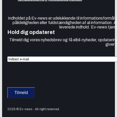
Indholdet på Ev-news er udelukkende til informationsformål
pålideligheden eller fuldstændigheden af al information. 
leverede indhold. Ev-news tjener
Hold dig opdateret
Tilmeld dig vores nyhedsbrev og få elbil-nyheder, opdatering
giver 
2026 © Ev-news - All right reserved.