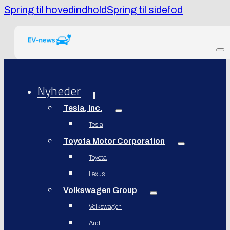
Spring til hovedindhold
Spring til sidefod
Nyheder
Tesla, Inc.
Tesla
Toyota Motor Corporation
Toyota
Lexus
Volkswagen Group
Volkswagen
Audi