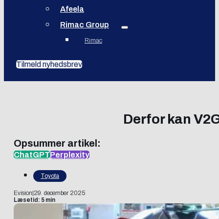
Afeela
Rimac Group
Rimac
Tilmeld nyhedsbrev
Derfor kan V2G
Opsummer artikel:
ChatGPT
Perplexity
Toyota
Evision
|
29. december 2025
Læsetid: 5 min