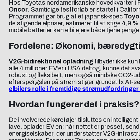
Hos Toyotas nordamerikanske hovedkvarter i P
Oncor
. Samtidige testforløb er startet i Cal
Programmet gør brug af et japansk-spec
Toyo
de stigende elpriser, estimeret til at stige 4,9 
mobile batterier kan elbilejere både tjene penge 
Fordelene: Økonomi, bæredygtig
V2G-bidirektionel opladning
tilbyder ikke ku
alle 4 millioner EV’er i USA deltog, kunne det s
robust og fleksibelt, men også mindske CO2-udledn
efterspørgslen på strøm stiger grundet fx AI-s
elbilers rolle i fremtidige strømudfordringer
Hvordan fungerer det i praksis?
De involverede køretøjer tilsluttes en intelligent
lave, oplader EV’en; når nettet er presset, send
energiselskaber, der understøtter V2G-infrastru