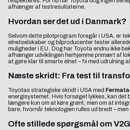
respekteres. For nu har Toyota dog ingen seri
afhænger af testresultaterne.
Hvordan ser det ud i Danmark?
Selvom dette pilotprogram foregår i USA, er t
elnetselskaber og bilproducenter tester allere
muligheder i EU. Dog har Toyota endnu ikke bekr
afhænger udviklingen herhjemme primært af loka
at gøre klar til smarte elnet – fx med udrulning a
Næste skridt: Fra test til trans
Toyotas strategiske skridt i USA med
Fermata
energisystemet. Hvis forsøget lykkes, kan det bl
længere kun om at køre grønt, men om at integr
bare, hvornår teknologien rulles ud bredt – men o
Ofte stillede spørgsmål om V2G