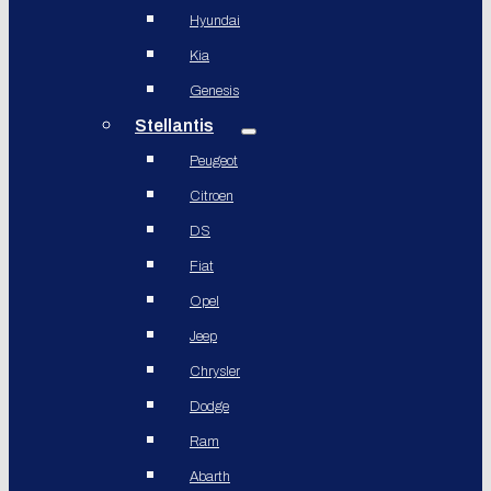
Hyundai
Kia
Genesis
Stellantis
Peugeot
Citroen
DS
Fiat
Opel
Jeep
Chrysler
Dodge
Ram
Abarth