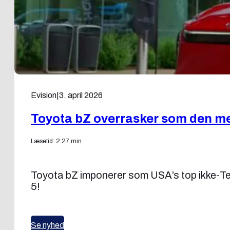
Evision
|
3. april 2026
Toyota bZ overrasker som den mes
Læsetid: 2:27 min
Toyota bZ imponerer som USA’s top ikke-Te
5!
Se nyhed