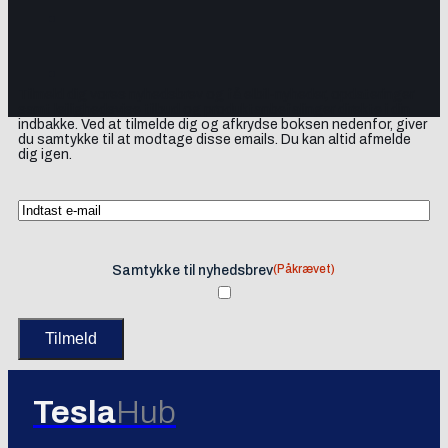
Tilmeld dig vores nyhedsbrev og få elbil-nyheder, opdateringer
samt lejlighedsvise tilbud og produktanbefalinger direkte i din
indbakke. Ved at tilmelde dig og afkrydse boksen nedenfor, giver
du samtykke til at modtage disse emails. Du kan altid afmelde
dig igen.
(Påkrævet)
Samtykke til nyhedsbrev
Tesla
Hub