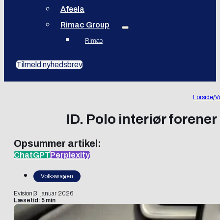
Afeela
Rimac Group
Rimac
Tilmeld nyhedsbrev
Forside
/
V
ID. Polo interiør fore
Opsummer artikel:
ChatGPT
Perplexity
Volkswagen
Evision
|
3. januar 2026
Læsetid: 5 min