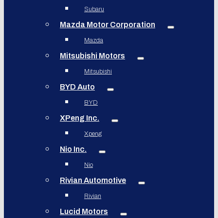
Subaru
Mazda Motor Corporation
Mazda
Mitsubishi Motors
Mitsubishi
BYD Auto
BYD
XPeng Inc.
Xpeng
Nio Inc.
Nio
Rivian Automotive
Rivian
Lucid Motors