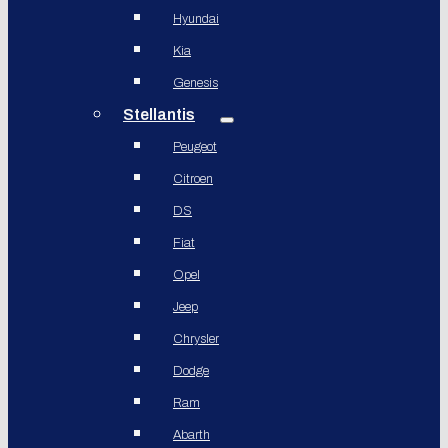
Hyundai
Kia
Genesis
Stellantis
Peugeot
Citroen
DS
Fiat
Opel
Jeep
Chrysler
Dodge
Ram
Abarth