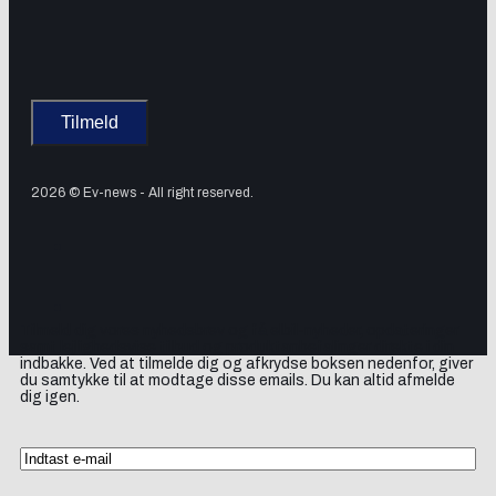
2026 © Ev-news - All right reserved.
Tilmeld dig vores nyhedsbrev og få elbil-nyheder, opdateringer
samt lejlighedsvise tilbud og produktanbefalinger direkte i din
indbakke. Ved at tilmelde dig og afkrydse boksen nedenfor, giver
du samtykke til at modtage disse emails. Du kan altid afmelde
dig igen.