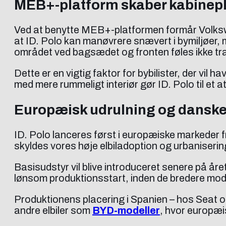
MEB+-platform skaber kabinepl
Ved at benytte MEB+-platformen formår Volkswa
at ID. Polo kan manøvrere snævert i bymiljøer,
området ved bagsædet og fronten føles ikke tr
Dette er en vigtig faktor for bybilister, der vi
med mere rummeligt interiør gør ID. Polo til et a
Europæisk udrulning og danske
ID. Polo lanceres først i europæiske markeder f
skyldes vores høje elbiladoption og urbaniserin
Basisudstyr vil blive introduceret senere på åre
lønsom produktionsstart, inden de bredere mo
Produktionens placering i Spanien – hos Seat og
andre elbiler som
BYD-modeller
, hvor europæis