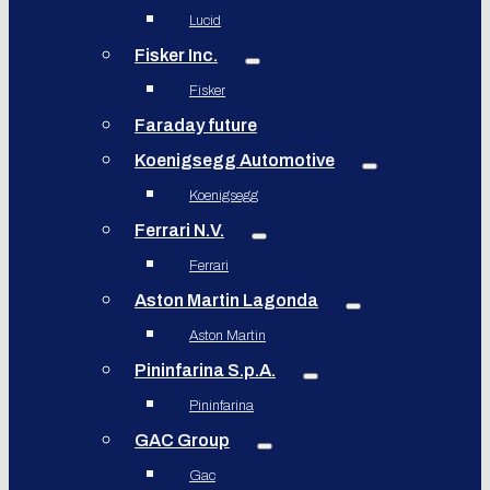
Lucid
Fisker Inc.
Fisker
Faraday future
Koenigsegg Automotive
Koenigsegg
Ferrari N.V.
Ferrari
Aston Martin Lagonda
Aston Martin
Pininfarina S.p.A.
Pininfarina
GAC Group
Gac