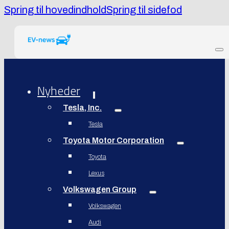
Spring til hovedindhold
Spring til sidefod
Nyheder
Tesla, Inc.
Tesla
Toyota Motor Corporation
Toyota
Lexus
Volkswagen Group
Volkswagen
Audi