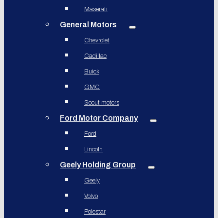
Maserati
General Motors
Chevrolet
Cadillac
Buick
GMC
Scout motors
Ford Motor Company
Ford
Lincoln
Geely Holding Group
Geely
Volvo
Polestar