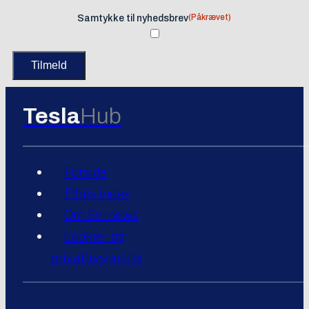
(Påkrævet)
Samtykke til nyhedsbrev
Tesla
Hub
Forside
Elbils index
Om Ev-news
Cookie- og
privatlivspolitik