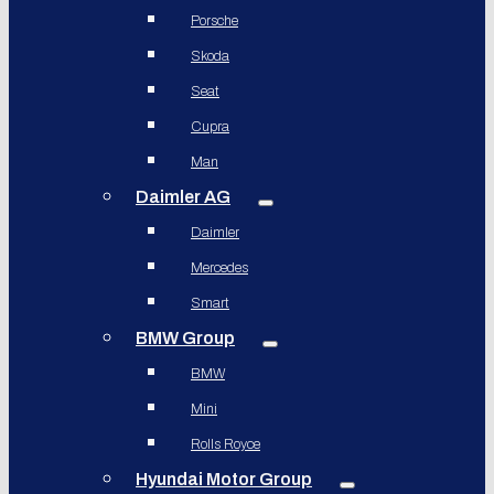
Porsche
Skoda
Seat
Cupra
Man
Daimler AG
Daimler
Mercedes
Smart
BMW Group
BMW
Mini
Rolls Royce
Hyundai Motor Group