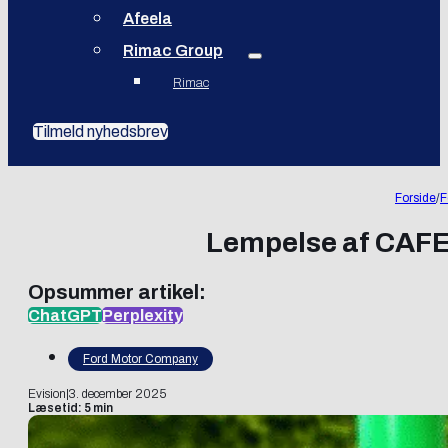
Afeela
Rimac Group
Rimac
Tilmeld nyhedsbrev
Forside
/
F
Lempelse af CAFE-
Opsummer artikel:
ChatGPT
Perplexity
Ford Motor Company
Evision
|
3. december 2025
Læsetid: 5 min