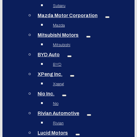
Subaru
Mazda Motor Corporation
Mazda
Mitsubishi Motors
Mitsubishi
BYD Auto
BYD
XPeng Inc.
Xpeng
Nio Inc.
Nio
Rivian Automotive
Rivian
Lucid Motors