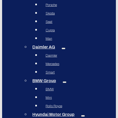
Porsche
Skoda
Seat
Cupra
Man
Daimler AG
Daimler
Mercedes
Smart
BMW Group
BMW
Mini
Rolls Royce
Hyundai Motor Group