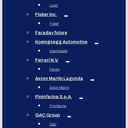
Lucid
Fisker Inc.
Fisker
Faraday future
Koenigsegg Automotive
Koenigsegg
Ferrari N.V.
Ferrari
Aston Martin Lagonda
Aston Martin
Pininfarina S.p.A.
Pininfarina
GAC Group
Gac