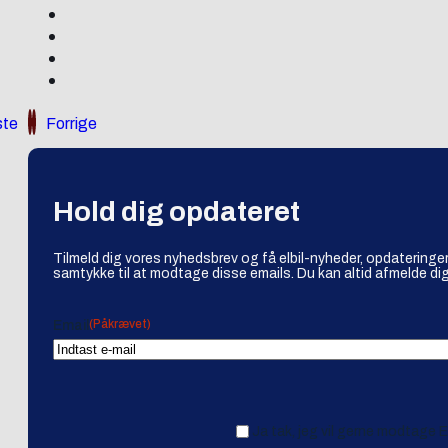
te
Forrige
Hold dig opdateret
Tilmeld dig vores nyhedsbrev og få elbil-nyheder, opdateringer
samtykke til at modtage disse emails. Du kan altid afmelde dig
(Påkrævet)
Email
Ja tak, jeg vil gerne modtage 