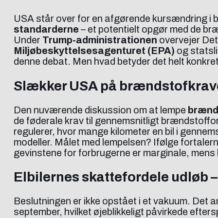
USA står over for en afgørende kursændring i bi
standarderne
– et potentielt opgør med de br
Under
Trump-administrationen
overvejer Det
Miljøbeskyttelsesagenturet (EPA)
og statsli
denne debat. Men hvad betyder det helt konkret? 
Slækker USA på brændstofkra
Den nuværende diskussion om at lempe
brænd
de føderale krav til gennemsnitligt brændstoff
regulerer, hvor mange kilometer en bil i gennems
modeller. Målet med lempelsen? Ifølge fortalern
gevinstene for forbrugerne er marginale, mens 
Elbilernes skattefordele udløb 
Beslutningen er ikke opstået i et vakuum. Det
september, hvilket øjeblikkeligt påvirkede efter