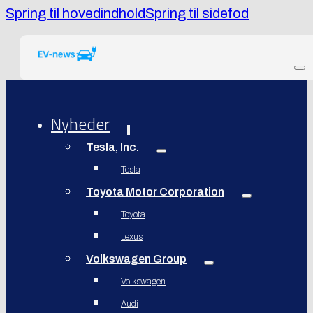
Spring til hovedindhold
Spring til sidefod
Nyheder
Tesla, Inc.
Tesla
Toyota Motor Corporation
Toyota
Lexus
Volkswagen Group
Volkswagen
Audi