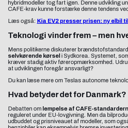
hybridmodeller tog fart igen. Denne udvikling un
CAFE-krav kunne forstærke denne tendens ved at
Læs også:
Kia EV2 presser prisen: ny elbil ti
Teknologi vinder frem – men hv
Mens politikerne diskuterer brændstofstandard
selvkørende kørsel
i Sydkorea. Systemet, som
kræver stadig aktiv føreropmærksomhed. Udruln
at udviklingen foregår ansvarligt?
Du kan læse mere om Teslas autonome teknolo
Hvad betyder det for Danmark?
Debatten om
lempelse af CAFE-standarder
reguleret under EU-lovgivning. Men da bilproduc
udbuddet og prisniveauet af modeller, som ogs
benzinbiler kan eksempelvis bremse investeringer