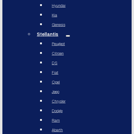
Hyundai
Kia
Genesis
Stellantis
Peugeot
Citroen
DS
Fiat
Opel
Jeep
Chrysler
Dodge
Ram
Abarth