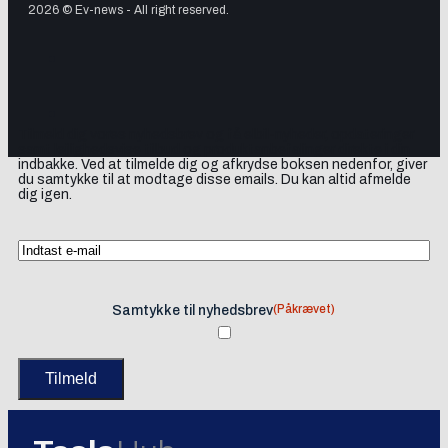
2026 © Ev-news - All right reserved.
Tilmeld dig vores nyhedsbrev og få elbil-nyheder, opdateringer
samt lejlighedsvise tilbud og produktanbefalinger direkte i din
indbakke. Ved at tilmelde dig og afkrydse boksen nedenfor, giver
du samtykke til at modtage disse emails. Du kan altid afmelde
dig igen.
(Påkrævet)
Samtykke til nyhedsbrev