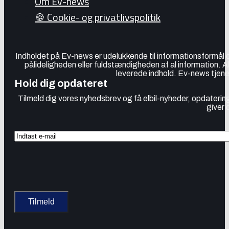
Om Ev-news
🍪 Cookie- og privatlivspolitik
Indholdet på Ev-news er udelukkende til informationsformål
pålideligheden eller fuldstændigheden af al information. 
leverede indhold. Ev-news tjener
Hold dig opdateret
Tilmeld dig vores nyhedsbrev og få elbil-nyheder, opdatering
giver 