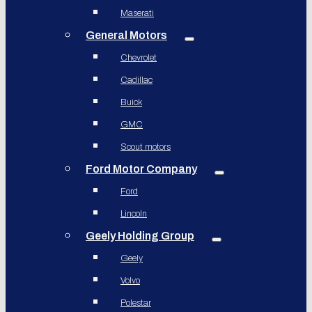
Maserati
General Motors
Chevrolet
Cadillac
Buick
GMC
Scout motors
Ford Motor Company
Ford
Lincoln
Geely Holding Group
Geely
Volvo
Polestar