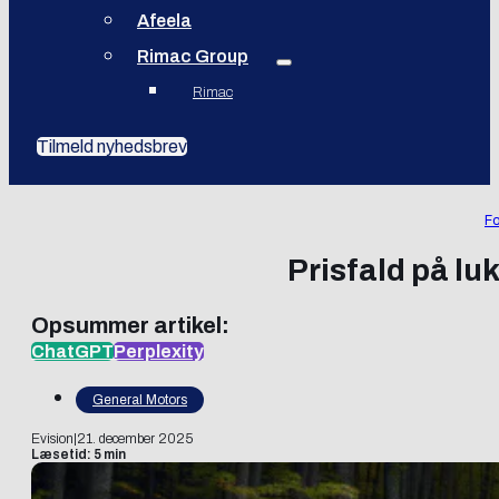
Afeela
Rimac Group
Rimac
Tilmeld nyhedsbrev
Fo
Prisfald på lu
Opsummer artikel:
ChatGPT
Perplexity
General Motors
Evision
|
21. december 2025
Læsetid: 5 min