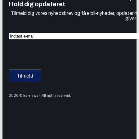
Hold dig opdateret
Tilmeld dig vores nyhedsbrev og få elbil-nyheder, opdatering
giver 
2026 © Ev-news - All right reserved.
Tilmeld dig vores nyhedsbrev og få elbil-nyheder, opdateringer
samt lejlighedsvise tilbud og produktanbefalinger direkte i din