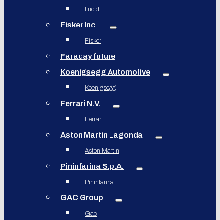
Lucid
Fisker Inc.
Fisker
Faraday future
Koenigsegg Automotive
Koenigsegg
Ferrari N.V.
Ferrari
Aston Martin Lagonda
Aston Martin
Pininfarina S.p.A.
Pininfarina
GAC Group
Gac