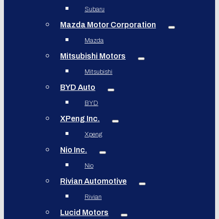
Subaru
Mazda Motor Corporation
Mazda
Mitsubishi Motors
Mitsubishi
BYD Auto
BYD
XPeng Inc.
Xpeng
Nio Inc.
Nio
Rivian Automotive
Rivian
Lucid Motors