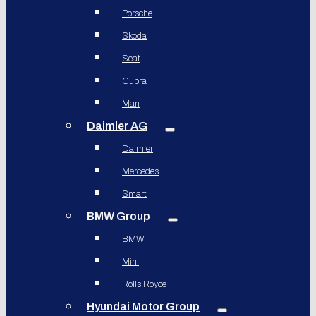
Porsche
Skoda
Seat
Cupra
Man
Daimler AG
Daimler
Mercedes
Smart
BMW Group
BMW
Mini
Rolls Royce
Hyundai Motor Group