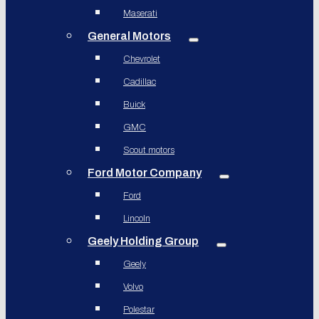
Maserati
General Motors
Chevrolet
Cadillac
Buick
GMC
Scout motors
Ford Motor Company
Ford
Lincoln
Geely Holding Group
Geely
Volvo
Polestar