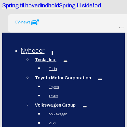
Spring til hovedindhold
Spring til sidefod
Nyheder
Tesla, Inc.
Tesla
Toyota Motor Corporation
Toyota
Lexus
Volkswagen Group
Volkswagen
Audi