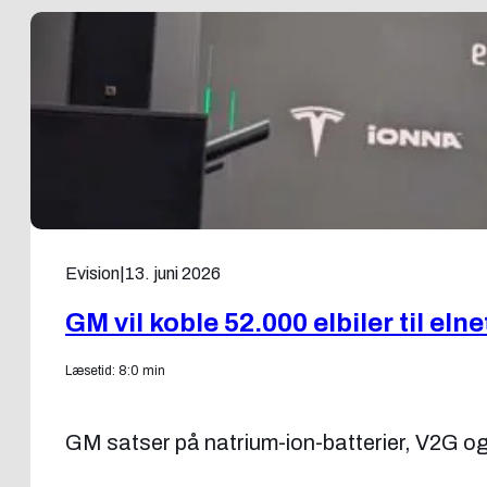
Evision
|
13. juni 2026
GM vil koble 52.000 elbiler til elne
Læsetid: 8:0 min
GM satser på natrium-ion-batterier, V2G og 