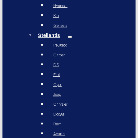
Hyundai
Kia
Genesis
Stellantis
Peugeot
Citroen
DS
Fiat
Opel
Jeep
Chrysler
Dodge
Ram
Abarth