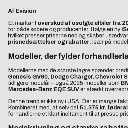
Af Evision
Et markant
overskud af usolgte elbiler fra 
for både købere og producenter. Ifølge en ny
iS
hvilket presser priserne ned og skaber usædvan
prisnedsættelser og rabatter
, især på mod
Modeller, der fylder forhandlerl
Modellerne med de største lagre spænder bredt f
Genesis GV60, Dodge Charger, Chevrolet S
tidligere modelår – også 2025-modeller som
BM
Mercedes-Benz EQE SUV
er stærkt overrepr
Denne trend er ikke ny i USA. Der er mange fakto
Kombineret med, at selv det
51.375 kr. føderale
forhandlerne et klart incitament til at presse pri
Nedskrivning og stærke rabatte