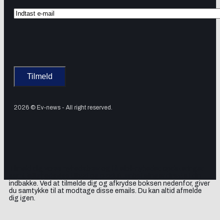
2026 © Ev-news - All right reserved.
Tilmeld dig vores nyhedsbrev og få elbil-nyheder, opdateringer
samt lejlighedsvise tilbud og produktanbefalinger direkte i din
indbakke. Ved at tilmelde dig og afkrydse boksen nedenfor, giver
du samtykke til at modtage disse emails. Du kan altid afmelde
dig igen.