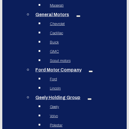
Maserati
General Motors
Chevrolet
Cadillac
Buick
GMC
Scout motors
Ford Motor Company
Ford
Lincoln
Geely Holding Group
Geely
Volvo
Polestar