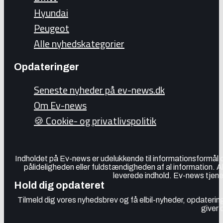
Hyundai
Peugeot
Alle nyhedskategorier
Opdateringer
Seneste nyheder på ev-news.dk
Om Ev-news
🍪 Cookie- og privatlivspolitik
Indholdet på Ev-news er udelukkende til informationsformål
pålideligheden eller fuldstændigheden af al information. 
leverede indhold. Ev-news tjener
Hold dig opdateret
Tilmeld dig vores nyhedsbrev og få elbil-nyheder, opdatering
giver 