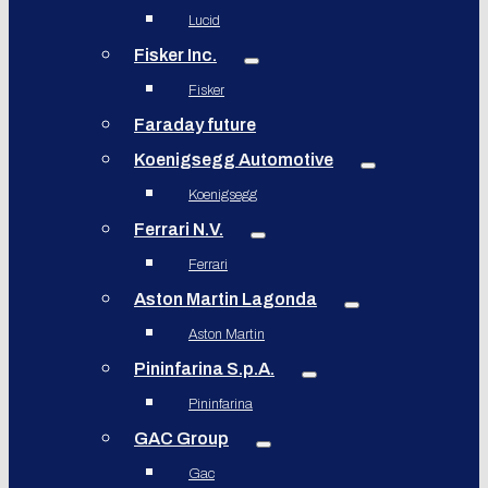
Lucid
Fisker Inc.
Fisker
Faraday future
Koenigsegg Automotive
Koenigsegg
Ferrari N.V.
Ferrari
Aston Martin Lagonda
Aston Martin
Pininfarina S.p.A.
Pininfarina
GAC Group
Gac