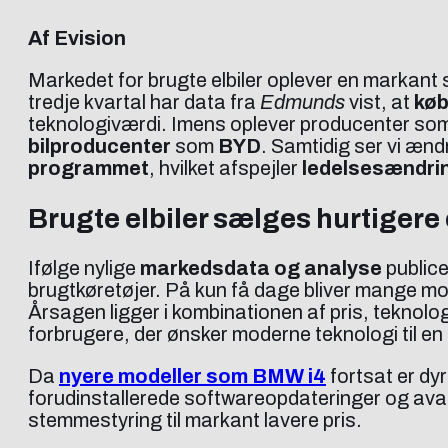
Af Evision
Markedet for brugte elbiler oplever en markant st
tredje kvartal har data fra
Edmunds
vist, at
køb
teknologiværdi. Imens oplever producenter so
bilproducenter
som
BYD
. Samtidig ser vi ænd
programmet
, hvilket afspejler
ledelsesændri
Brugte elbiler sælges hurtigere
Ifølge nylige
markedsdata og analyse
publice
brugtkøretøjer. På kun få dage bliver mange mode
Årsagen ligger i kombinationen af pris, teknolog
forbrugere, der ønsker moderne teknologi til en 
Da
nyere modeller som BMW i4
fortsat er dy
forudinstallerede softwareopdateringer og avan
stemmestyring til markant lavere pris.