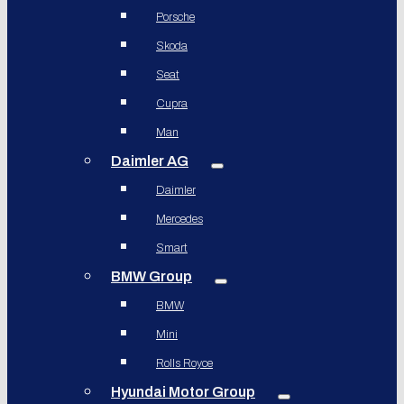
Porsche
Skoda
Seat
Cupra
Man
Daimler AG
Daimler
Mercedes
Smart
BMW Group
BMW
Mini
Rolls Royce
Hyundai Motor Group