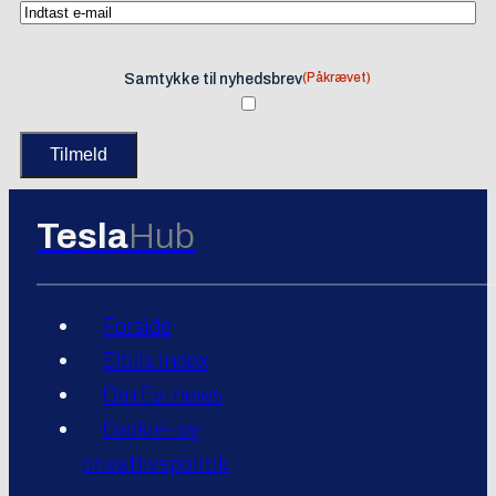
(Påkrævet)
Samtykke til nyhedsbrev
Tesla
Hub
Forside
Elbils index
Om Ev-news
Cookie- og
privatlivspolitik