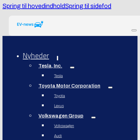
Spring til hovedindhold
Spring til sidefod
Nyheder
Tesla, Inc.
Tesla
Toyota Motor Corporation
Toyota
Lexus
Volkswagen Group
Volkswagen
Audi