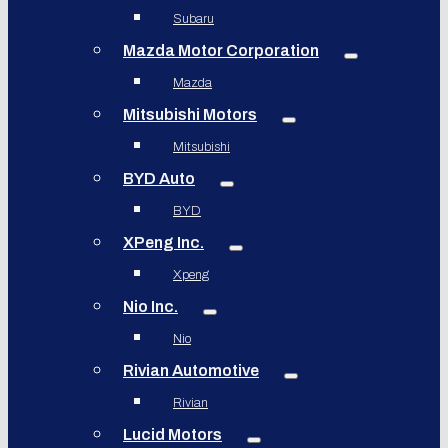
Subaru
Mazda Motor Corporation
Mazda
Mitsubishi Motors
Mitsubishi
BYD Auto
BYD
XPeng Inc.
Xpeng
Nio Inc.
Nio
Rivian Automotive
Rivian
Lucid Motors