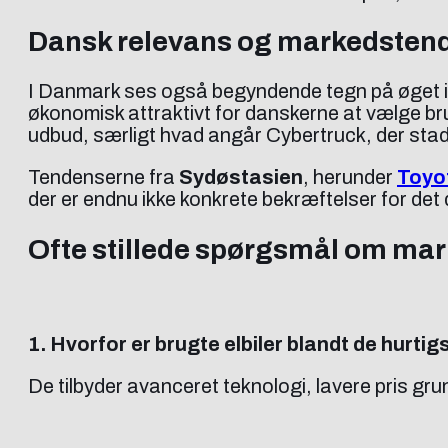
Dansk relevans og markedsten
I Danmark ses også begyndende tegn på øget in
økonomisk attraktivt for danskerne at vælge brug
udbud, særligt hvad angår Cybertruck, der stad
Tendenserne fra
Sydøstasien
, herunder
Toyo
der er endnu ikke konkrete bekræftelser for de
Ofte stillede spørgsmål om mark
1. Hvorfor er brugte elbiler blandt de hurti
De tilbyder avanceret teknologi, lavere pris gr