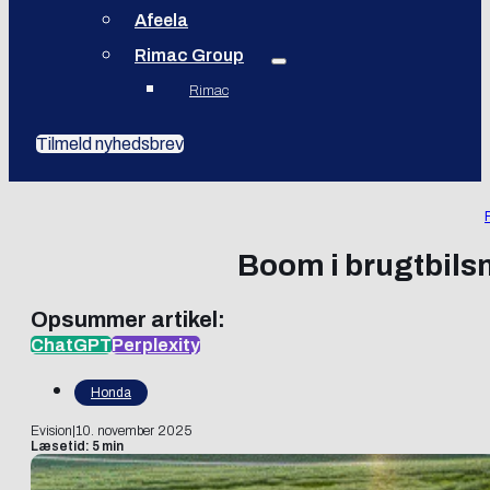
Afeela
Rimac Group
Rimac
Tilmeld nyhedsbrev
Boom i brugtbilsm
Opsummer artikel:
ChatGPT
Perplexity
Honda
Evision
|
10. november 2025
Læsetid: 5 min