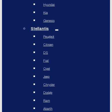
Hyundai
Kia
Genesis
Stellantis
Peugeot
Citroen
DS
Fiat
Opel
Jeep
Chrysler
Dodge
Ram
Abarth