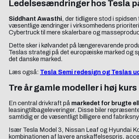
Ledelsesændringer hos Tesla p
Siddhant Awasthi
, der tidligere stod i spidsen
væsentlige ændringer i virksomhedens prioriteri
Cybertruck til mere skalerbare og masseproduce
Dette sker i kølvandet på længerevarende produ
Teslas strategi på det europæiske marked og spe
det danske marked.
Læs også:
Tesla Semi redesign og Teslas ud
Tre år gamle modeller i høj kurs
En central drivkraft på
markedet for brugte el
leasingtilbageleveringer. Disse biler repræsen
samtidig er de væsentligt billigere end fabriksn
Især Tesla Model 3, Nissan Leaf og Hyundai Kona
kombinationen af lavere anskaffelsespris, acce