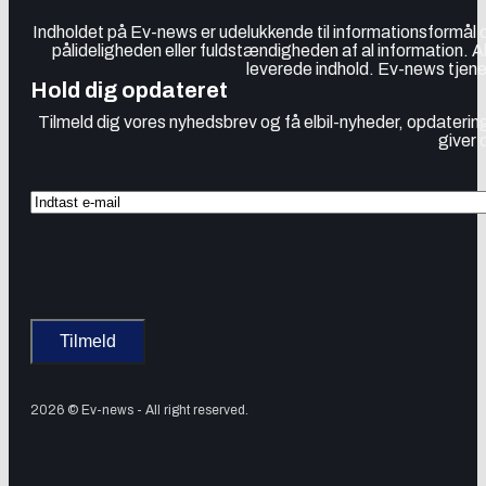
Indholdet på Ev-news er udelukkende til informationsformål
pålideligheden eller fuldstændigheden af al information. 
leverede indhold. Ev-news tjener
Hold dig opdateret
Tilmeld dig vores nyhedsbrev og få elbil-nyheder, opdatering
giver 
2026 © Ev-news - All right reserved.