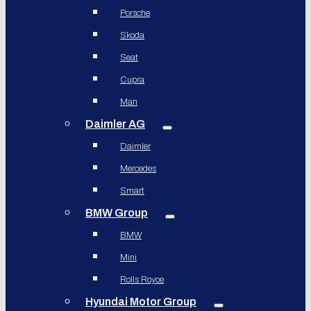
Porsche
Skoda
Seat
Cupra
Man
Daimler AG
Daimler
Mercedes
Smart
BMW Group
BMW
Mini
Rolls Royce
Hyundai Motor Group