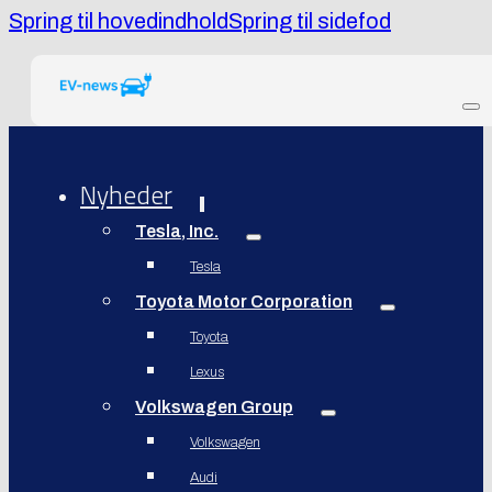
Spring til hovedindhold
Spring til sidefod
Nyheder
Tesla, Inc.
Tesla
Toyota Motor Corporation
Toyota
Lexus
Volkswagen Group
Volkswagen
Audi