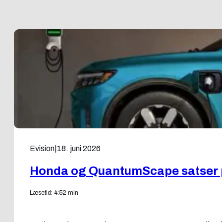
Evision
|
18. juni 2026
Honda og QuantumScape satser p
Læsetid: 4:52 min