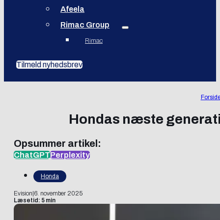
Afeela
Rimac Group
Rimac
Tilmeld nyhedsbrev
Forsid
Hondas næste generati
Opsummer artikel:
ChatGPT
Perplexity
Honda
Evision
|
6. november 2025
Læsetid: 5 min