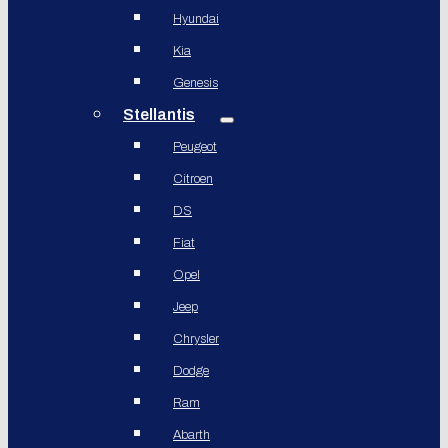
Hyundai
Kia
Genesis
Stellantis
Peugeot
Citroen
DS
Fiat
Opel
Jeep
Chrysler
Dodge
Ram
Abarth