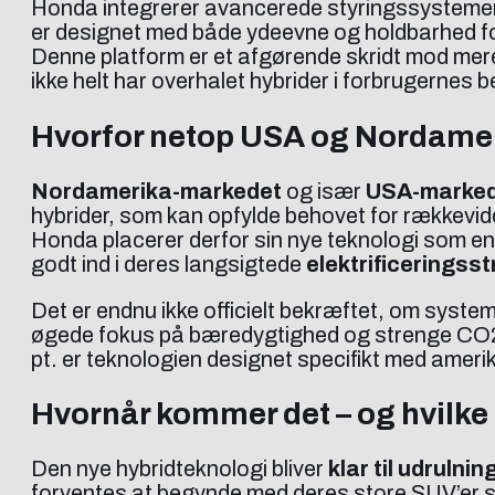
Honda integrerer avancerede styringssystemer 
er designet med både ydeevne og holdbarhed for
Denne platform er et afgørende skridt mod me
ikke helt har overhalet hybrider i forbrugernes 
Hvorfor netop USA og Nordame
Nordamerika-markedet
og især
USA-marke
hybrider, som kan opfylde behovet for rækkevidde
Honda placerer derfor sin nye teknologi som en
godt ind i deres langsigtede
elektrificeringsst
Det er endnu ikke officielt bekræftet, om syste
øgede fokus på bæredygtighed og strenge CO2-mål
pt. er teknologien designet specifikt med amer
Hvornår kommer det – og hvilke
Den nye hybridteknologi bliver
klar til udrulnin
forventes at begynde med deres store SUV’er so