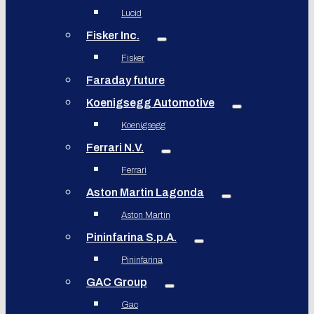
Lucid
Fisker Inc.
Fisker
Faraday future
Koenigsegg Automotive
Koenigsegg
Ferrari N.V.
Ferrari
Aston Martin Lagonda
Aston Martin
Pininfarina S.p.A.
Pininfarina
GAC Group
Gac