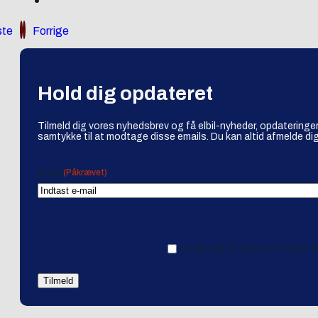
te
Forrige
Hold dig opdateret
Tilmeld dig vores nyhedsbrev og få elbil-nyheder, opdateringer
samtykke til at modtage disse emails. Du kan altid afmelde dig
(Påkrævet)
Email
Ja tak, jeg vil gerne modtage 