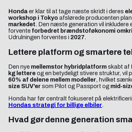
Honda
er klar til at tage næste skridt i deres
el
workshop i Tokyo
afslørede producenten plane
markedet
. Den næste generation vil inkludere
forvente
forbedret brændstoføkonomi omkr
Udrulningen forventes i
2027
.
Lettere platform og smartere t
Den nye
mellemstor hybridplatform
skabt af 
kg lettere
og en betydeligt stivere struktur, v
60% af delene mellem modeller
, hvilket sæn
size SUV’er
som Pilot og Passport og
mid-siz
Honda har før centralt fokuseret på elektrific
Hondas strategi for billige elbiler
.
Hvad gør denne generation sma