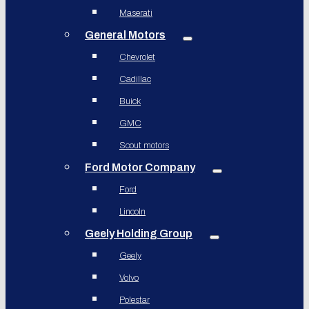
Maserati
General Motors
Chevrolet
Cadillac
Buick
GMC
Scout motors
Ford Motor Company
Ford
Lincoln
Geely Holding Group
Geely
Volvo
Polestar