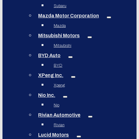
Subaru
Mazda Motor Corporation
Mazda
Mitsubishi Motors
Mitsubishi
BYD Auto
BYD
XPeng Inc.
Xpeng
Nio Inc.
Nio
Rivian Automotive
Rivian
Lucid Motors