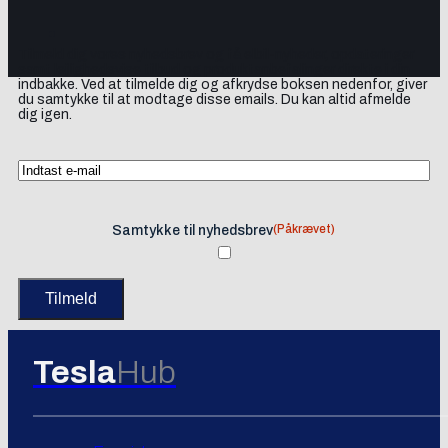
Tilmeld dig vores nyhedsbrev og få elbil-nyheder, opdateringer
samt lejlighedsvise tilbud og produktanbefalinger direkte i din
indbakke. Ved at tilmelde dig og afkrydse boksen nedenfor, giver
du samtykke til at modtage disse emails. Du kan altid afmelde
dig igen.
(Påkrævet)
Samtykke til nyhedsbrev
Tesla
Hub