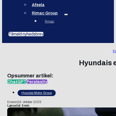
Afeela
Rimac Group
Rimac
Tilmeld nyhedsbrev
Fo
Hyundais el
Opsummer artikel:
ChatGPT
Perplexity
Hyundai Motor Group
Evision
|
13. oktober 2025
Læsetid: 5 min