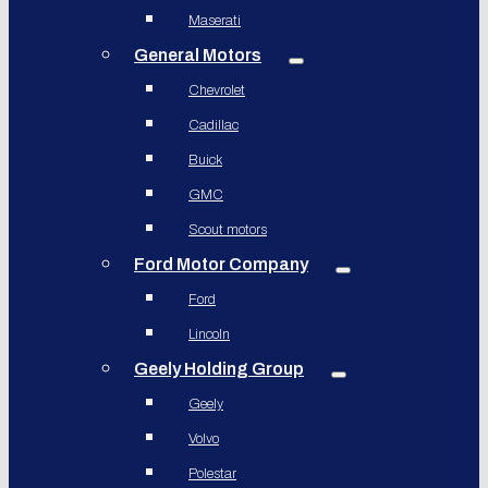
Maserati
General Motors
Chevrolet
Cadillac
Buick
GMC
Scout motors
Ford Motor Company
Ford
Lincoln
Geely Holding Group
Geely
Volvo
Polestar