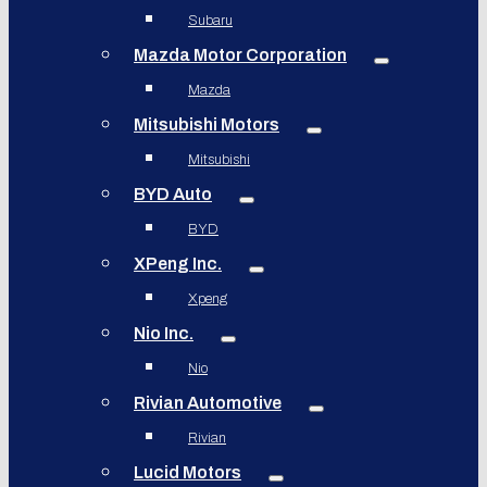
Subaru
Mazda Motor Corporation
Mazda
Mitsubishi Motors
Mitsubishi
BYD Auto
BYD
XPeng Inc.
Xpeng
Nio Inc.
Nio
Rivian Automotive
Rivian
Lucid Motors