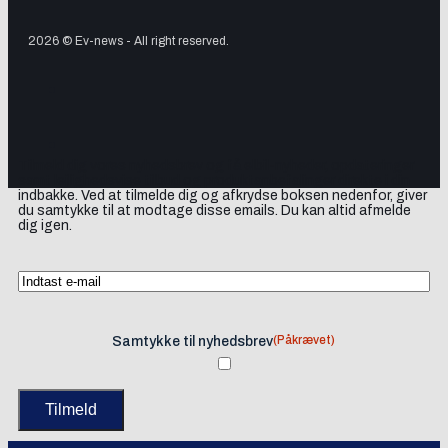
2026 © Ev-news - All right reserved.
Tilmeld dig vores nyhedsbrev og få elbil-nyheder, opdateringer
samt lejlighedsvise tilbud og produktanbefalinger direkte i din
indbakke. Ved at tilmelde dig og afkrydse boksen nedenfor, giver
du samtykke til at modtage disse emails. Du kan altid afmelde
dig igen.
(Påkrævet)
Samtykke til nyhedsbrev