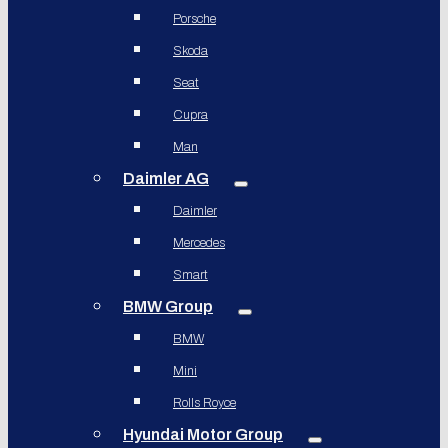
Porsche
Skoda
Seat
Cupra
Man
Daimler AG
Daimler
Mercedes
Smart
BMW Group
BMW
Mini
Rolls Royce
Hyundai Motor Group