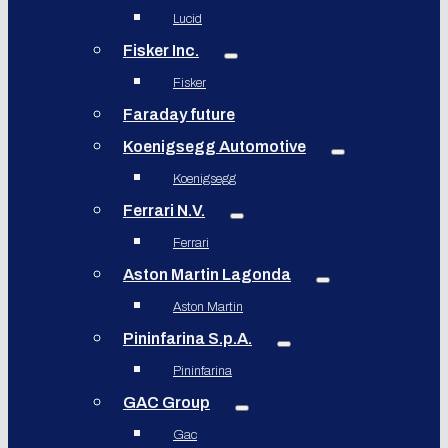
Lucid
Fisker Inc.
Fisker
Faraday future
Koenigsegg Automotive
Koenigsegg
Ferrari N.V.
Ferrari
Aston Martin Lagonda
Aston Martin
Pininfarina S.p.A.
Pininfarina
GAC Group
Gac