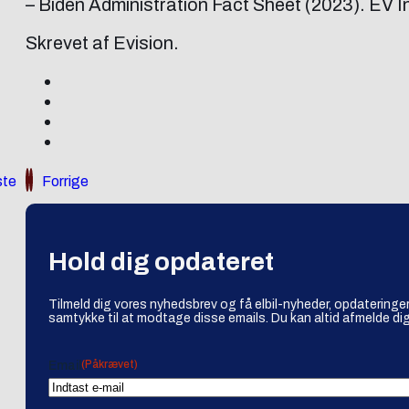
– Biden Administration Fact Sheet (2023). EV 
Skrevet af Evision.
te
Forrige
Hold dig opdateret
Tilmeld dig vores nyhedsbrev og få elbil-nyheder, opdateringer
samtykke til at modtage disse emails. Du kan altid afmelde dig
(Påkrævet)
Email