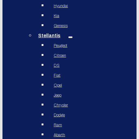
Hyundai
Kia
Genesis
Stellantis
Peugeot
Citroen
DS
Fiat
Opel
Jeep
Chrysler
Dodge
Ram
Abarth