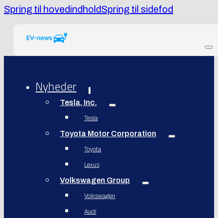
Spring til hovedindhold
Spring til sidefod
Nyheder
Tesla, Inc.
Tesla
Toyota Motor Corporation
Toyota
Lexus
Volkswagen Group
Volkswagen
Audi