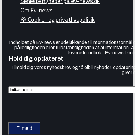
Seneste nyheder på ev-news.dk
Om Ev-news
🍪 Cookie- og privatlivspolitik
Indholdet på Ev-news er udelukkende til informationsformål
pålideligheden eller fuldstændigheden af al information. 
leverede indhold. Ev-news tjener
Hold dig opdateret
Tilmeld dig vores nyhedsbrev og få elbil-nyheder, opdatering
giver 