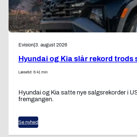
Evision
|
3. august 2026
Hyundai og Kia slår rekord trods 
Læsetid: 6:41 min
Hyundai og Kia satte nye salgsrekorder i US
fremgangen.
Se nyhed