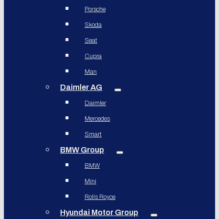
Porsche
Skoda
Seat
Cupra
Man
Daimler AG
Daimler
Mercedes
Smart
BMW Group
BMW
Mini
Rolls Royce
Hyundai Motor Group