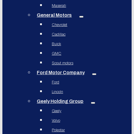
Maserati
General Motors
Chevrolet
Cadillac
Buick
GMC
Scout motors
Ford Motor Company
Ford
Lincoln
Geely Holding Group
Geely
Volvo
Polestar