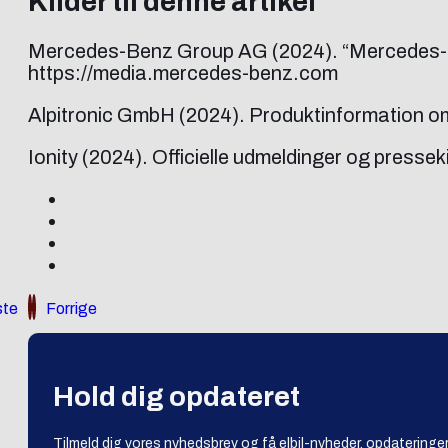
Kilder til denne artikel
Mercedes-Benz Group AG (2024). “Mercedes-Be
https://media.mercedes-benz.com
Alpitronic GmbH (2024). Produktinformation 
Ionity (2024). Officielle udmeldinger og presseki
te
Forrige
Hold dig opdateret
Tilmeld dig vores nyhedsbrev og få elbil-nyheder, opdateringer