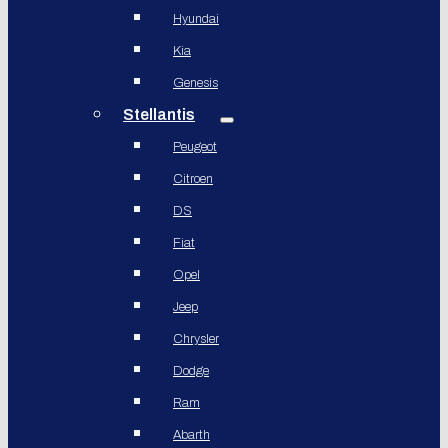
Hyundai
Kia
Genesis
Stellantis
Peugeot
Citroen
DS
Fiat
Opel
Jeep
Chrysler
Dodge
Ram
Abarth