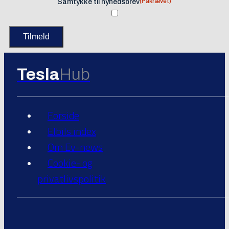
(Påkrævet)
Samtykke til nyhedsbrev
Tesla
Hub
Forside
Elbils index
Om Ev-news
Cookie- og
privatlivspolitik