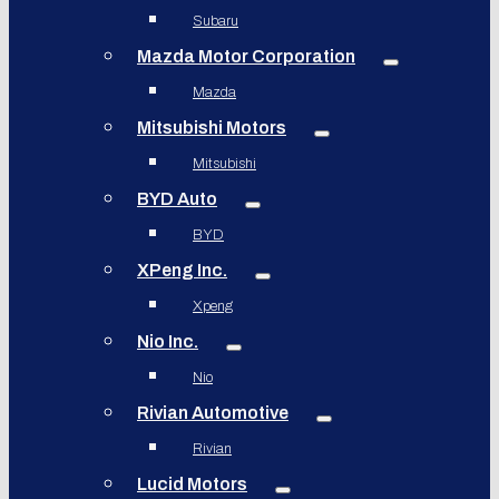
Subaru
Mazda Motor Corporation
Mazda
Mitsubishi Motors
Mitsubishi
BYD Auto
BYD
XPeng Inc.
Xpeng
Nio Inc.
Nio
Rivian Automotive
Rivian
Lucid Motors