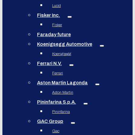
Lucid
Fisker Inc.
Fisker
Faraday future
Koenigsegg Automotive
Koenigsegg
Ferrari N.V.
Ferrari
Aston Martin Lagonda
Aston Martin
Pininfarina S.p.A.
Pininfarina
GAC Group
Gac