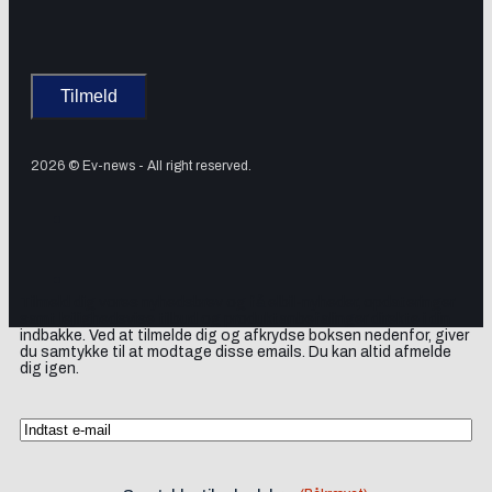
2026 © Ev-news - All right reserved.
Tilmeld dig vores nyhedsbrev og få elbil-nyheder, opdateringer
samt lejlighedsvise tilbud og produktanbefalinger direkte i din
indbakke. Ved at tilmelde dig og afkrydse boksen nedenfor, giver
du samtykke til at modtage disse emails. Du kan altid afmelde
dig igen.