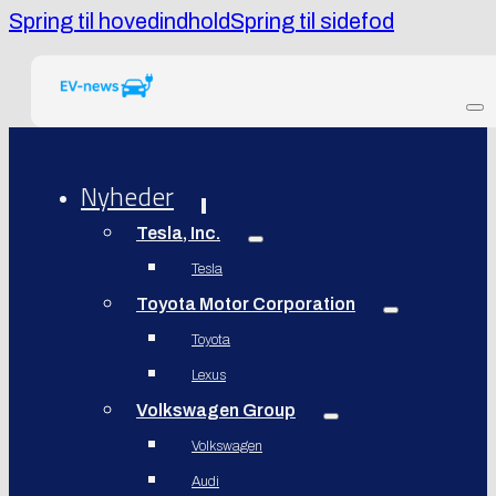
Spring til hovedindhold
Spring til sidefod
Nyheder
Tesla, Inc.
Tesla
Toyota Motor Corporation
Toyota
Lexus
Volkswagen Group
Volkswagen
Audi