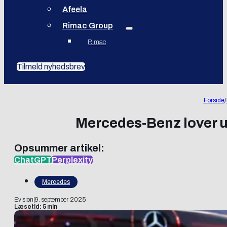
Afeela
Rimac Group
Rimac
Tilmeld nyhedsbrev
Forside
/
Mercedes-Benz lover u
Opsummer artikel:
ChatGPT
Perplexity
Mercedes
Evision
|
9. september 2025
Læsetid: 5 min