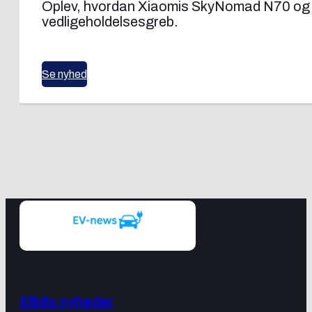
Oplev, hvordan Xiaomis SkyNomad N70 og N9
vedligeholdelsesgreb.
Se nyhed
Elbils nyheder