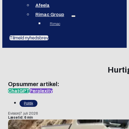
Afeela
Rimac Group
Rimac
Tilmeld nyhedsbrev
Hurtig
Opsummer artikel:
ChatGPT
Perplexity
Politik
Evision
|
7. juli 2026
Læsetid: 6 min