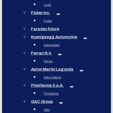
Lucid
Fisker Inc.
Fisker
Faraday future
Koenigsegg Automotive
Koenigsegg
Ferrari N.V.
Ferrari
Aston Martin Lagonda
Aston Martin
Pininfarina S.p.A.
Pininfarina
GAC Group
Gac