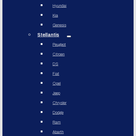
Hyundai
Kia
Genesis
Stellantis
Peugeot
Citroen
DS
Fiat
Opel
Jeep
Chrysler
Dodge
Ram
Abarth