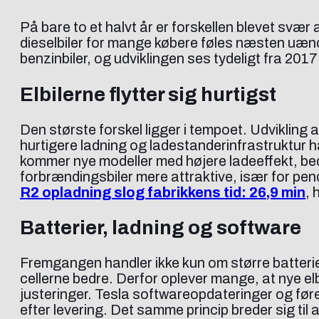
På bare to et halvt år er forskellen blevet svær
dieselbiler for mange købere føles næsten uændr
benzinbiler, og udviklingen ses tydeligt fra 201
Elbilerne flytter sig hurtigst
Den største forskel ligger i tempoet. Udvikling a
hurtigere ladning og ladestanderinfrastruktur har
kommer nye modeller med højere ladeeffekt, bedre
forbrændingsbiler mere attraktive, især for pend
R2 opladning slog fabrikkens tid: 26,9 min
, 
Batterier, ladning og software
Fremgangen handler ikke kun om større batteri
cellerne bedre. Derfor oplever mange, at nye el
justeringer. Tesla softwareopdateringer og føre
efter levering. Det samme princip breder sig ti