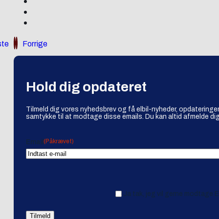
te
Forrige
Hold dig opdateret
Tilmeld dig vores nyhedsbrev og få elbil-nyheder, opdateringer
samtykke til at modtage disse emails. Du kan altid afmelde dig
(Påkrævet)
Email
Ja tak, jeg vil gerne modtage 