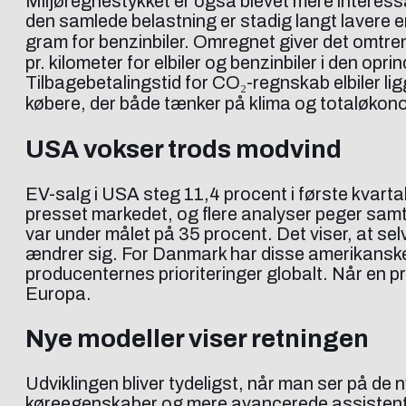
Miljøregnestykket er også blevet mere interessa
den samlede belastning er stadig langt lavere en
gram for benzinbiler. Omregnet giver det omtren
pr. kilometer for elbiler og benzinbiler i den o
Tilbagebetalingstid for CO₂-regnskab elbiler ligg
købere, der både tænker på klima og totaløkon
USA vokser trods modvind
EV-salg i USA steg 11,4 procent i første kvartal
presset markedet, og flere analyser peger samtid
var under målet på 35 procent. Det viser, at se
ændrer sig. For Danmark har disse amerikanske t
producenternes prioriteringer globalt. Når en p
Europa.
Nye modeller viser retningen
Udviklingen bliver tydeligst, når man ser på de 
køreegenskaber og mere avancerede assistentsy