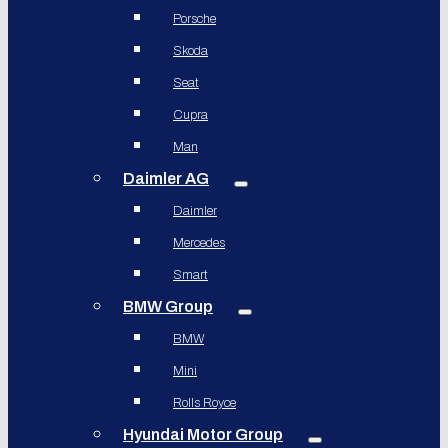
Porsche
Skoda
Seat
Cupra
Man
Daimler AG
Daimler
Mercedes
Smart
BMW Group
BMW
Mini
Rolls Royce
Hyundai Motor Group