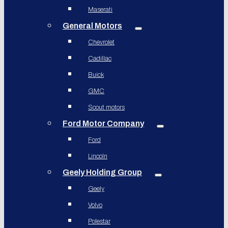
Maserati
General Motors
Chevrolet
Cadillac
Buick
GMC
Scout motors
Ford Motor Company
Ford
Lincoln
Geely Holding Group
Geely
Volvo
Polestar