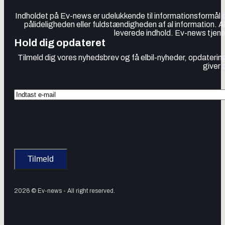
Indholdet på Ev-news er udelukkende til informationsformål
pålideligheden eller fuldstændigheden af al information. 
leverede indhold. Ev-news tjener
Hold dig opdateret
Tilmeld dig vores nyhedsbrev og få elbil-nyheder, opdatering
giver 
2026 © Ev-news - All right reserved.