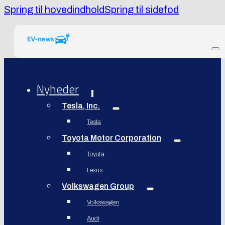
Spring til hovedindhold
Spring til sidefod
Nyheder
Tesla, Inc.
Tesla
Toyota Motor Corporation
Toyota
Lexus
Volkswagen Group
Volkswagen
Audi