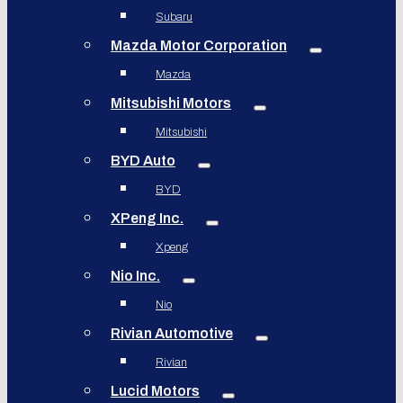
Subaru
Mazda Motor Corporation
Mazda
Mitsubishi Motors
Mitsubishi
BYD Auto
BYD
XPeng Inc.
Xpeng
Nio Inc.
Nio
Rivian Automotive
Rivian
Lucid Motors