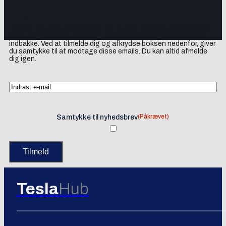
Tilmeld dig vores nyhedsbrev og få elbil-nyheder, opdateringer
samt lejlighedsvise tilbud og produktanbefalinger direkte i din
indbakke. Ved at tilmelde dig og afkrydse boksen nedenfor, giver
du samtykke til at modtage disse emails. Du kan altid afmelde
dig igen.
(Påkrævet)
Samtykke til nyhedsbrev
Tesla
Hub