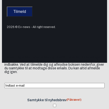
2026 © Ev-news - All right reserved.
Tilmeld dig vores nyhedsbrev og få elbil-nyheder, opdateringer
samt lejlighedsvise tilbud og produktanbefalinger direkte i din
indbakke. Ved at tilmelde dig og afkrydse boksen nedenfor, giver
du samtykke til at modtage disse emails. Du kan altid afmelde
dig igen.
(Påkrævet)
Samtykke til nyhedsbrev