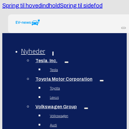
Spring til hovedindhold
Spring til sidefod
Nyheder
Tesla, Inc.
Tesla
Toyota Motor Corporation
Toyota
Lexus
Volkswagen Group
Volkswagen
Audi