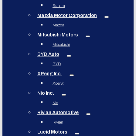
Subaru
Mazda Motor Corporation
Mazda
Mitsubishi Motors
Mitsubishi
BYD Auto
BYD
XPeng Inc.
Xpeng
Nio Inc.
Nio
Rivian Automotive
Rivian
Lucid Motors