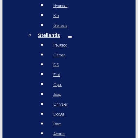
Hyundai
Kia
Genesis
Stellantis
Peugeot
Citroen
DS
Fiat
Opel
Jeep
Chrysler
Dodge
Ram
Abarth