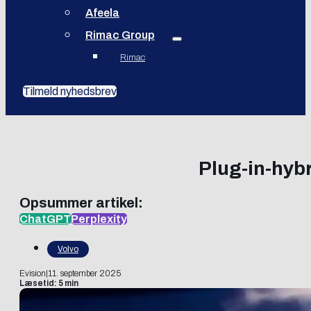
Afeela
Rimac Group
Rimac
Tilmeld nyhedsbrev
Plug-in-hybr
Opsummer artikel:
ChatGPT
Perplexity
Volvo
Evision
|
11. september 2025
Læsetid: 5 min