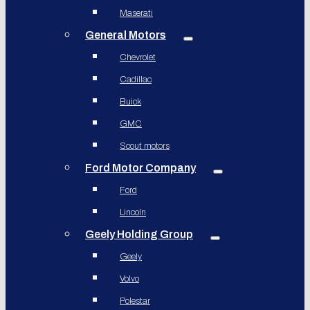
Maserati
General Motors
Chevrolet
Cadillac
Buick
GMC
Scout motors
Ford Motor Company
Ford
Lincoln
Geely Holding Group
Geely
Volvo
Polestar