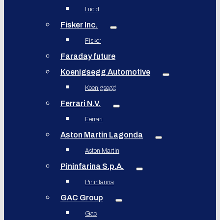
Lucid
Fisker Inc.
Fisker
Faraday future
Koenigsegg Automotive
Koenigsegg
Ferrari N.V.
Ferrari
Aston Martin Lagonda
Aston Martin
Pininfarina S.p.A.
Pininfarina
GAC Group
Gac