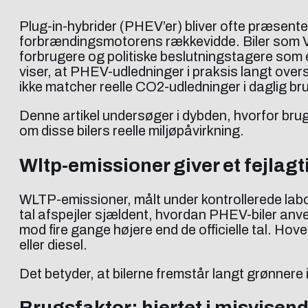
Plug-in-hybrider (PHEV’er) bliver ofte præsent
forbrændingsmotorens rækkevidde. Biler som 
forbrugere og politiske beslutningstagere som 
viser, at PHEV-udledninger i praksis langt overs
ikke matcher reelle CO2-udledninger i daglig br
Denne artikel undersøger i dybden, hvorfor brug
om disse bilers reelle miljøpåvirkning.
Wltp-emissioner giver et fejlagti
WLTP-emissioner, målt under kontrollerede labo
tal afspejler sjældent, hvordan PHEV-biler anve
mod fire gange højere end de officielle tal. H
eller diesel.
Det betyder, at bilerne fremstår langt grønnere 
Brugsfaktor: hjertet i misvise