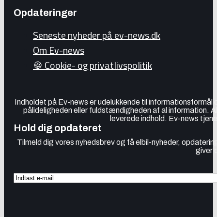
Opdateringer
Seneste nyheder på ev-news.dk
Om Ev-news
🍪 Cookie- og privatlivspolitik
Indholdet på Ev-news er udelukkende til informationsformål
pålideligheden eller fuldstændigheden af al information. 
leverede indhold. Ev-news tjener
Hold dig opdateret
Tilmeld dig vores nyhedsbrev og få elbil-nyheder, opdatering
giver 