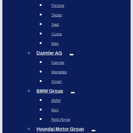
Porsche
Skoda
Seat
Cupra
Man
Daimler AG
Daimler
Mercedes
Smart
BMW Group
BMW
Mini
Rolls Royce
Hyundai Motor Group