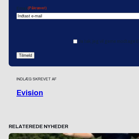
(Påkrævet)
Email
Ja tak, jeg vil gerne modtage 
INDLÆG SKREVET AF
Evision
RELATEREDE NYHEDER