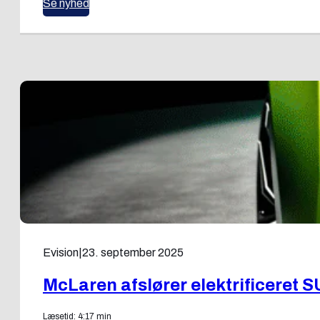
Se nyhed
Evision
|
23. september 2025
McLaren afslører elektrificeret 
Læsetid: 4:17 min