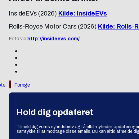
InsideEVs (2026)
Kilde: InsideEVs
.
Rolls-Royce Motor Cars (2026)
Kilde: Rolls-
Foto via
http://insideevs.com/
te
Forrige
Hold dig opdateret
Tilmeld dig vores nyhedsbrev og få elbil-nyheder, opdateringer
samtykke til at modtage disse emails. Du kan altid afmelde dig