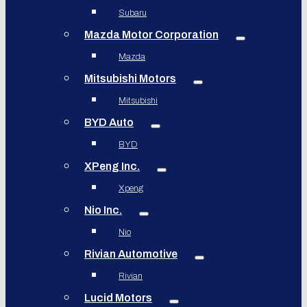
Subaru
Mazda Motor Corporation
Mazda
Mitsubishi Motors
Mitsubishi
BYD Auto
BYD
XPeng Inc.
Xpeng
Nio Inc.
Nio
Rivian Automotive
Rivian
Lucid Motors