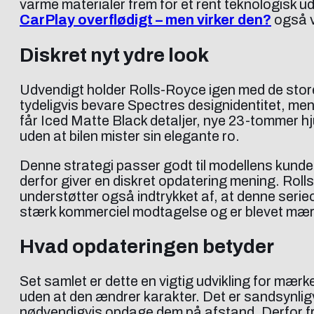
varme materialer frem for et rent teknologisk udt
CarPlay overflødigt – men virker den?
også v
Diskret nyt ydre look
Udvendigt holder Rolls-Royce igen med de store
tydeligvis bevare Spectres designidentitet, m
får Iced Matte Black detaljer, nye 23-tommer hj
uden at bilen mister sin elegante ro.
Denne strategi passer godt til modellens kund
derfor giver en diskret opdatering mening. Roll
understøtter også indtrykket af, at denne serieop
stærk kommerciel modtagelse og er blevet mær
Hvad opdateringen betyder
Set samlet er dette en vigtig udvikling for mær
uden at den ændrer karakter. Det er sandsynligv
nødvendigvis opdage dem på afstand. Derfor f