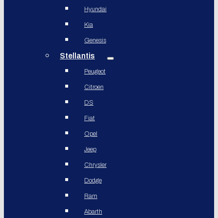
Hyundai
Kia
Genesis
Stellantis
Peugeot
Citroen
DS
Fiat
Opel
Jeep
Chrysler
Dodge
Ram
Abarth