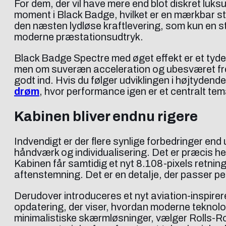
For dem, der vil have mere end blot diskret luk
moment i Black Badge, hvilket er en mærkbar st
den næsten lydløse kraftlevering, som kun en s
moderne præstationsudtryk.
Black Badge Spectre med øget effekt er et tydel
men om suveræn acceleration og ubesværet fremd
godt ind. Hvis du følger udviklingen i højtydend
drøm
, hvor performance igen er et centralt tem
Kabinen bliver endnu rigere
Indvendigt er der flere synlige forbedringer end 
håndværk og individualisering. Det er præcis he
Kabinen får samtidig et nyt 8.108-pixels retnin
aftenstemning. Det er en detalje, der passer per
Derudover introduceres et nyt aviation-inspirere
opdatering, der viser, hvordan moderne teknolog
minimalistiske skærmløsninger, vælger Rolls-R