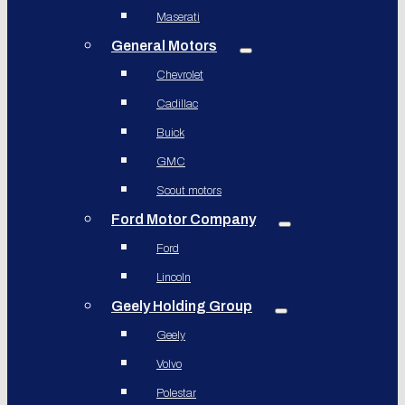
Maserati
General Motors
Chevrolet
Cadillac
Buick
GMC
Scout motors
Ford Motor Company
Ford
Lincoln
Geely Holding Group
Geely
Volvo
Polestar