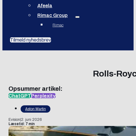
Afeela
Rimac Group
Rimac
Tilmeld nyhedsbrev
Rolls-Royc
Opsummer artikel:
ChatGPT
Perplexity
Aston Martin
Evision
|
2. juni 2026
Læsetid: 7 min