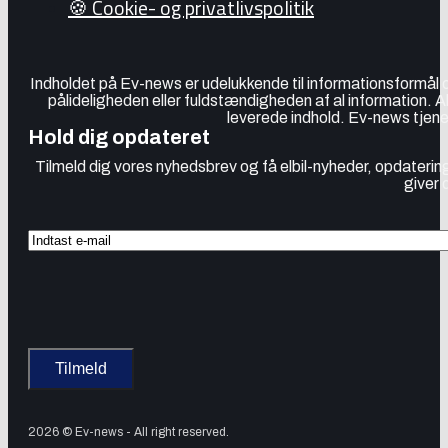
🍪 Cookie- og privatlivspolitik
Indholdet på Ev-news er udelukkende til informationsformål
pålideligheden eller fuldstændigheden af al information. 
leverede indhold. Ev-news tjener
Hold dig opdateret
Tilmeld dig vores nyhedsbrev og få elbil-nyheder, opdatering
giver 
2026 © Ev-news - All right reserved.