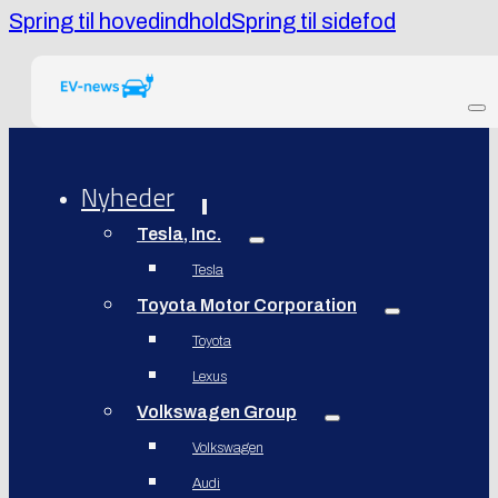
Spring til hovedindhold
Spring til sidefod
Nyheder
Tesla, Inc.
Tesla
Toyota Motor Corporation
Toyota
Lexus
Volkswagen Group
Volkswagen
Audi