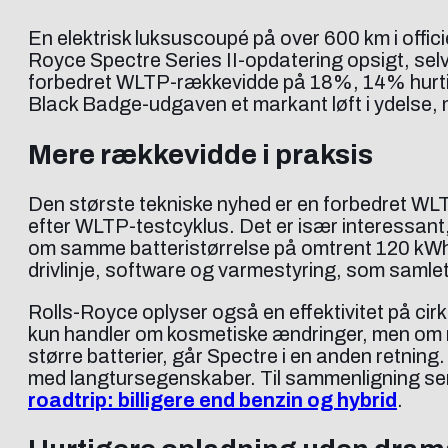
En elektrisk luksuscoupé på over 600 km i offic
Royce Spectre Series II-opdatering opsigt, se
forbedret WLTP-rækkevidde på 18%, 14% hurtige
Black Badge-udgaven et markant løft i ydelse, 
Mere rækkevidde i praksis
Den største tekniske nyhed er en forbedret WL
efter WLTP-testcyklus. Det er især interessant
om samme batteristørrelse på omtrent 120 kWh b
drivlinje, software og varmestyring, som samlet 
Rolls-Royce oplyser også en effektivitet på cirk
kun handler om kosmetiske ændringer, men om re
større batterier, går Spectre i en anden retni
med langtursegenskaber. Til sammenligning ser
roadtrip: billigere end benzin og hybrid
.