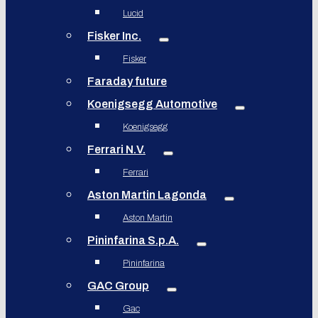
Lucid
Fisker Inc.
Fisker
Faraday future
Koenigsegg Automotive
Koenigsegg
Ferrari N.V.
Ferrari
Aston Martin Lagonda
Aston Martin
Pininfarina S.p.A.
Pininfarina
GAC Group
Gac