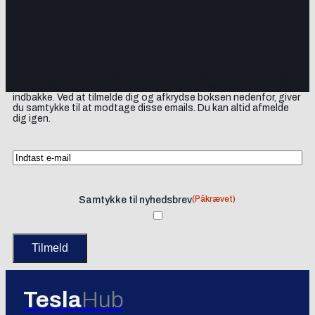
Tilmeld dig vores nyhedsbrev og få elbil-nyheder, opdateringer
samt lejlighedsvise tilbud og produktanbefalinger direkte i din
indbakke. Ved at tilmelde dig og afkrydse boksen nedenfor, giver
du samtykke til at modtage disse emails. Du kan altid afmelde
dig igen.
(Påkrævet)
Samtykke til nyhedsbrev
Tesla
Hub