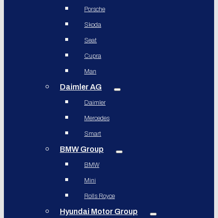
Porsche
Skoda
Seat
Cupra
Man
Daimler AG
Daimler
Mercedes
Smart
BMW Group
BMW
Mini
Rolls Royce
Hyundai Motor Group